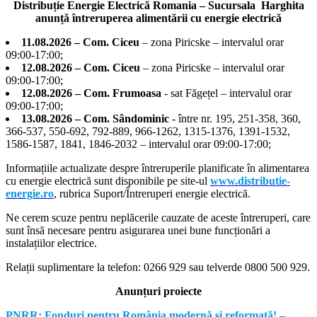
Distribuție Energie Electrică Romania – Sucursala Harghita
anunță întreruperea alimentării cu energie electrică
11.08.2026 – Com. Ciceu
– zona Piricske – intervalul orar
09:00-17:00;
12.08.2026 – Com. Ciceu
– zona Piricske – intervalul orar
09:00-17:00;
12.08.2026 – Com. Frumoasa
- sat Făgețel – intervalul orar
09:00-17:00;
13.08.2026 – Com. Sândominic
- între nr. 195, 251-358, 360,
366-537, 550-692, 792-889, 966-1262, 1315-1376, 1391-1532,
1586-1587, 1841, 1846-2032 – intervalul orar 09:00-17:00;
Informațiile actualizate despre întreruperile planificate în alimentarea
cu energie electrică sunt disponibile pe site-ul
www.distributie-
energie.ro
, rubrica Suport/Întreruperi energie electrică.
Ne cerem scuze pentru neplăcerile cauzate de aceste întreruperi, care
sunt însă necesare pentru asigurarea unei bune funcționări a
instalațiilor electrice.
Relații suplimentare la tel
efon: 0266 929 sau telverde 0800 500 929.
Anunțuri proiecte
PNRR: Fonduri pentru România modernă şi reformată! –