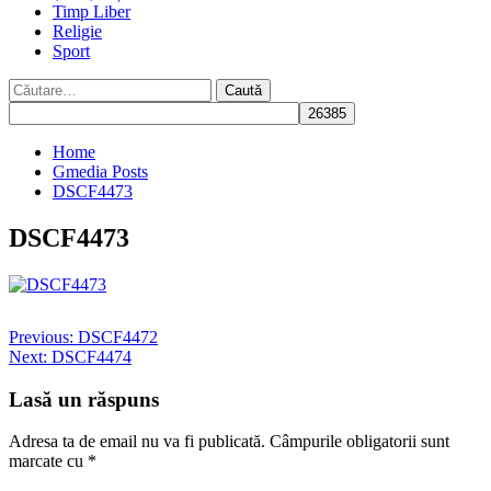
Timp Liber
Religie
Sport
Caută
după:
Home
Gmedia Posts
DSCF4473
DSCF4473
Post
Previous:
DSCF4472
Next:
DSCF4474
navigation
Lasă un răspuns
Adresa ta de email nu va fi publicată.
Câmpurile obligatorii sunt
marcate cu
*