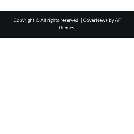
Copyright © All rights reserved.
|
CoverNews
by AF
themes.