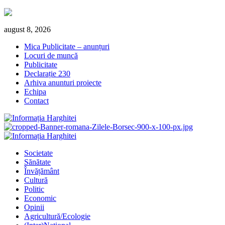
Skip
august 8, 2026
to
Mica Publicitate – anunțuri
content
Locuri de muncă
Publicitate
Declarație 230
Arhiva anunturi proiecte
Echipa
Contact
Primary
Menu
Societate
Sănătate
Învățământ
Cultură
Politic
Economic
Opinii
Agricultură/Ecologie