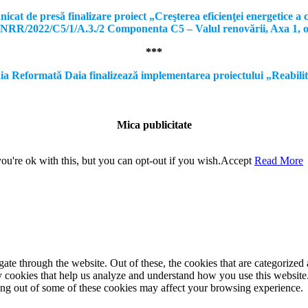
e presă finalizare proiect „Creşterea eficienţei energetice a clă
, PNRR/2022/C5/1/A.3./2 Componenta C5 – Valul renovării, Axa 1, 
***
formată Daia finalizează implementarea proiectului „Reabilitare a
Mica publicitate
u're ok with this, but you can opt-out if you wish.
Accept
Read More
e through the website. Out of these, the cookies that are categorized a
rty cookies that help us analyze and understand how you use this websit
ting out of some of these cookies may affect your browsing experience.