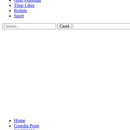
(Inter)Național
Timp Liber
Religie
Sport
Caută
după:
Home
Gmedia Posts