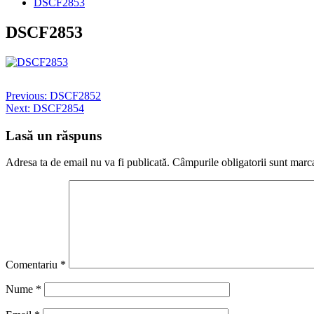
DSCF2853
DSCF2853
Post
Previous:
DSCF2852
Next:
DSCF2854
navigation
Lasă un răspuns
Adresa ta de email nu va fi publicată.
Câmpurile obligatorii sunt marc
Comentariu
*
Nume
*