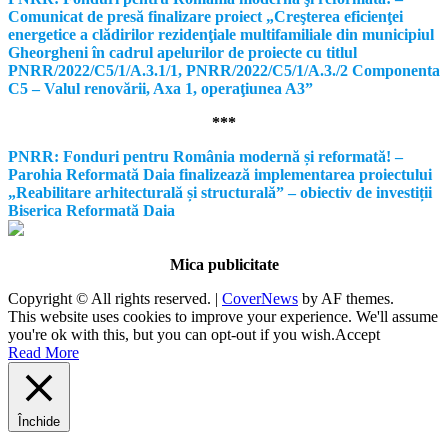
Comunicat de presă finalizare proiect „Creşterea eficienţei
energetice a clădirilor rezidenţiale multifamiliale din municipiul
Gheorgheni în cadrul apelurilor de proiecte cu titlul
PNRR/2022/C5/1/A.3.1/1, PNRR/2022/C5/1/A.3./2 Componenta
C5 – Valul renovării, Axa 1, operaţiunea A3”
***
PNRR: Fonduri pentru România modernă și reformată! –
Parohia Reformată Daia finalizează implementarea proiectului
„Reabilitare arhitecturală și structurală” – obiectiv de investiții
Biserica Reformată Daia
Mica publicitate
Copyright © All rights reserved.
|
CoverNews
by AF themes.
This website uses cookies to improve your experience. We'll assume
you're ok with this, but you can opt-out if you wish.
Accept
Read More
Închide