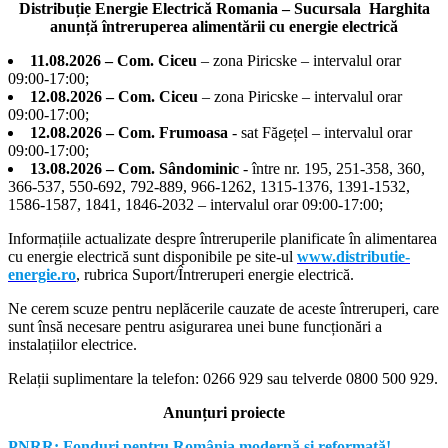
Distribuție Energie Electrică Romania – Sucursala Harghita
anunță întreruperea alimentării cu energie electrică
11.08.2026 – Com. Ciceu
– zona Piricske – intervalul orar
09:00-17:00;
12.08.2026 – Com. Ciceu
– zona Piricske – intervalul orar
09:00-17:00;
12.08.2026 – Com. Frumoasa
- sat Făgețel – intervalul orar
09:00-17:00;
13.08.2026 – Com. Sândominic
- între nr. 195, 251-358, 360,
366-537, 550-692, 792-889, 966-1262, 1315-1376, 1391-1532,
1586-1587, 1841, 1846-2032 – intervalul orar 09:00-17:00;
Informațiile actualizate despre întreruperile planificate în alimentarea
cu energie electrică sunt disponibile pe site-ul
www.distributie-
energie.ro
, rubrica Suport/Întreruperi energie electrică.
Ne cerem scuze pentru neplăcerile cauzate de aceste întreruperi, care
sunt însă necesare pentru asigurarea unei bune funcționări a
instalațiilor electrice.
Relații suplimentare la tel
efon: 0266 929 sau telverde 0800 500 929.
Anunțuri proiecte
PNRR: Fonduri pentru România modernă şi reformată! –