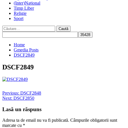
(Inter)Național
Timp Liber
Religie
Sport
Caută
după:
Home
Gmedia Posts
DSCF2849
DSCF2849
Post
Previous:
DSCF2848
Next:
DSCF2850
navigation
Lasă un răspuns
Adresa ta de email nu va fi publicată.
Câmpurile obligatorii sunt
marcate cu
*