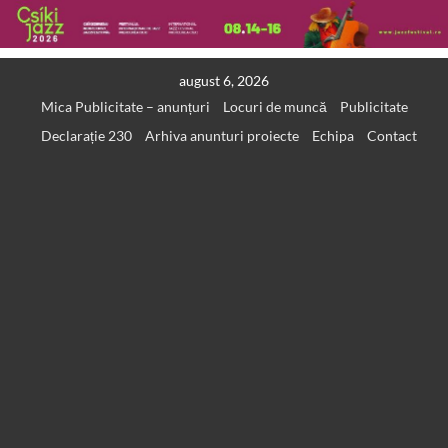
Skip
august 6, 2026
to
Mica Publicitate – anunțuri
Locuri de muncă
Publicitate
content
Declarație 230
Arhiva anunturi proiecte
Echipa
Contact