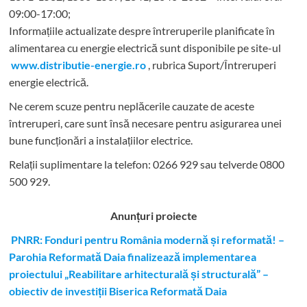
09:00-17:00;
Informațiile actualizate despre întreruperile planificate în
alimentarea cu energie electrică sunt disponibile pe site-ul
www.distributie-energie.ro
, rubrica Suport/Întreruperi
energie electrică.
Ne cerem scuze pentru neplăcerile cauzate de aceste
întreruperi, care sunt însă necesare pentru asigurarea unei
bune funcționări a instalațiilor electrice.
Relații suplimentare la tel
efon: 0266 929 sau telverde 0800
500 929.
Anunțuri proiecte
PNRR: Fonduri pentru România modernă și reformată! –
Parohia Reformată Daia finalizează implementarea
proiectului „Reabilitare arhitecturală și structurală” –
obiectiv de investiții Biserica Reformată Daia