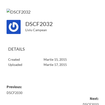
DSCF2032
Liviu Campean
DETAILS
Created
Martie 15, 2015
Uploaded
Martie 17, 2015
Post
Previous:
DSCF2030
navigation
Next:
DSCF2033