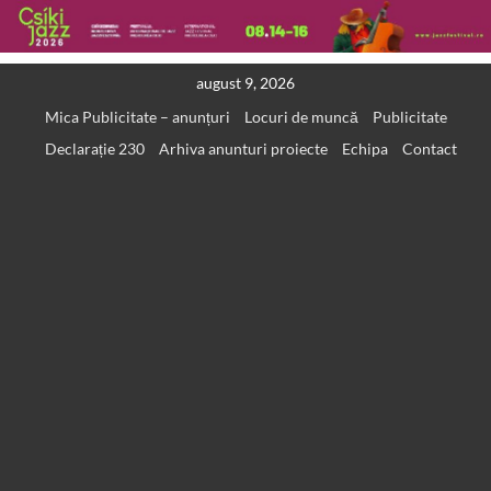
Skip
august 9, 2026
to
Mica Publicitate – anunțuri
Locuri de muncă
Publicitate
content
Declarație 230
Arhiva anunturi proiecte
Echipa
Contact