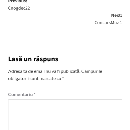
Post
Previous:
Cnogdec22
navigation
Next:
ConcursMuz 1
Lasă un răspuns
Adresa ta de email nu va fi publicată.
Câmpurile
obligatorii sunt marcate cu
*
Comentariu
*