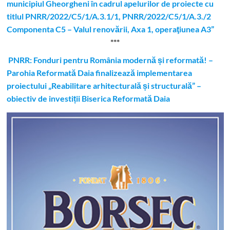
municipiul Gheorgheni în cadrul apelurilor de proiecte cu
titlul PNRR/2022/C5/1/A.3.1/1, PNRR/2022/C5/1/A.3./2
Componenta C5 – Valul renovării, Axa 1, operaţiunea A3”
***
PNRR: Fonduri pentru România modernă și reformată! –
Parohia Reformată Daia finalizează implementarea
proiectului „Reabilitare arhitecturală și structurală” –
obiectiv de investiții Biserica Reformată Daia