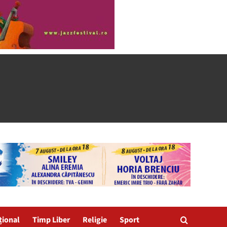
țional
Timp Liber
Religie
Sport