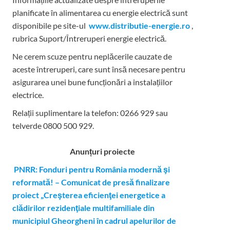
planificate în alimentarea cu energie electrică sunt
disponibile pe site-ul
www.distributie-energie.ro
,
rubrica Suport/Întreruperi energie electrică.
Ne cerem scuze pentru neplăcerile cauzate de
aceste întreruperi, care sunt însă necesare pentru
asigurarea unei bune funcționări a instalațiilor
electrice.
Relații suplimentare la tel
efon: 0266 929 sau
telverde 0800 500 929.
Anunțuri proiecte
PNRR: Fonduri pentru România modernă şi
reformată! – Comunicat de presă finalizare
proiect „Creşterea eficienţei energetice a
clădirilor rezidenţiale multifamiliale din
municipiul Gheorgheni în cadrul apelurilor de