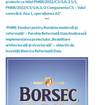
proiecte cu titlul PNRR/2022/C5/1/A.3.1/1,
PNRR/2022/C5/1/A.3./2 Componenta C5 – Valul
renovării, Axa 1, operaţiunea A3”
***
PNRR: Fonduri pentru România modernă și
reformată! – Parohia Reformată Daia finalizează
implementarea proiectului „Reabilitare
arhitecturală și structurală” – obiectiv de
investiții Biserica Reformată Daia