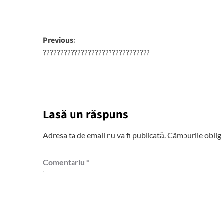
Post
Previous:
???????????????????????????????
navigation
Lasă un răspuns
Adresa ta de email nu va fi publicată.
Câmpurile oblig
Comentariu
*