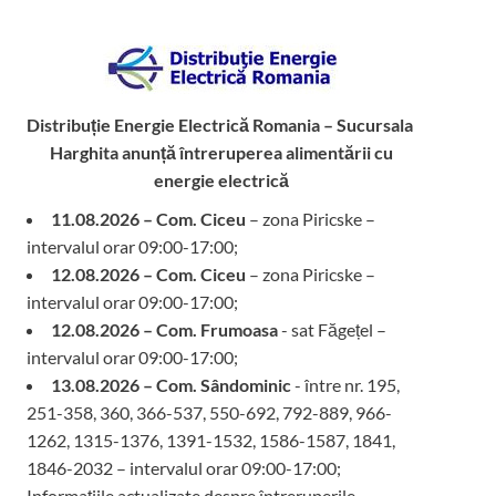
Distribuție Energie Electrică Romania – Sucursala
Harghita
anunță întreruperea alimentării cu
energie electrică
11.08.2026 – Com. Ciceu
– zona Piricske –
intervalul orar 09:00-17:00;
12.08.2026 – Com. Ciceu
– zona Piricske –
intervalul orar 09:00-17:00;
12.08.2026 – Com. Frumoasa
- sat Făgețel –
intervalul orar 09:00-17:00;
13.08.2026 – Com. Sândominic
- între nr. 195,
251-358, 360, 366-537, 550-692, 792-889, 966-
1262, 1315-1376, 1391-1532, 1586-1587, 1841,
1846-2032 – intervalul orar 09:00-17:00;
Informațiile actualizate despre întreruperile