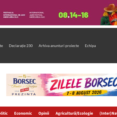
te
Declarație 230
Arhiva anunturi proiecte
Echipa
litic
Economic
Opinii
Agricultură/Ecologie
(Inter)Na