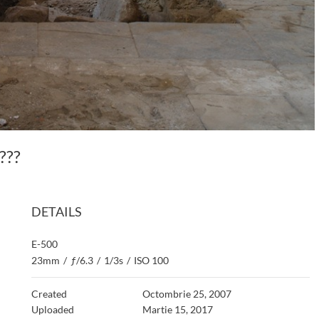
????
DETAILS
E-500
23mm
/
ƒ/6.3
/
1/3s
/
ISO 100
Created
Octombrie 25, 2007
Uploaded
Martie 15, 2017