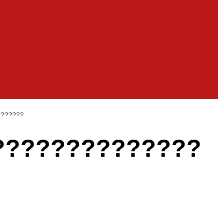
???????
??????????????