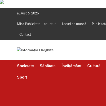
Skip
august 6, 2026
to
content
Mica Publicitate – anunțuri
Locuri de muncă
Publicitat
Contact
Societate
Sănătate
Învățământ
Cultură
Sport