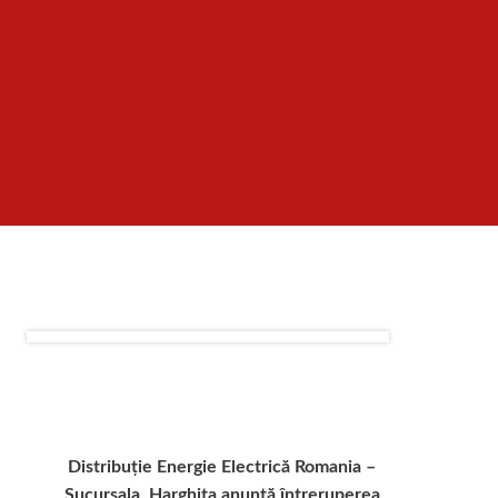
Distribuție Energie Electrică Romania –
Sucursala Harghita
anunță întreruperea