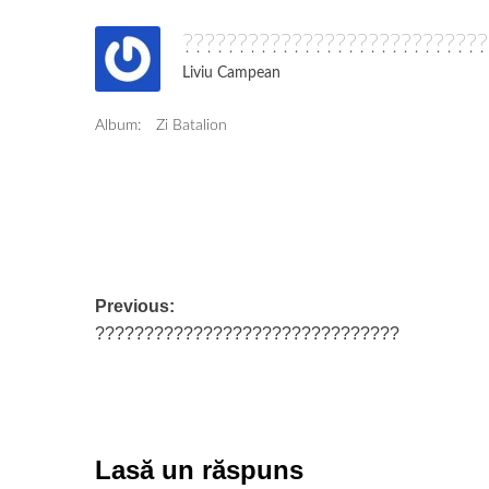
???????????????????????????
Liviu Campean
Album:
Zi Batalion
Post
Previous:
???????????????????????????????
navigation
Lasă un răspuns