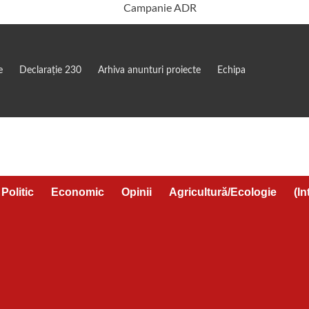
e
Declarație 230
Arhiva anunturi proiecte
Echipa
Politic
Economic
Opinii
Agricultură/Ecologie
(In