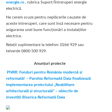
energie.ro
, rubrica Suport/Întreruperi energie
electrică.
Ne cerem scuze pentru neplăcerile cauzate de
aceste întreruperi, care sunt însă necesare pentru
asigurarea unei bune funcționări a instalațiilor
electrice.
Relații suplimentare la tel
efon: 0266 929 sau
telverde 0800 500 929.
Anunțuri proiecte
PNRR: Fonduri pentru România modernă și
reformată! – Parohia Reformată Daia finalizează
implementarea proiectului „Reabilitare
arhitecturală și structurală” – obiectiv de
investiții Biserica Reformată Daia