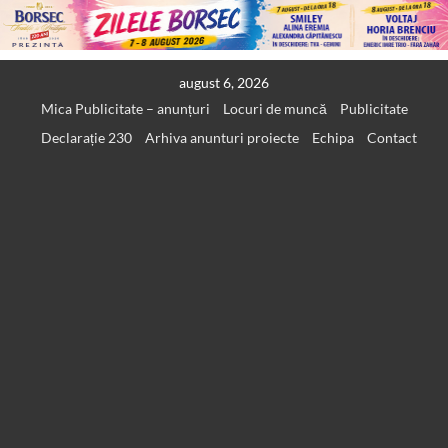
Skip
august 6, 2026
to
Mica Publicitate – anunțuri
Locuri de muncă
Publicitate
content
Declarație 230
Arhiva anunturi proiecte
Echipa
Contact