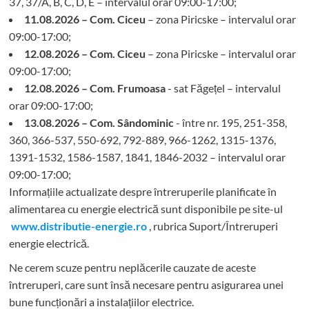
37, 37/A, B, C, D, E – intervalul orar 09:00-17:00;
11.08.2026 – Com. Ciceu
– zona Piricske – intervalul orar
09:00-17:00;
12.08.2026 – Com. Ciceu
– zona Piricske – intervalul orar
09:00-17:00;
12.08.2026 – Com. Frumoasa
- sat Făgețel – intervalul
orar 09:00-17:00;
13.08.2026 – Com. Sândominic
- între nr. 195, 251-358,
360, 366-537, 550-692, 792-889, 966-1262, 1315-1376,
1391-1532, 1586-1587, 1841, 1846-2032 – intervalul orar
09:00-17:00;
Informațiile actualizate despre întreruperile planificate în
alimentarea cu energie electrică sunt disponibile pe site-ul
www.distributie-energie.ro
, rubrica Suport/Întreruperi
energie electrică.
Ne cerem scuze pentru neplăcerile cauzate de aceste
întreruperi, care sunt însă necesare pentru asigurarea unei
bune funcționări a instalațiilor electrice.