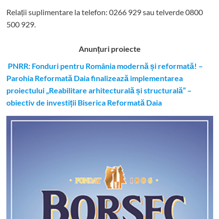
Relații suplimentare la tel
efon: 0266 929 sau telverde 0800
500 929.
Anunțuri proiecte
PNRR: Fonduri pentru România modernă și reformată! –
Parohia Reformată Daia finalizează implementarea
proiectului „Reabilitare arhitecturală și structurală” –
obiectiv de investiții Biserica Reformată Daia