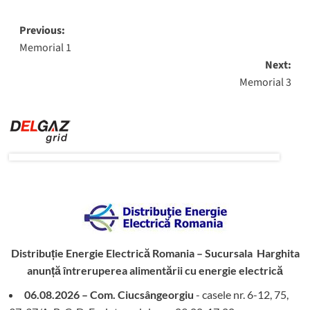
Post
Previous:
Memorial 1
navigation
Next:
Memorial 3
Distribuție Energie Electrică Romania – Sucursala Harghita
anunță întreruperea alimentării cu energie electrică
06.08.2026 – Com. Ciucsângeorgiu
- casele nr. 6-12, 75,