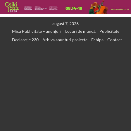
Skip
august 7, 2026
to
Mica Publicitate – anunțuri
Locuri de muncă
Publicitate
content
Declarație 230
Arhiva anunturi proiecte
Echipa
Contact