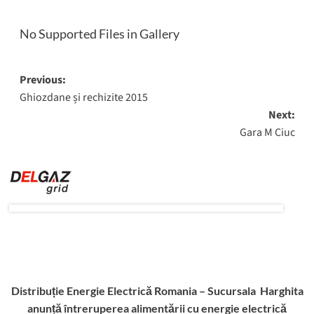
No Supported Files in Gallery
Post
Previous:
Ghiozdane și rechizite 2015
navigation
Next:
Gara M Ciuc
Distribuție Energie Electrică Romania – Sucursala Harghita
anunță întreruperea alimentării cu energie electrică