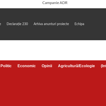
e
Declarație 230
Arhiva anunturi proiecte
Echipa
Politic
Economic
Opinii
Agricultură/Ecologie
(In