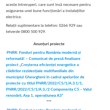
aceste întreruperi, care sunt însă necesare pentru
asigurarea unei bune funcționări a instalațiilor
electrice.
Relații suplimentare la tel
efon: 0266 929 sau
telverde 0800 500 929.
Anunțuri proiecte
PNRR: Fonduri pentru România modernă şi
reformată! – Comunicat de presă finalizare
proiect „Creşterea eficienţei energetice a
clădirilor rezidenţiale multifamiliale din
municipiul Gheorgheni în cadrul apelurilor de
proiecte cu titlul PNRR/2022/C5/1/A.3.1/1,
PNRR/2022/C5/1/A.3./2 Componenta C5 – Valul
renovării, Axa 1, operaţiunea A3”
***