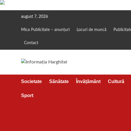
Skip
august 7, 2026
to
content
Mica Publicitate – anunțuri
Locuri de muncă
Publicitat
Contact
Societate
Sănătate
Învățământ
Cultură
Sport