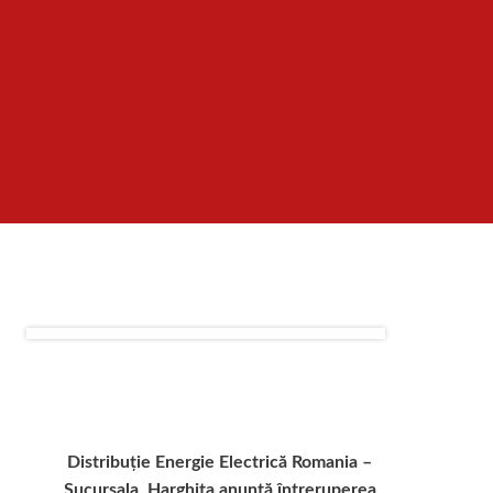
Distribuție Energie Electrică Romania –
Sucursala Harghita
anunță întreruperea