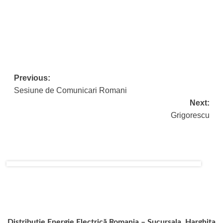
Post
Previous:
Sesiune de Comunicari Romani
navigation
Next:
Grigorescu
Distribuție Energie Electrică Romania – Sucursala Harghita