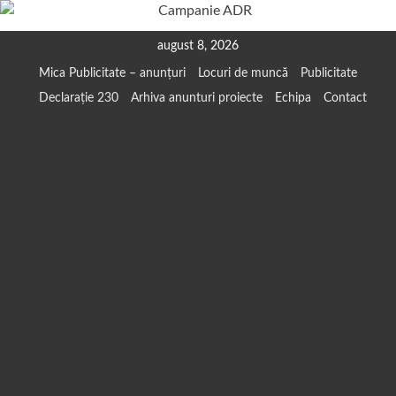
Skip
august 8, 2026
to
Mica Publicitate – anunțuri
Locuri de muncă
Publicitate
content
Declarație 230
Arhiva anunturi proiecte
Echipa
Contact