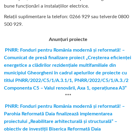
bune funcționări a instalațiilor electrice.
Relații suplimentare la tel
efon: 0266 929 sau telverde 0800
500 929.
Anunțuri proiecte
PNRR: Fonduri pentru România modernă şi reformată! –
Comunicat de presă finalizare proiect „Creşterea eficienţei
energetice a clădirilor rezidenţiale multifamiliale din
municipiul Gheorgheni în cadrul apelurilor de proiecte cu
titlul PNRR/2022/C5/1/A.3.1/1, PNRR/2022/C5/1/A.3./2
Componenta C5 – Valul renovării, Axa 1, operaţiunea A3”
***
PNRR: Fonduri pentru România modernă și reformată! –
Parohia Reformată Daia finalizează implementarea
proiectului „Reabilitare arhitecturală și structurală” –
obiectiv de investiții Biserica Reformată Daia