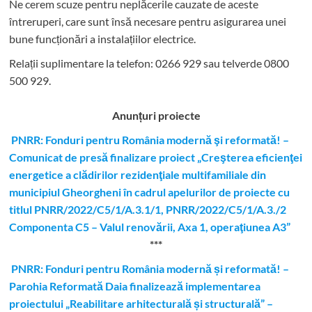
Ne cerem scuze pentru neplăcerile cauzate de aceste
întreruperi, care sunt însă necesare pentru asigurarea unei
bune funcționări a instalațiilor electrice.
Relații suplimentare la tel
efon: 0266 929 sau telverde 0800
500 929.
Anunțuri proiecte
PNRR: Fonduri pentru România modernă şi reformată! –
Comunicat de presă finalizare proiect „Creşterea eficienţei
energetice a clădirilor rezidenţiale multifamiliale din
municipiul Gheorgheni în cadrul apelurilor de proiecte cu
titlul PNRR/2022/C5/1/A.3.1/1, PNRR/2022/C5/1/A.3./2
Componenta C5 – Valul renovării, Axa 1, operaţiunea A3”
***
PNRR: Fonduri pentru România modernă și reformată! –
Parohia Reformată Daia finalizează implementarea
proiectului „Reabilitare arhitecturală și structurală” –