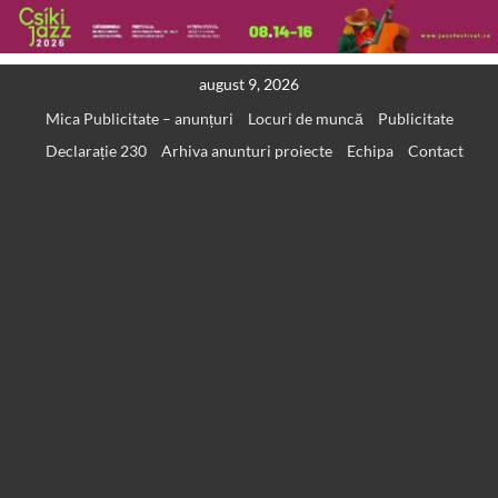
Skip
august 9, 2026
to
Mica Publicitate – anunțuri
Locuri de muncă
Publicitate
content
Declarație 230
Arhiva anunturi proiecte
Echipa
Contact