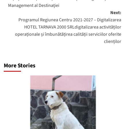
navigation
Management al Destinaţiei
Next:
Programul Regiunea Centru 2021-2027 – Digitalizarea
HOTEL TARNAVA 2000 SRLdigitalizarea activităților
operaționale și îmbunătățirea calității serviciilor oferite
clienților
More Stories