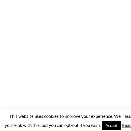
This website uses cookies to improve your experience. We'll a
you're ok with this, but you can opt-out if you wish.
Rea
Accept