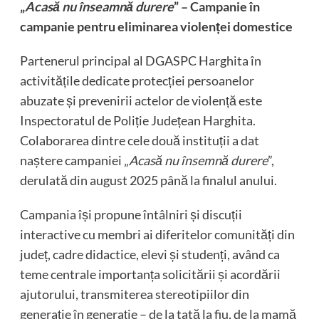
„
Acasă nu înseamnă durere
” –
Campanie în
campanie pentru eliminarea violenței domestice
Partenerul principal al DGASPC Harghita în
activitățile dedicate protecției persoanelor
abuzate și prevenirii actelor de violență este
Inspectoratul de Poliție Județean Harghita.
Colaborarea dintre cele două instituții a dat
naștere campaniei „
Acasă nu însemnă durere
”,
derulată din august 2025 până la finalul anului.
Campania își propune întâlniri și discuții
interactive cu membri ai diferitelor comunități din
județ, cadre didactice, elevi și studenți, având ca
teme centrale importanța solicitării și acordării
ajutorului, transmiterea stereotipiilor din
generație în generație – de la tată la fiu, de la mamă