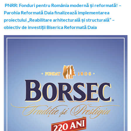
PNRR: Fonduri pentru România modernă și reformată! –
Parohia Reformată Daia finalizează implementarea
proiectului „Reabilitare arhitecturală și structurală” –
obiectiv de investiții Biserica Reformată Daia