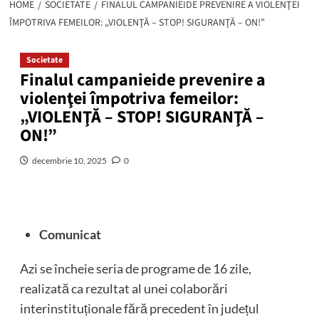
HOME
SOCIETATE
FINALUL CAMPANIEIDE PREVENIRE A VIOLENŢEI
ÎMPOTRIVA FEMEILOR: „VIOLENŢĂ – STOP! SIGURANŢĂ – ON!”
Societate
Finalul campanieide prevenire a
violenţei împotriva femeilor:
„VIOLENŢĂ – STOP! SIGURANŢĂ –
ON!”
decembrie 10, 2025
0
Comunicat
Azi se încheie seria de programe de 16 zile,
realizată ca rezultat al unei colaborări
interinstituționale fără precedent în județul