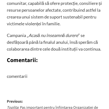
comunitar, capabilă să ofere protecție, consiliere și
resurse persoanelor afectate, contribuind astfel la
crearea unui sistem de suport sustenabil pentru
victimele violenței în familie.
Campania „
Acasă nu înseamnă durere
” se
desfășoară până la finalul anului, însă sperăm că
colaborarea dintre cele două instituții va continua.
Comentarii:
comentarii
Post
Previous:
Topliţa
: Pas important pentru înfiinţarea Organizaţiei de