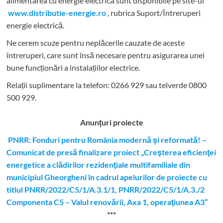
alimentarea cu energie electrică sunt disponibile pe site-ul
www.distributie-energie.ro
, rubrica Suport/Întreruperi
energie electrică.
Ne cerem scuze pentru neplăcerile cauzate de aceste
întreruperi, care sunt însă necesare pentru asigurarea unei
bune funcționări a instalațiilor electrice.
Relații suplimentare la tel
efon: 0266 929 sau telverde 0800
500 929.
Anunțuri proiecte
PNRR: Fonduri pentru România modernă şi reformată! –
Comunicat de presă finalizare proiect „Creşterea eficienţei
energetice a clădirilor rezidenţiale multifamiliale din
municipiul Gheorgheni în cadrul apelurilor de proiecte cu
titlul PNRR/2022/C5/1/A.3.1/1, PNRR/2022/C5/1/A.3./2
Componenta C5 – Valul renovării, Axa 1, operaţiunea A3”
***