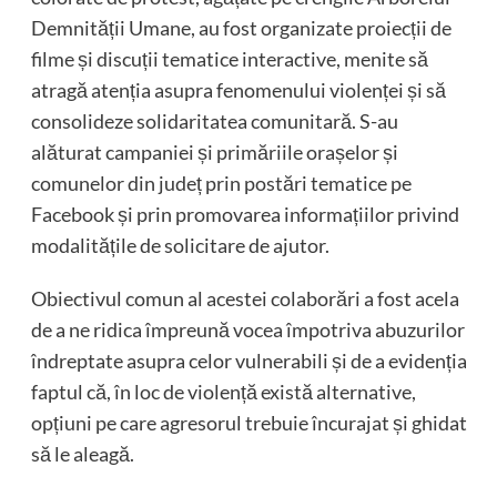
Demnității Umane, au fost organizate proiecții de
filme și discuții tematice interactive, menite să
atragă atenția asupra fenomenului violenței și să
consolideze solidaritatea comunitară. S-au
alăturat campaniei și primăriile orașelor și
comunelor din județ prin postări tematice pe
Facebook și prin promovarea informațiilor privind
modalitățile de solicitare de ajutor.
Obiectivul comun al acestei colaborări a fost acela
de a ne ridica împreună vocea împotriva abuzurilor
îndreptate asupra celor vulnerabili și de a evidenția
faptul că, în loc de violență există alternative,
opțiuni pe care agresorul trebuie încurajat și ghidat
să le aleagă.