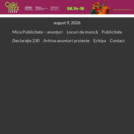
Skip
august 9, 2026
to
Mica Publicitate – anunțuri
Locuri de muncă
Publicitate
content
Declarație 230
Arhiva anunturi proiecte
Echipa
Contact