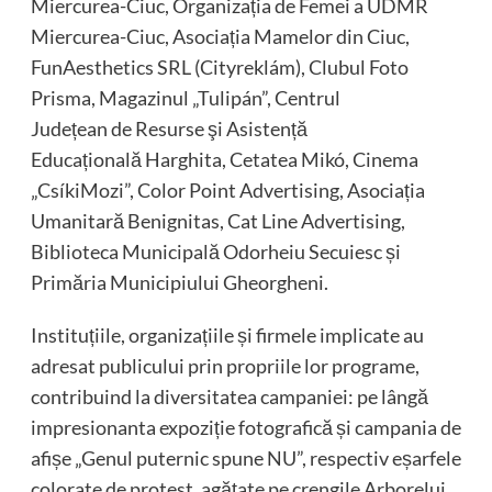
Miercurea-Ciuc, Organizația de Femei a UDMR
Miercurea-Ciuc, Asociația Mamelor din Ciuc,
FunAesthetics SRL (Cityreklám), Clubul Foto
Prisma, Magazinul „Tulipán”, Centrul
Județean de Resurse şi Asistență
Educațională Harghita, Cetatea Mikó, Cinema
„CsíkiMozi”, Color Point Advertising, Asociația
Umanitară Benignitas, Cat Line Advertising,
Biblioteca Municipală Odorheiu Secuiesc și
Primăria Municipiului Gheorgheni.
Instituțiile, organizațiile și firmele implicate au
adresat publicului prin propriile lor programe,
contribuind la diversitatea campaniei: pe lângă
impresionanta expoziție fotografică și campania de
afișe „Genul puternic spune NU”, respectiv eșarfele
colorate de protest, agățate pe crengile Arborelui