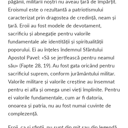
păgânii, militarii noştri nu aveau ţară de împărţit.
Eroismul este o rezultantă a patriotismului
caracterizat prin dragostea de credinţă, neam şi
ţară. Eroii au fost modele de devotament,
sacrificiu şi abnegaţie pentru valorile
fundamentale ale identităţii şi spiritualităţii
poporului. Ei au înţeles îndemnul Sfântului
Apostol Pavel: «Să se jertfească pentru neamul
său» (Fapte 28, 19). Au fost gata oricând pentru
sacrificiul suprem, conform jurământului militar.
Valorile militare şi valorile creştine au însemnat
pentru ei alfa şi omega unei vieţi împlinite. Pentru
ei valorile fundamentale, cum ar fi datoria,
onoarea şi patria, nu au fost numai cuvinte de
complezenţă.
Eroii, ca şi sfinţii, nu sunt din mit sau din legendă,