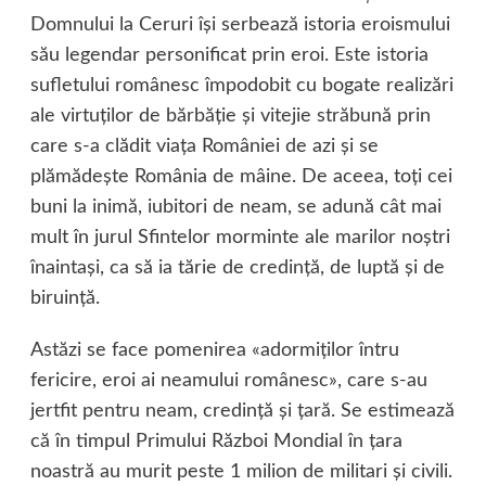
Domnului la Ceruri îşi serbează istoria eroismului
său legendar personificat prin eroi. Este istoria
sufletului românesc împodobit cu bogate realizări
ale virtuţilor de bărbăţie şi vitejie străbună prin
care s-a clădit viaţa României de azi şi se
plămădeşte România de mâine. De aceea, toţi cei
buni la inimă, iubitori de neam, se adună cât mai
mult în jurul Sfintelor morminte ale marilor noştri
înaintaşi, ca să ia tărie de credinţă, de luptă şi de
biruinţă.
Astăzi se face pomenirea «adormiţilor întru
fericire, eroi ai neamului românesc», care s-au
jertfit pentru neam, credinţă şi ţară. Se estimează
că în timpul Primului Război Mondial în ţara
noastră au murit peste 1 milion de militari şi civili.