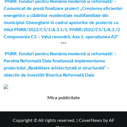
PNRR: Fonduri pentru România modernă şi reformată! –
Comunicat de presă finalizare proiect „Creşterea eficienţei
energetice a clădirilor rezidenţiale multifamiliale din
municipiul Gheorgheni în cadrul apelurilor de proiecte cu
titlul PNRR/2022/C5/1/A.3.1/1, PNRR/2022/C5/1/A.3./2
Componenta C5 – Valul renovării, Axa 1, operaţiunea A3”
***
PNRR: Fonduri pentru România modernă și reformată! –
Parohia Reformată Daia finalizează implementarea
proiectului „Reabilitare arhitecturală și structurală” –
obiectiv de investiții Biserica Reformată Daia
Mica publicitate
Copyright © All rights reserved.
|
CoverNews
by AF