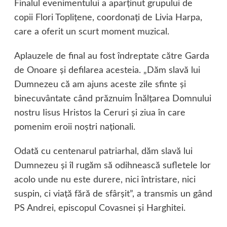
Finalul evenimentului a aparţinut grupului de
copii Flori Topliţene, coordonaţi de Livia Harpa,
care a oferit un scurt moment muzical.
Aplauzele de final au fost îndreptate către Garda
de Onoare şi defilarea acesteia. „Dăm slavă lui
Dumnezeu că am ajuns aceste zile sfinte şi
binecuvântate când prăznuim Înălţarea Domnului
nostru Iisus Hristos la Ceruri şi ziua în care
pomenim eroii noştri naţionali.
Odată cu centenarul patriarhal, dăm slavă lui
Dumnezeu şi îl rugăm să odihnească sufletele lor
acolo unde nu este durere, nici întristare, nici
suspin, ci viaţă fără de sfârşit”, a transmis un gând
PS Andrei, episcopul Covasnei şi Harghitei.