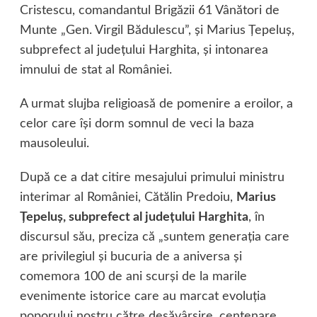
Cristescu, comandantul Brigăzii 61 Vânători de
Munte „Gen. Virgil Bădulescu”, şi Marius Ţepeluş,
subprefect al judeţului Harghita, şi intonarea
imnului de stat al României.
A urmat slujba religioasă de pomenire a eroilor, a
celor care îşi dorm somnul de veci la baza
mausoleului.
După ce a dat citire mesajului primului ministru
interimar al României, Cătălin Predoiu,
Marius
Ţepeluş, subprefect al judeţului Harghita
, în
discursul său, preciza că „suntem generaţia care
are privilegiul şi bucuria de a aniversa şi
comemora 100 de ani scurşi de la marile
evenimente istorice care au marcat evoluţia
poporului nostru către desăvârşire, centenare