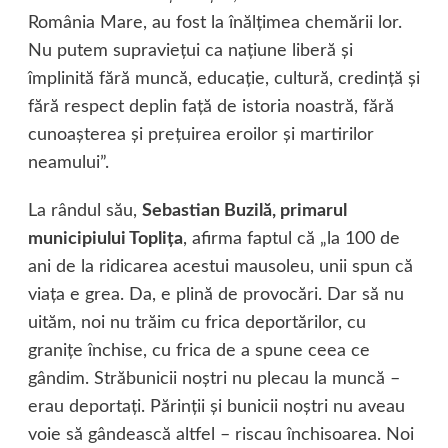
România Mare, au fost la înălţimea chemării lor.
Nu putem supravieţui ca naţiune liberă şi
împlinită fără muncă, educaţie, cultură, credinţă şi
fără respect deplin faţă de istoria noastră, fără
cunoaşterea şi preţuirea eroilor şi martirilor
neamului”.
La rândul său,
Sebastian Buzilă, primarul
municipiului Topliţa
, afirma faptul că „la 100 de
ani de la ridicarea acestui mausoleu, unii spun că
viaţa e grea. Da, e plină de provocări. Dar să nu
uităm, noi nu trăim cu frica deportărilor, cu
graniţe închise, cu frica de a spune ceea ce
gândim. Străbunicii noştri nu plecau la muncă –
erau deportaţi. Părinţii şi bunicii noştri nu aveau
voie să gândească altfel – riscau închisoarea. Noi