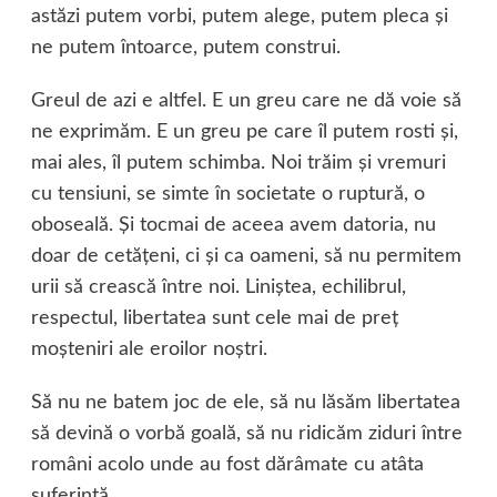
astăzi putem vorbi, putem alege, putem pleca şi
ne putem întoarce, putem construi.
Greul de azi e altfel. E un greu care ne dă voie să
ne exprimăm. E un greu pe care îl putem rosti şi,
mai ales, îl putem schimba. Noi trăim şi vremuri
cu tensiuni, se simte în societate o ruptură, o
oboseală. Şi tocmai de aceea avem datoria, nu
doar de cetăţeni, ci şi ca oameni, să nu permitem
urii să crească între noi. Liniştea, echilibrul,
respectul, libertatea sunt cele mai de preţ
moşteniri ale eroilor noştri.
Să nu ne batem joc de ele, să nu lăsăm libertatea
să devină o vorbă goală, să nu ridicăm ziduri între
români acolo unde au fost dărâmate cu atâta
suferinţă.