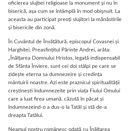
oficierea slujbei religioase la monument şi nu în
biserică, aşa cum se întâmplă în mod obişnuit. La
aceasta au participat preoţi slujitori la mănăstirile
şi bisericile din zonă.
În Cuvântul de Învăţătură, episcopul Covasnei şi
Harghitei, Preasfinţitul Părinte Andrei, arăta:
„Înălţarea Domnului Hristos, legată indispensabil
de Sfânta Înviere, sunt cei doi stâlpi pe care se
zideşte eterna sa dumnezeire şi credinţa
mântuirii noastre. Azi este praznicul spiritualităţii
creştineşti îndumnezeite prin viaţa Fiului Omului
care a luat firea umană, căzută în păcat şi
îndumnezeind-o a dus-o la Tatăl şi stă de-a
dreapta Tatălui.
Neamul nostru românesc odată cu Înălţarea