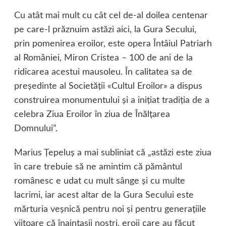
Cu atât mai mult cu cât cel de-al doilea centenar
pe care-l prăznuim astăzi aici, la Gura Secului,
prin pomenirea eroilor, este opera Întâiul Patriarh
al României, Miron Cristea – 100 de ani de la
ridicarea acestui mausoleu. În calitatea sa de
preşedinte al Societăţii «Cultul Eroilor» a dispus
construirea monumentului şi a iniţiat tradiţia de a
celebra Ziua Eroilor în ziua de Înălţarea
Domnului”.
Marius Ţepeluş a mai subliniat că „astăzi este ziua
în care trebuie să ne amintim că pământul
românesc e udat cu mult sânge şi cu multe
lacrimi, iar acest altar de la Gura Secului este
mărturia veşnică pentru noi şi pentru generaţiile
viitoare că înaintaşii noştri, eroii care au făcut