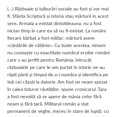
(…) Războaie şi tulburări sociale au fost şi vor mai
fi. Sfânta Scriptură şi istoria stau mărturii în acest
sens. Armata a existat dintotdeauna, nu a fost
niciun timp în care ea să nu fi existat. La români
fiecare bărbat a fost militar; mărturii avem
«cântările de cătănie». Cu toate acestea, nimeni
nu cunoaşte cu exactitate numărul eroilor români
care s-au jertfit pentru România, întrucât
războaiele pe care le-am purtat în istorie ne-au
răpit până şi timpul de a-i număra şi identifica pe
toţi cei căzuţi la datorie. Am fost un neam aşezat
în calea tuturor răutăţilor, spune cronicarul. Ţara
a fost nevoită să se apere de mânia celor fără
neam şi fără ţară. Militarul român a stat
permanent de veghe, mereu în stare de luptă; cu