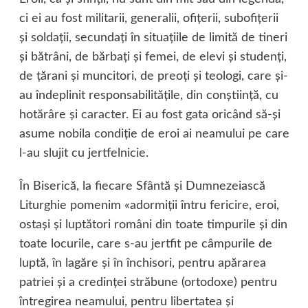
ci ei au fost militarii, generalii, ofiţerii, subofiţerii
şi soldaţii, secundaţi în situaţiile de limită de tineri
şi bătrâni, de bărbaţi şi femei, de elevi şi studenţi,
de ţărani şi muncitori, de preoţi şi teologi, care şi-
au îndeplinit responsabilităţile, din conştiinţă, cu
hotărâre şi caracter. Ei au fost gata oricând să-şi
asume nobila condiţie de eroi ai neamului pe care
l-au slujit cu jertfelnicie.
În Biserică, la fiecare Sfântă şi Dumnezeiască
Liturghie pomenim «adormiţii întru fericire, eroi,
ostaşi şi luptători români din toate timpurile şi din
toate locurile, care s-au jertfit pe câmpurile de
luptă, în lagăre şi în închisori, pentru apărarea
patriei şi a credinţei străbune (ortodoxe) pentru
întregirea neamului, pentru libertatea şi