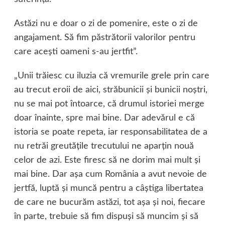
Astăzi nu e doar o zi de pomenire, este o zi de
angajament. Să fim păstrătorii valorilor pentru
care aceşti oameni s-au jertfit”.
„Unii trăiesc cu iluzia că vremurile grele prin care
au trecut eroii de aici, străbunicii şi bunicii noştri,
nu se mai pot întoarce, că drumul istoriei merge
doar înainte, spre mai bine. Dar adevărul e că
istoria se poate repeta, iar responsabilitatea de a
nu retrăi greutăţile trecutului ne aparţin nouă
celor de azi. Este firesc să ne dorim mai mult şi
mai bine. Dar aşa cum România a avut nevoie de
jertfă, luptă şi muncă pentru a câştiga libertatea
de care ne bucurăm astăzi, tot aşa şi noi, fiecare
în parte, trebuie să fim dispuşi să muncim şi să