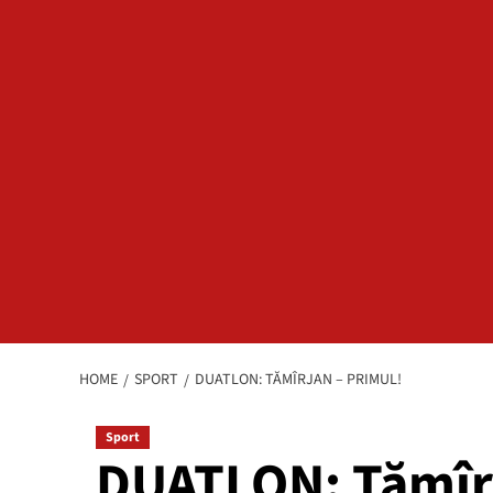
HOME
SPORT
DUATLON: TĂMÎRJAN – PRIMUL!
Sport
DUATLON: Tămîrj