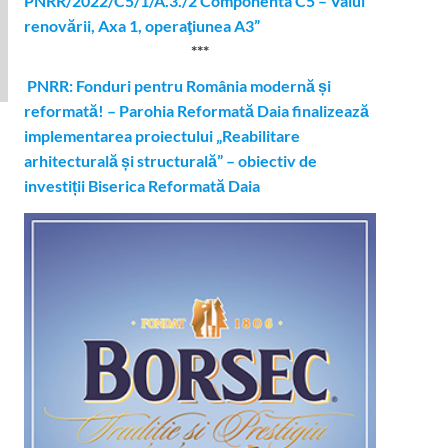
PNRR/2022/C5/1/A.3./2 Componenta C5 – Valul
renovării, Axa 1, operaţiunea A3”
***
PNRR: Fonduri pentru România modernă și
reformată! – Parohia Reformată Daia finalizează
implementarea proiectului „Reabilitare
arhitecturală și structurală” – obiectiv de
investiții Biserica Reformată Daia