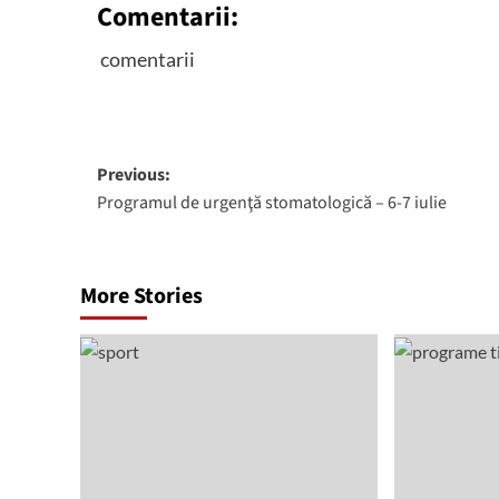
Comentarii:
comentarii
Post
Previous:
Programul de urgenţă stomatologică – 6-7 iulie
navigation
More Stories