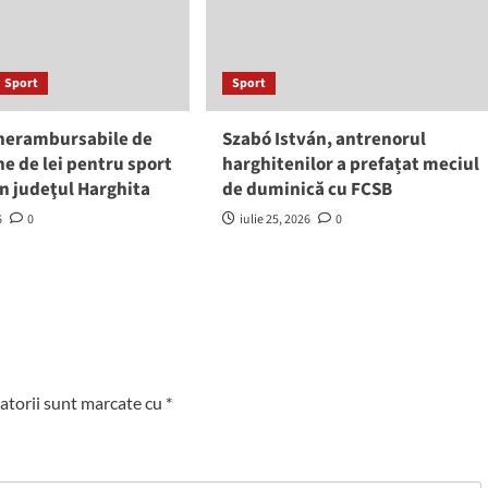
Sport
Sport
 nerambursabile de
Szabó István, antrenorul
ne de lei pentru sport
harghitenilor a prefațat meciul
 în judeţul Harghita
de duminică cu FCSB
6
0
iulie 25, 2026
0
atorii sunt marcate cu
*