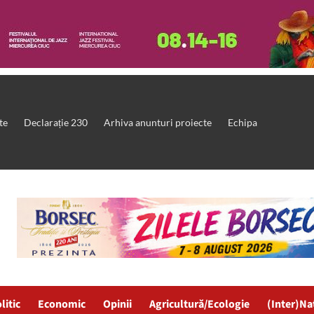
te
Declarație 230
Arhiva anunturi proiecte
Echipa
litic
Economic
Opinii
Agricultură/Ecologie
(Inter)Na