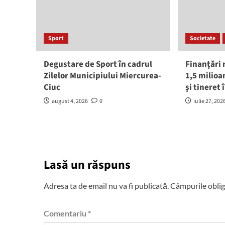
Sport
Societate
Degustare de Sport în cadrul
Finanţări
Zilelor Municipiului Miercurea-
1,5 milioa
Ciuc
şi tineret
august 4, 2026
0
iulie 27, 202
Lasă un răspuns
Adresa ta de email nu va fi publicată.
Câmpurile oblig
Comentariu
*