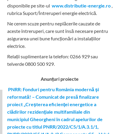
disponibile pe site-ul
www.distributie-energie.ro
,
rubrica Suport/Întreruperi energie electrică.
Ne cerem scuze pentru neplăcerile cauzate de
aceste întreruperi, care sunt însă necesare pentru
asigurarea unei bune funcționări a instalațiilor
electrice.
Relații suplimentare la tel
efon: 0266 929 sau
telverde 0800 500 929.
Anunțuri proiecte
PNRR: Fonduri pentru România modernă şi
reformată! – Comunicat de presă finalizare
proiect „Creşterea eficienţei energetice a
clădirilor rezidenţiale multifamiliale din
municipiul Gheorgheni în cadrul apelurilor de
proiecte cu titlul PNRR/2022/C5/1/A.3.1/1,