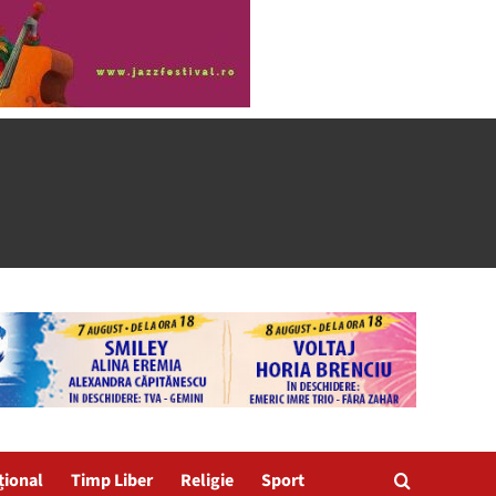
țional
Timp Liber
Religie
Sport