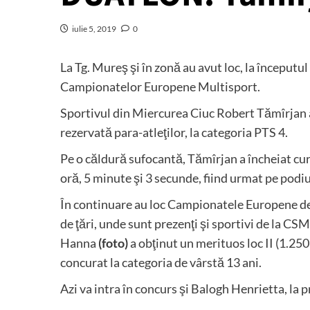
iulie 5, 2019
0
La Tg. Mureş şi în zonă au avut loc, la începutu
Campionatelor Europene Multisport.
Sportivul din Miercurea Ciuc Robert Tămîrjan a 
rezervată para-atleţilor, la categoria PTS 4.
Pe o căldură sufocantă, Tămîrjan a încheiat curs
oră, 5 minute şi 3 secunde, fiind urmat pe pod
În continuare au loc Campionatele Europene de 
de ţări, unde sunt prezenţi şi sportivi de la C
Hanna
(foto)
a obţinut un merituos loc II (1.250
concurat la categoria de vârstă 13 ani.
Azi va intra în concurs şi Balogh Henrietta, la 