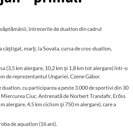
l săptămânii, întrecerile de duatlon din cadrul
câştigat, marţi, la Sovata, cursa de cros-duatlon,
a (3,5 km alergare, 10,2 km şi 1,8 km tot alergare) într-o
ium de reprezentantul Ungariei, Czene Gábor.
duatlon, cu participarea a peste 3.000 de sportivi din 30
SM Miercurea Ciuc. Antrenată de Norbert Trandafir, Erőss
 m alergare, 4,5 km ciclism şi 750 m alergare), care a
proba de aquatlon (16 ani).