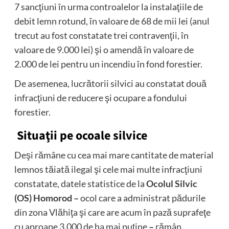
7 sancţiuni în urma controalelor la instalaţiile de
debit lemn rotund, în valoare de 68 de mii lei (anul
trecut au fost constatate trei contravenţii, în
valoare de 9.000 lei) şi o amendă în valoare de
2.000 de lei pentru un incendiu în fond forestier.
De asemenea, lucrătorii silvici au constatat două
infracţiuni de reducere şi ocupare a fondului
forestier.
Situaţii pe ocoale silvice
Deşi rămâne cu cea mai mare cantitate de material
lemnos tăiată ilegal şi cele mai multe infracţiuni
constatate, datele statistice de la
Ocolul Silvic
(OS) Homorod –
ocol care a administrat pădurile
din zona Vlăhiţa şi care are acum în pază suprafeţe
cu aproape 3.000 de ha mai puţine
–
rămân