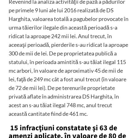
Revenind la analiza activităţii de pază a pădurilor
pe primele 9 luni ale lui 2016 realizată de DS
Harghita, valoarea totală a pagubelor provocate în
urma tăierilor ilegale din această perioadă s-a
ridicat la aproape 242 mii lei. Anul trecut, în
aceeaşi perioadă, pierderile s-au ridicat la aproape
300 de mii de lei. De pe proprietatea publică a
statului, în perioada amintită s-au tăiat ilegal 115
mc arbori, în valoare de aproximativ 45 de mii de
lei, faţă de 249 mc cât a fost anul trecut (în valoare
de 72 de mii lei). De pe terenurile proprietate
privată aflate în administrarea DS Harghita, în
acest an s-au tăiat ilegal 748 mc, anul trecut
această cantitate fiind de 461 mc.
15 infracţiuni constatate şi 63 de
amenzi aplicate, în valoare de 80 de