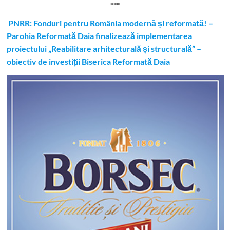
***
PNRR: Fonduri pentru România modernă și reformată! –
Parohia Reformată Daia finalizează implementarea
proiectului „Reabilitare arhitecturală și structurală” –
obiectiv de investiții Biserica Reformată Daia