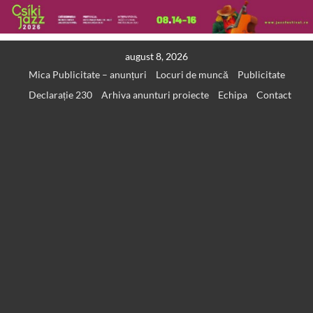
Skip
august 8, 2026
to
Mica Publicitate – anunțuri
Locuri de muncă
Publicitate
content
Declarație 230
Arhiva anunturi proiecte
Echipa
Contact