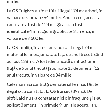
mii lei.
La
OS Tulgheş
au fost tăiaţi ilegal 174 mc arbori, în
valoare de aproape 64 mii lei. Anul trecut, această
cantitate a fost de 124 mc. Şi aici au fost
identificate 4 infracţiuni şi aplicate 3 amenzi, în
valoare de 3.600 lei.
La
OS Topliţa,
în acest an s-au tăiat ilegal 74 mc
material lemnos, jumătate faţă de anul trecut, când
au fost 138 mc. A fost identificată o infracţiune
(faţă de 5 anul trecut) şi aplicate 25 de amenzi (12
anul trecut), în valoare de 34 mii lei.
Cele mai mici cantităţi de material lemnos tăiate
ilegal s-au constatat la
OS Borsec
(39 mc). De
altfel, aici nu s-a constatat nici o infracţiune şi s-au
aplicat 3 amenzi, în primele 9 luni ale acestui an.