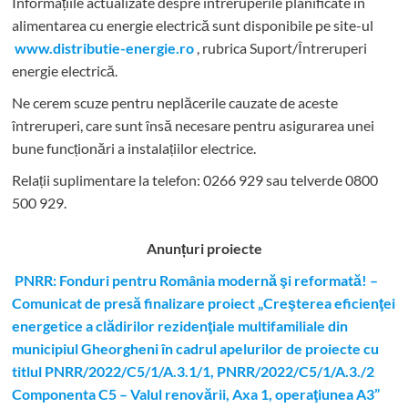
Informațiile actualizate despre întreruperile planificate în
alimentarea cu energie electrică sunt disponibile pe site-ul
www.distributie-energie.ro
, rubrica Suport/Întreruperi
energie electrică.
Ne cerem scuze pentru neplăcerile cauzate de aceste
întreruperi, care sunt însă necesare pentru asigurarea unei
bune funcționări a instalațiilor electrice.
Relații suplimentare la tel
efon: 0266 929 sau telverde 0800
500 929.
Anunțuri proiecte
PNRR: Fonduri pentru România modernă şi reformată! –
Comunicat de presă finalizare proiect „Creşterea eficienţei
energetice a clădirilor rezidenţiale multifamiliale din
municipiul Gheorgheni în cadrul apelurilor de proiecte cu
titlul PNRR/2022/C5/1/A.3.1/1, PNRR/2022/C5/1/A.3./2
Componenta C5 – Valul renovării, Axa 1, operaţiunea A3”