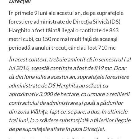
Direcţiei
În primele 9 luni ale acestui an, de pe suprafeţele
forestiere administrate de Direcţia Silvică (DS)
Harghita a fost tăiată ilegal o cantitate de 863
metri cubi, cu 150 mc mai mult faţă de aceeaşi
perioadă a anului trecut, când au fost 710 mc.
În acest context, trebuie amintit că în semestrul I al
lui 2016, această cantitate a fost de 819 mc. Doar
că din luna iulie a acestui an, suprafeţele forestiere
administrate de DS Harghita au scăzut cu
aproximativ 3.000 de hectare, ca urmare a rezilierii
contractului de administrare şi pază a pădurilor
din zona Vlăhiţa, fapt ce, se pare, a dus, în ultimele
trei luni, la o scădere substanţială a tăierilor ilegale
de pe suprafeţele aflate în paza Direcţiei.