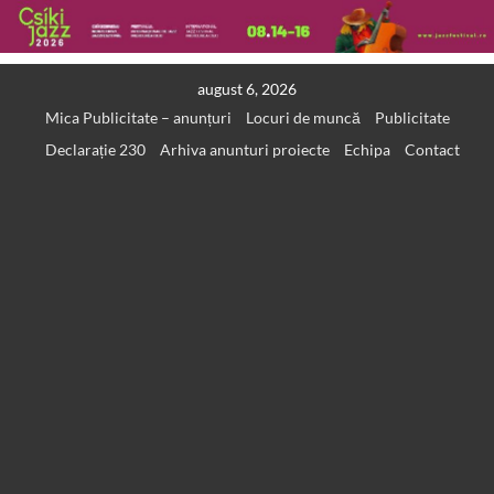
Skip
august 6, 2026
to
Mica Publicitate – anunțuri
Locuri de muncă
Publicitate
content
Declarație 230
Arhiva anunturi proiecte
Echipa
Contact