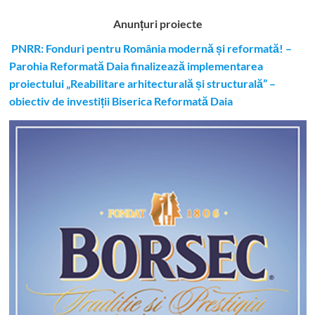
Anunțuri proiecte
PNRR: Fonduri pentru România modernă și reformată! –
Parohia Reformată Daia finalizează implementarea
proiectului „Reabilitare arhitecturală și structurală” –
obiectiv de investiții Biserica Reformată Daia