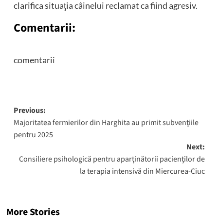
clarifica situaţia câinelui reclamat ca fiind agresiv.
Comentarii:
comentarii
Post
Previous:
Majoritatea fermierilor din Harghita au primit subvenţiile
navigation
pentru 2025
Next:
Consiliere psihologică pentru aparţinătorii pacienţilor de
la terapia intensivă din Miercurea-Ciuc
More Stories