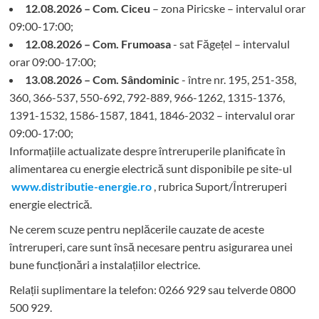
12.08.2026 – Com. Ciceu
– zona Piricske – intervalul orar
09:00-17:00;
12.08.2026 – Com. Frumoasa
- sat Făgețel – intervalul
orar 09:00-17:00;
13.08.2026 – Com. Sândominic
- între nr. 195, 251-358,
360, 366-537, 550-692, 792-889, 966-1262, 1315-1376,
1391-1532, 1586-1587, 1841, 1846-2032 – intervalul orar
09:00-17:00;
Informațiile actualizate despre întreruperile planificate în
alimentarea cu energie electrică sunt disponibile pe site-ul
www.distributie-energie.ro
, rubrica Suport/Întreruperi
energie electrică.
Ne cerem scuze pentru neplăcerile cauzate de aceste
întreruperi, care sunt însă necesare pentru asigurarea unei
bune funcționări a instalațiilor electrice.
Relații suplimentare la tel
efon: 0266 929 sau telverde 0800
500 929.