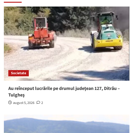
Societate
Au reînceput lucrările pe drumul judeţean 127, Ditrău –
Tulgheş
august 5, 2026
2