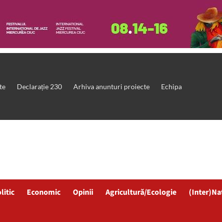
te
Declarație 230
Arhiva anunturi proiecte
Echipa
litic
Economic
Opinii
Agricultură/Ecologie
(Inter)Na