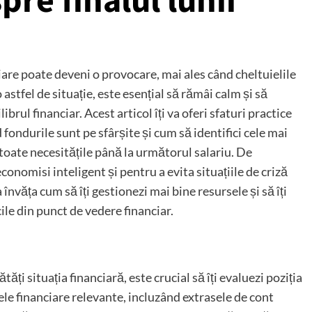
pre finalul lunii
ciare poate deveni o provocare, mai ales când cheltuielile
astfel de situație, este esențial să rămâi calm și să
ibrul financiar. Acest articol îți va oferi sfaturi practice
fondurile sunt pe sfârșite și cum să identifici cele mai
 toate necesitățile până la următorul salariu. De
conomisi inteligent și pentru a evita situațiile de criză
 învăța cum să îți gestionezi mai bine resursele și să îți
ile din punct de vedere financiar.
ăți situația financiară, este crucial să îți evaluezi poziția
le financiare relevante, incluzând extrasele de cont