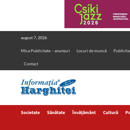
Skip
august 7, 2026
to
content
Mica Publicitate – anunțuri
Locuri de muncă
Publicita
Contact
Societate
Sănătate
Învățământ
Cultură
Po