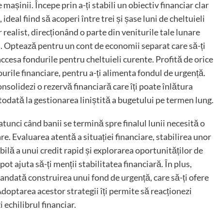
așinii. Începe prin a-ți stabili un obiectiv financiar clar
deal fiind să acoperi între trei și șase luni de cheltuieli
realist, direcționând o parte din veniturile tale lunare
i. Optează pentru un cont de economii separat care să-ți
 accesa fondurile pentru cheltuieli curente. Profită de orice
urile financiare, pentru a-ți alimenta fondul de urgență.
consolidezi o rezervă financiară care îți poate înlătura
odată la gestionarea liniștită a bugetului pe termen lung.
tunci când banii se termină spre finalul lunii necesită o
re. Evaluarea atentă a situației financiare, stabilirea unor
sabilă a unui credit rapid și explorarea oportunităților de
ot ajuta să-ți menții stabilitatea financiară. În plus,
mandată construirea unui fond de urgență, care să-ți ofere
optarea acestor strategii îți permite să reacționezi
i echilibrul financiar.