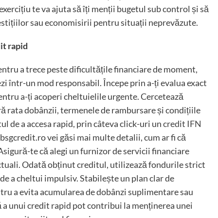
xercițiu te va ajuta să îți menții bugetul sub control și să
stițiilor sau economisirii pentru situații neprevăzute.
it rapid
entru a trece peste dificultățile financiare de moment,
lizezi într-un mod responsabil. Începe prin a-ți evalua exact
ntru a-ți acoperi cheltuielile urgente. Cercetează
ră rata dobânzii, termenele de rambursare și condițiile
ntul de a accesa rapid, prin câteva click-uri un
credit IFN
bsgcredit.ro vei găsi mai multe detalii, cum ar fi că
igură-te că alegi un furnizor de servicii financiare
ctuali. Odată obținut creditul, utilizează fondurile strict
 de a cheltui impulsiv. Stabilește un plan clar de
ntru a evita acumularea de dobânzi suplimentare sau
ă a unui credit rapid pot contribui la menținerea unei