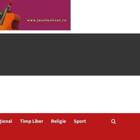
țional
Timp Liber
Religie
Sport