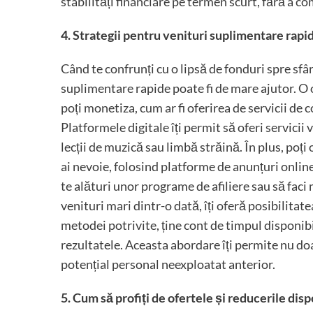
stabilități financiare pe termen scurt, fără a co
4. Strategii pentru venituri suplimentare rapi
Când te confrunți cu o lipsă de fonduri spre sfâr
suplimentare rapide poate fi de mare ajutor. O op
poți monetiza, cum ar fi oferirea de servicii de 
Platformele digitale îți permit să oferi servicii 
lecții de muzică sau limbă străină. În plus, poț
ai nevoie, folosind platforme de anunțuri onlin
te alături unor programe de afiliere sau să fac
venituri mari dintr-o dată, îți oferă posibilitat
metodei potrivite, ține cont de timpul disponibi
rezultatele. Aceasta abordare îți permite nu doar
potențial personal neexploatat anterior.
5. Cum să profiți de ofertele și reducerile disp