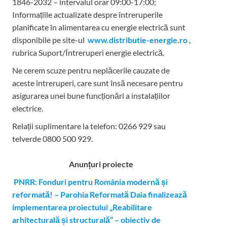
1846-2032 – intervalul orar 09:00-17:00;
Informațiile actualizate despre întreruperile
planificate în alimentarea cu energie electrică sunt
disponibile pe site-ul
www.distributie-energie.ro
,
rubrica Suport/Întreruperi energie electrică.
Ne cerem scuze pentru neplăcerile cauzate de
aceste întreruperi, care sunt însă necesare pentru
asigurarea unei bune funcționări a instalațiilor
electrice.
Relații suplimentare la tel
efon: 0266 929 sau
telverde 0800 500 929.
Anunțuri proiecte
PNRR: Fonduri pentru România modernă și
reformată! – Parohia Reformată Daia finalizează
implementarea proiectului „Reabilitare
arhitecturală și structurală” – obiectiv de