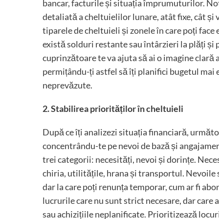
bancar, facturile și situația împrumuturilor. Not
detaliată a cheltuielilor lunare, atât fixe, cât ș
tiparele de cheltuieli și zonele în care poți fac
există solduri restante sau întârzieri la plăți ș
cuprinzătoare te va ajuta să ai o imagine clară a
permițându-ți astfel să îți planifici bugetul mai
neprevăzute.
2. Stabilirea priorităților în cheltuieli
După ce îți analizezi situația financiară, următor
concentrându-te pe nevoi de bază și angajamente 
trei categorii: necesități, nevoi și dorințe. Nece
chiria, utilitățile, hrana și transportul. Nevoile 
dar la care poți renunța temporar, cum ar fi abo
lucrurile care nu sunt strict necesare, dar care a
sau achizițiile neplanificate. Prioritizează locu