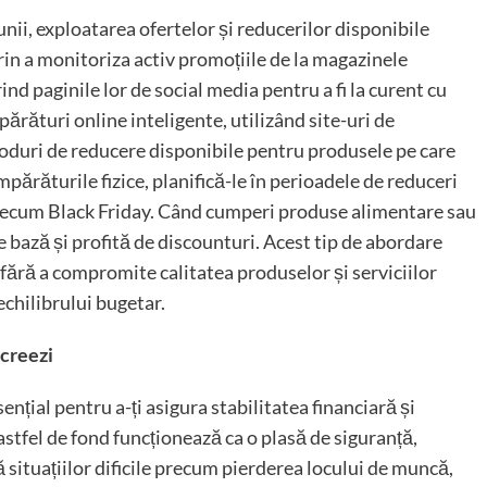
unii, exploatarea ofertelor și reducerilor disponibile
rin a monitoriza activ promoțiile de la magazinele
d paginile lor de social media pentru a fi la curent cu
părături online inteligente, utilizând site-uri de
 coduri de reducere disponibile pentru produsele pe care
mpărăturile fizice, planifică-le în perioadele de reduceri
precum Black Friday. Când cumperi produse alimentare sau
e bază și profită de discounturi. Acest tip de abordare
e fără a compromite calitatea produselor și serviciilor
echilibrului bugetar.
 creezi
nțial pentru a-ți asigura stabilitatea financiară și
astfel de fond funcționează ca o plasă de siguranță,
ă situațiilor dificile precum pierderea locului de muncă,