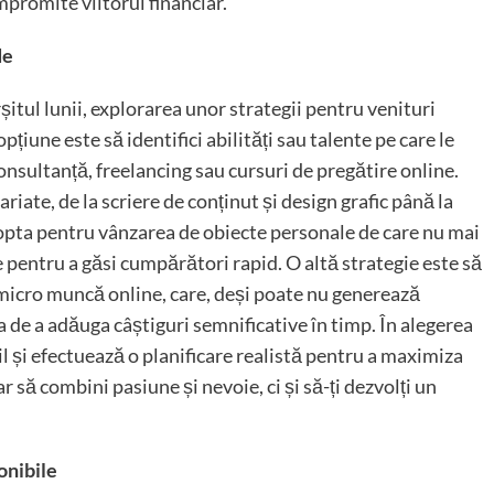
mpromite viitorul financiar.
de
șitul lunii, explorarea unor strategii pentru venituri
țiune este să identifici abilități sau talente pe care le
consultanță, freelancing sau cursuri de pregătire online.
variate, de la scriere de conținut și design grafic până la
i opta pentru vânzarea de obiecte personale de care nu mai
e pentru a găsi cumpărători rapid. O altă strategie este să
i micro muncă online, care, deși poate nu generează
ea de a adăuga câștiguri semnificative în timp. În alegerea
l și efectuează o planificare realistă pentru a maximiza
 să combini pasiune și nevoie, ci și să-ți dezvolți un
onibile