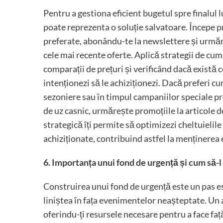
Pentru a gestiona eficient bugetul spre finalul l
poate reprezenta o soluție salvatoare. Începe p
preferate, abonându-te la newslettere și urmărin
cele mai recente oferte. Aplică strategii de cum
comparații de prețuri și verificând dacă există
intenționezi să le achiziționezi. Dacă preferi cu
sezoniere sau în timpul campaniilor speciale 
de uz casnic, urmărește promoțiile la articole d
strategică îți permite să optimizezi cheltuielil
achiziționate, contribuind astfel la menținerea 
6. Importanța unui fond de urgență și cum să-l
Construirea unui fond de urgență este un pas ese
liniștea în fața evenimentelor neașteptate. Un 
oferindu-ți resursele necesare pentru a face faț