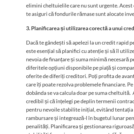
elimini cheltuielile care nu sunt urgente. Acest e
te asiguri că fondurile rămase sunt alocate inve
3. Planificarea și utilizarea corectă a unui cred
Dacă te gândești să apelezi la un credit rapid p
este esențial să planifici cu atenție și să îl uti
nevoia de finanțare și suma minimă necesară pe
diferitele opțiuni disponibile pe piață și compa
oferite de diferiți creditori. Poți profita de ava
care îți poate rezolva problemele financiare. Pe 
dobânda se va calcula doar pe suma cheltuită. As
credibil și că înțelegi pe deplin termenii contra
pentru nevoile stabilite inițial, evitând tentația
rambursare și integrează-l în bugetul lunar pe
penalități. Planificarea și gestionarea riguroas