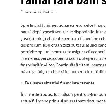
rămâi fără bani s
noiembrie 29, 2024
0
Spre finalul lunii, gestionarea resurselor finan
par să depășească veniturile disponibile. Într-o 
găsești soluții eficiente pentru a-ți menține echil
despre cum să-ți organizezi bugetul atunci când 
potrivite opțiuni pentru a te asigura că acoperi
asemenea, vei descoperi trucuri utile pentru a e
financiară în viitor. Continuă să citești pentru a
păstrezi liniștea chiar și în momentele mai dific
1. Evaluarea situației financiare curente
Înainte de a putea lua măsuri pentru a-ți îmbunăt
actuală. Începe prin a-ți aduna toate documente