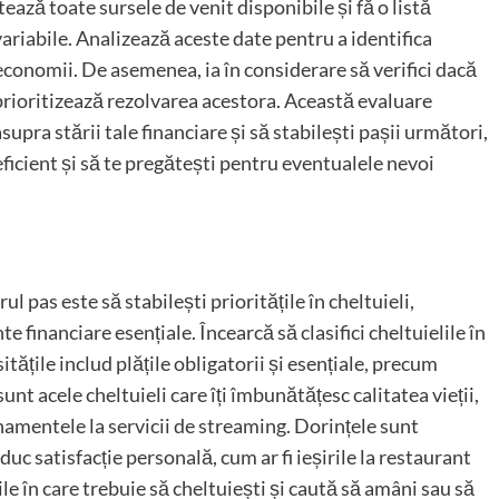
ează toate sursele de venit disponibile și fă o listă
i variabile. Analizează aceste date pentru a identifica
e economii. De asemenea, ia în considerare să verifici dacă
i prioritizează rezolvarea acestora. Această evaluare
supra stării tale financiare și să stabilești pașii următori,
 eficient și să te pregătești pentru eventualele nevoi
ul pas este să stabilești prioritățile în cheltuieli,
financiare esențiale. Încearcă să clasifici cheltuielile în
sitățile includ plățile obligatorii și esențiale, precum
sunt acele cheltuieli care îți îmbunătățesc calitatea vieții,
namentele la servicii de streaming. Dorințele sunt
duc satisfacție personală, cum ar fi ieșirile la restaurant
rile în care trebuie să cheltuiești și caută să amâni sau să