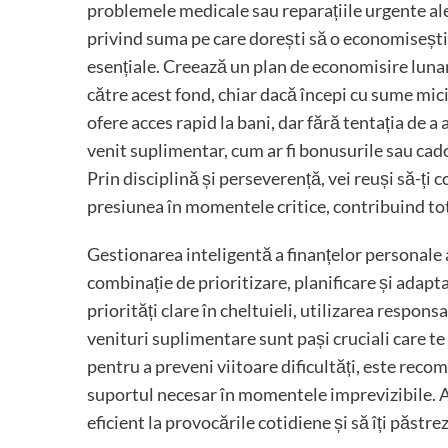
problemele medicale sau reparațiile urgente ale m
privind suma pe care dorești să o economisești, i
esențiale. Creează un plan de economisire lunar 
către acest fond, chiar dacă începi cu sume mic
ofere acces rapid la bani, dar fără tentația de a
venit suplimentar, cum ar fi bonusurile sau cado
Prin disciplină și perseverență, vei reuși să-ți 
presiunea în momentele critice, contribuind tot
Gestionarea inteligentă a finanțelor personale a
combinație de prioritizare, planificare și adapta
priorități clare în cheltuieli, utilizarea respon
venituri suplimentare sunt pași cruciali care te p
pentru a preveni viitoare dificultăți, este reco
suportul necesar în momentele imprevizibile. Ad
eficient la provocările cotidiene și să îți păstrez