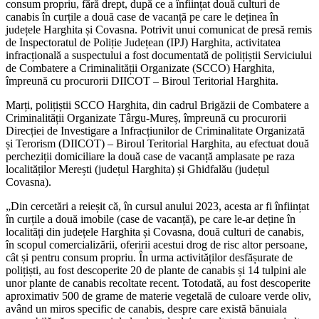
consum propriu, fără drept, după ce a înființat două culturi de
canabis în curțile a două case de vacanță pe care le deținea în
județele Harghita și Covasna. Potrivit unui comunicat de presă remis
de Inspectoratul de Poliție Județean (IPJ) Harghita, activitatea
infracțională a suspectului a fost documentată de polițiștii Serviciului
de Combatere a Criminalității Organizate (SCCO) Harghita,
împreună cu procurorii DIICOT – Biroul Teritorial Harghita.
Marți, polițiștii SCCO Harghita, din cadrul Brigăzii de Combatere a
Criminalității Organizate Târgu-Mureș, împreună cu procurorii
Direcției de Investigare a Infracțiunilor de Criminalitate Organizată
și Terorism (DIICOT) – Biroul Teritorial Harghita, au efectuat două
percheziții domiciliare la două case de vacanță amplasate pe raza
localităților Merești (județul Harghita) și Ghidfalău (județul
Covasna).
„Din cercetări a reieșit că, în cursul anului 2023, acesta ar fi înființat
în curțile a două imobile (case de vacanță), pe care le-ar deține în
localități din județele Harghita și Covasna, două culturi de canabis,
în scopul comercializării, oferirii acestui drog de risc altor persoane,
cât și pentru consum propriu. În urma activităților desfășurate de
polițiști, au fost descoperite 20 de plante de canabis și 14 tulpini ale
unor plante de canabis recoltate recent. Totodată, au fost descoperite
aproximativ 500 de grame de materie vegetală de culoare verde oliv,
având un miros specific de canabis, despre care există bănuiala