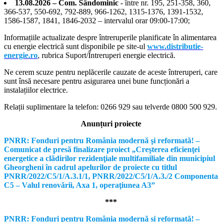
13.08.2026 – Com. Sândominic
- între nr. 195, 251-358, 360,
366-537, 550-692, 792-889, 966-1262, 1315-1376, 1391-1532,
1586-1587, 1841, 1846-2032 – intervalul orar 09:00-17:00;
Informațiile actualizate despre întreruperile planificate în alimentarea
cu energie electrică sunt disponibile pe site-ul
www.distributie-
energie.ro
, rubrica Suport/Întreruperi energie electrică.
Ne cerem scuze pentru neplăcerile cauzate de aceste întreruperi, care
sunt însă necesare pentru asigurarea unei bune funcționări a
instalațiilor electrice.
Relații suplimentare la tel
efon: 0266 929 sau telverde 0800 500 929.
Anunțuri proiecte
PNRR: Fonduri pentru România modernă şi reformată! –
Comunicat de presă finalizare proiect „Creşterea eficienţei
energetice a clădirilor rezidenţiale multifamiliale din municipiul
Gheorgheni în cadrul apelurilor de proiecte cu titlul
PNRR/2022/C5/1/A.3.1/1, PNRR/2022/C5/1/A.3./2 Componenta
C5 – Valul renovării, Axa 1, operaţiunea A3”
***
PNRR: Fonduri pentru România modernă și reformată! –