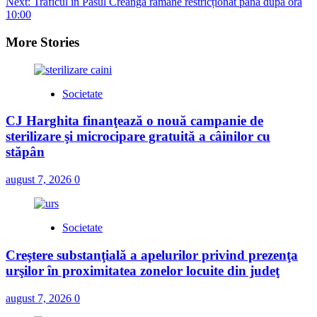
Next:
Traficul în Pasul Creanga rămâne restricționat până după ora
10:00
More Stories
Societate
CJ Harghita finanţează o nouă campanie de
sterilizare şi microcipare gratuită a câinilor cu
stăpân
august 7, 2026
0
Societate
Creştere substanţială a apelurilor privind prezenţa
urşilor în proximitatea zonelor locuite din judeţ
august 7, 2026
0