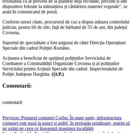
rezonabilă că ar proveni de la plantele deja recoltate, precum și alte
dispozitive folosite la mărunțirea și cântărirea materiei vegetale”, se
arată în comunicatul de presă.
Conform sursei citate, procurorul de caz a dispus măsura controlului
judiciar, pentru 60 de zile, față de bărbatul de 55 de ani, din județul
Covasna,
Suportul de specialitate a fost asigurat de către Direcția Operațiuni
Speciale din cadrul Poliției Române.
Acțiunea a beneficiat de sprijinul polițiștilor Serviciului de
Combatere a Criminalității Organizate Covasna și al polițiștilor
Serviciului pentru Acțiuni Speciale din cadrul Inspectoratului de
Poliție Județean Harghita.
(Șt.P.)
Comentarii:
comentarii
Post
Previous:
Primarul comunei Corbu: În mare parte, infrastructura
comunei este pusă la punct şi astfel, în perioada următoare, putem să
navigation
ne axăm pe ceea ce înseamnă imaginea localităţii