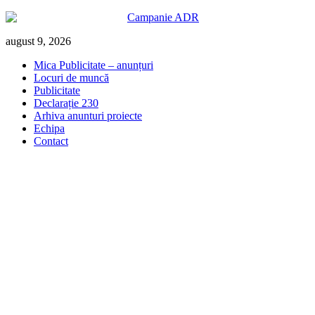
Skip
august 9, 2026
to
Mica Publicitate – anunțuri
content
Locuri de muncă
Publicitate
Declarație 230
Arhiva anunturi proiecte
Echipa
Contact