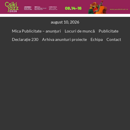
Skip
august 10, 2026
to
Mica Publicitate – anunțuri
Locuri de muncă
Publicitate
content
Declarație 230
Arhiva anunturi proiecte
Echipa
Contact