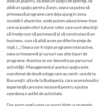
aibă un pupitru, să aibă un spaţiu de şedinţă, să
aibă un spaţiu pentru Zoom, seara va putea să
primească programe care deja ajung în zona
incubării afacerilor, unde putem aduce know-how
care se poate oferi tuturor celor care sunt deschişi
să înveţe cum să pornească şi să construiască un
business, cum să aibă acces pe diferite pieţe de
nişă. (…) Seara vor fi nişte programe interactive,
ceea ce înseamnă şi cursuri sau alte tipuri de
programe. Acestea se vor dezvolta pe parcursul
activităţii. Managementul acestui spaţiu este
coordonat de două colege care au venit: una de la
Bucureşti, alta de la Budapesta, care acumulează o
experienţă care este necesară pentru a putea
coordona o astfel de activitate.
Dar acest spaţiu este un punct dintr-o strategie