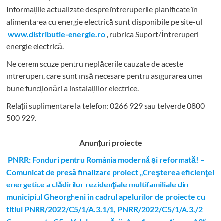
Informațiile actualizate despre întreruperile planificate în
alimentarea cu energie electrică sunt disponibile pe site-ul
www.distributie-energie.ro
, rubrica Suport/Întreruperi
energie electrică.
Ne cerem scuze pentru neplăcerile cauzate de aceste
întreruperi, care sunt însă necesare pentru asigurarea unei
bune funcționări a instalațiilor electrice.
Relații suplimentare la tel
efon: 0266 929 sau telverde 0800
500 929.
Anunțuri proiecte
PNRR: Fonduri pentru România modernă şi reformată! –
Comunicat de presă finalizare proiect „Creşterea eficienţei
energetice a clădirilor rezidenţiale multifamiliale din
municipiul Gheorgheni în cadrul apelurilor de proiecte cu
titlul PNRR/2022/C5/1/A.3.1/1, PNRR/2022/C5/1/A.3./2