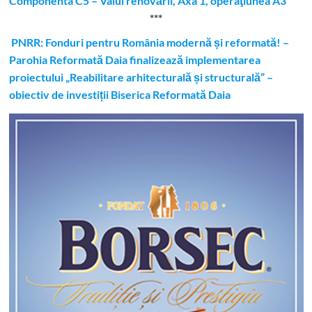
Componenta C5 – Valul renovării, Axa 1, operaţiunea A3”
***
PNRR: Fonduri pentru România modernă și reformată! –
Parohia Reformată Daia finalizează implementarea
proiectului „Reabilitare arhitecturală și structurală” –
obiectiv de investiții Biserica Reformată Daia