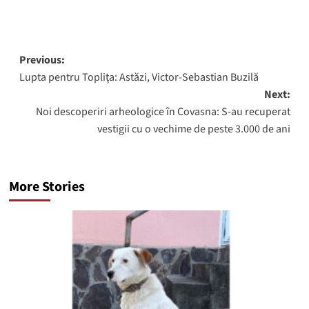
Post
Previous:
Lupta pentru Topliţa: Astăzi, Victor-Sebastian Buzilă
navigation
Next:
Noi descoperiri arheologice în Covasna: S-au recuperat
vestigii cu o vechime de peste 3.000 de ani
More Stories