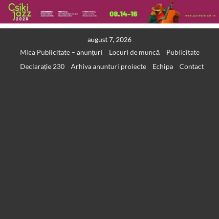
Skip
august 7, 2026
to
Mica Publicitate – anunțuri
Locuri de muncă
Publicitate
content
Declarație 230
Arhiva anunturi proiecte
Echipa
Contact