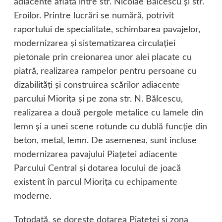
adiacente aflată între str. Nicolae Bălcescu şi str.
Eroilor. Printre lucrări se numără, potrivit
raportului de specialitate, schimbarea pavajelor,
modernizarea şi sistematizarea circulaţiei
pietonale prin creionarea unor alei placate cu
piatră, realizarea rampelor pentru persoane cu
dizabilităţi şi construirea scărilor adiacente
parcului Mioriţa şi pe zona str. N. Bălcescu,
realizarea a două pergole metalice cu lamele din
lemn şi a unei scene rotunde cu dublă funcţie din
beton, metal, lemn. De asemenea, sunt incluse
modernizarea pavajului Piaţetei adiacente
Parcului Central şi dotarea locului de joacă
existent în parcul Mioriţa cu echipamente
moderne.
Totodată, se doreşte dotarea Piaţetei şi zona