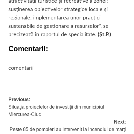
atractivităţii turistice şi recreative a zonei;
susţinerea obiectivelor strategice locale şi
regionale; implementarea unor practici
sustenabile de gestionare a resurselor”, se
precizează în raportul de specialitate.
(Şt.P.)
Comentarii:
comentarii
Post
Previous:
Situaţia proiectelor de investiţii din municipiul
navigation
Miercurea-Ciuc
Next:
Peste 85 de pompieri au intervenit la incendiul de marți