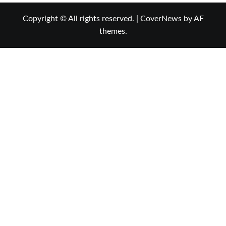
Copyright © All rights reserved.
|
CoverNews
by AF
themes.