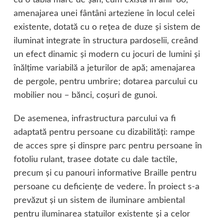
cu o tablă mare de şah, cum exista în anii ’80;
amenajarea unei fântâni arteziene în locul celei
existente, dotată cu o reţea de duze şi sistem de
iluminat integrate în structura pardoselii, creând
un efect dinamic şi modern cu jocuri de lumini şi
înălţime variabilă a jeturilor de apă; amenajarea
de pergole, pentru umbrire; dotarea parcului cu
mobilier nou – bănci, coşuri de gunoi.
De asemenea, infrastructura parcului va fi
adaptată pentru persoane cu dizabilităţi: rampe
de acces spre şi dinspre parc pentru persoane în
fotoliu rulant, trasee dotate cu dale tactile,
precum şi cu panouri informative Braille pentru
persoane cu deficienţe de vedere. În proiect s-a
prevăzut şi un sistem de iluminare ambiental
pentru iluminarea statuilor existente şi a celor