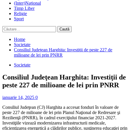
(Inter)Național
Timp Liber
Religie
Sport
Caută
după:
Home
Societate
Consiliul Judeţean Harghita: Investiţii de peste 227 de
milioane de lei prin PNRR
Societate
Consiliul Judeţean Harghita: Investiţii de
peste 227 de milioane de lei prin PNRR
ianuarie 14, 2025
0
Consiliul Judeţean (CJ) Harghita a accesat fonduri în valoare de
peste 227 de milioane de lei prin Planul Naţional de Redresare şi
Rezilienţă (PNRR), în cadrul exerciţiului financiar 2021-2027.
Investiţiile vizează modernizarea infrastructurii medicale,
eficientizarea energetică a clădirilor publice, susţinerea educaţiei prin