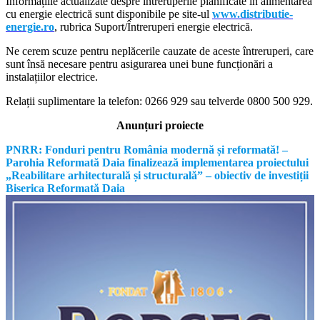
Informațiile actualizate despre întreruperile planificate în alimentarea
cu energie electrică sunt disponibile pe site-ul
www.distributie-
energie.ro
, rubrica Suport/Întreruperi energie electrică.
Ne cerem scuze pentru neplăcerile cauzate de aceste întreruperi, care
sunt însă necesare pentru asigurarea unei bune funcționări a
instalațiilor electrice.
Relații suplimentare la tel
efon: 0266 929 sau telverde 0800 500 929.
Anunțuri proiecte
PNRR: Fonduri pentru România modernă și reformată! –
Parohia Reformată Daia finalizează implementarea proiectului
„Reabilitare arhitecturală și structurală” – obiectiv de investiții
Biserica Reformată Daia