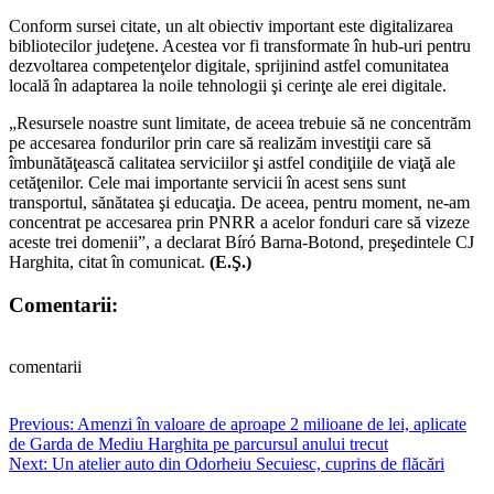
Conform sursei citate, un alt obiectiv important este digitalizarea
bibliotecilor judeţene. Acestea vor fi transformate în hub-uri pentru
dezvoltarea competenţelor digitale, sprijinind astfel comunitatea
locală în adaptarea la noile tehnologii şi cerinţe ale erei digitale.
„Resursele noastre sunt limitate, de aceea trebuie să ne concentrăm
pe accesarea fondurilor prin care să realizăm investiţii care să
îmbunătăţească calitatea serviciilor şi astfel condiţiile de viaţă ale
cetăţenilor. Cele mai importante servicii în acest sens sunt
transportul, sănătatea şi educaţia. De aceea, pentru moment, ne-am
concentrat pe accesarea prin PNRR a acelor fonduri care să vizeze
aceste trei domenii”, a declarat Bíró Barna-Botond, preşedintele CJ
Harghita, citat în comunicat.
(E.Ş.)
Comentarii:
comentarii
Post
Previous:
Amenzi în valoare de aproape 2 milioane de lei, aplicate
de Garda de Mediu Harghita pe parcursul anului trecut
navigation
Next:
Un atelier auto din Odorheiu Secuiesc, cuprins de flăcări