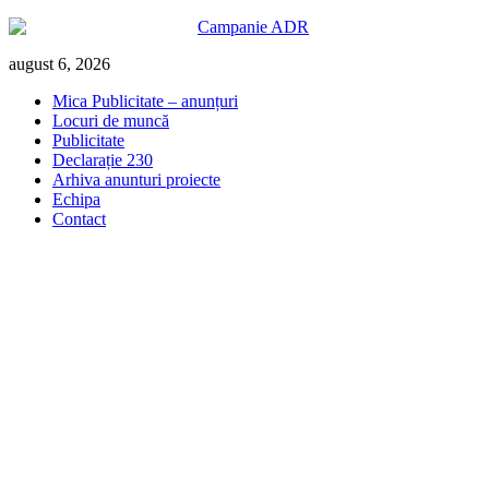
Skip
august 6, 2026
to
Mica Publicitate – anunțuri
content
Locuri de muncă
Publicitate
Declarație 230
Arhiva anunturi proiecte
Echipa
Contact