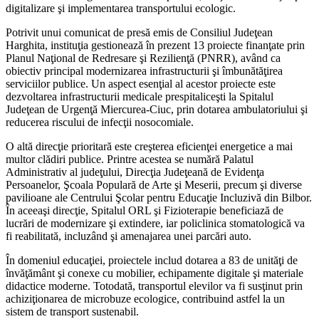
digitalizare şi implementarea transportului ecologic.
Potrivit unui comunicat de presă emis de Consiliul Judeţean
Harghita, instituţia gestionează în prezent 13 proiecte finanţate prin
Planul Naţional de Redresare şi Rezilienţă (PNRR), având ca
obiectiv principal modernizarea infrastructurii şi îmbunătăţirea
serviciilor publice. Un aspect esenţial al acestor proiecte este
dezvoltarea infrastructurii medicale prespitaliceşti la Spitalul
Judeţean de Urgenţă Miercurea-Ciuc, prin dotarea ambulatoriului şi
reducerea riscului de infecţii nosocomiale.
O altă direcţie prioritară este creşterea eficienţei energetice a mai
multor clădiri publice. Printre acestea se numără Palatul
Administrativ al judeţului, Direcţia Judeţeană de Evidenţa
Persoanelor, Şcoala Populară de Arte şi Meserii, precum şi diverse
pavilioane ale Centrului Şcolar pentru Educaţie Incluzivă din Bilbor.
În aceeaşi direcţie, Spitalul ORL şi Fizioterapie beneficiază de
lucrări de modernizare şi extindere, iar policlinica stomatologică va
fi reabilitată, incluzând şi amenajarea unei parcări auto.
În domeniul educaţiei, proiectele includ dotarea a 83 de unităţi de
învăţământ şi conexe cu mobilier, echipamente digitale şi materiale
didactice moderne. Totodată, transportul elevilor va fi susţinut prin
achiziţionarea de microbuze ecologice, contribuind astfel la un
sistem de transport sustenabil.