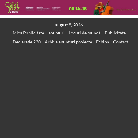
Skip
august 8, 2026
to
Mica Publicitate – anunțuri
Locuri de muncă
Publicitate
content
Declarație 230
Arhiva anunturi proiecte
Echipa
Contact