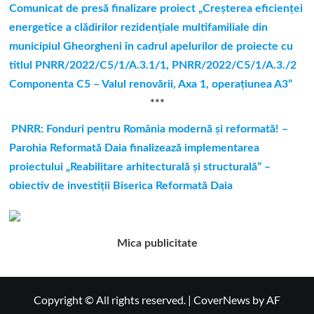
Comunicat de presă finalizare proiect „Creşterea eficienţei
energetice a clădirilor rezidenţiale multifamiliale din
municipiul Gheorgheni în cadrul apelurilor de proiecte cu
titlul PNRR/2022/C5/1/A.3.1/1, PNRR/2022/C5/1/A.3./2
Componenta C5 – Valul renovării, Axa 1, operaţiunea A3”
***
PNRR: Fonduri pentru România modernă și reformată! –
Parohia Reformată Daia finalizează implementarea
proiectului „Reabilitare arhitecturală și structurală” –
obiectiv de investiții Biserica Reformată Daia
Mica publicitate
Copyright © All rights reserved.
|
CoverNews
by AF