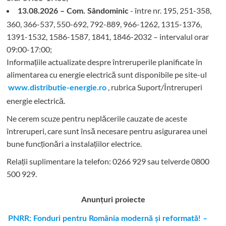
- între nr. 195, 251-358,
13.08.2026 – Com. Sândominic
360, 366-537, 550-692, 792-889, 966-1262, 1315-1376,
1391-1532, 1586-1587, 1841, 1846-2032 – intervalul orar
09:00-17:00;
Informațiile actualizate despre întreruperile planificate în
alimentarea cu energie electrică sunt disponibile pe site-ul
, rubrica Suport/Întreruperi
www.distributie-energie.ro
energie electrică.
Ne cerem scuze pentru neplăcerile cauzate de aceste
întreruperi, care sunt însă necesare pentru asigurarea unei
bune funcționări a instalațiilor electrice.
Relații suplimentare la tel
efon: 0266 929 sau telverde 0800
500 929.
Anunțuri proiecte
PNRR: Fonduri pentru România modernă şi reformată! –