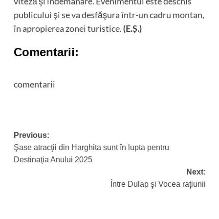
viteză şi îndemânare. Evenimentul este deschis
publicului şi se va desfăşura într-un cadru montan,
în apropierea zonei turistice.
(E.Ş.)
Comentarii:
comentarii
Post
Previous:
Şase atracţii din Harghita sunt în lupta pentru
navigation
Destinaţia Anului 2025
Next:
Între Dulap şi Vocea raţiunii