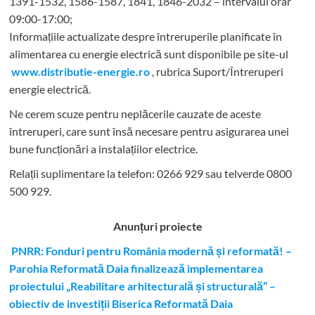
1391-1532, 1586-1587, 1841, 1846-2032 – intervalul orar
09:00-17:00;
Informațiile actualizate despre întreruperile planificate în
alimentarea cu energie electrică sunt disponibile pe site-ul
www.distributie-energie.ro
, rubrica Suport/Întreruperi
energie electrică.
Ne cerem scuze pentru neplăcerile cauzate de aceste
întreruperi, care sunt însă necesare pentru asigurarea unei
bune funcționări a instalațiilor electrice.
Relații suplimentare la tel
efon: 0266 929 sau telverde 0800
500 929.
Anunțuri proiecte
PNRR: Fonduri pentru România modernă și reformată! –
Parohia Reformată Daia finalizează implementarea
proiectului „Reabilitare arhitecturală și structurală” –
obiectiv de investiții Biserica Reformată Daia