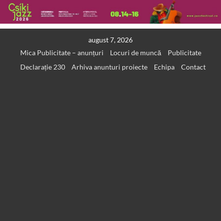
Skip
august 7, 2026
to
Mica Publicitate – anunțuri
Locuri de muncă
Publicitate
content
Declarație 230
Arhiva anunturi proiecte
Echipa
Contact