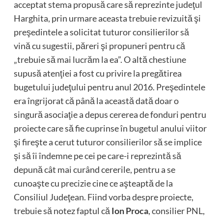
acceptat stema propusă care să reprezinte judeţul
Harghita, prin urmare aceasta trebuie revizuită şi
preşedintele a solicitat tuturor consilierilor să
vină cu sugestii, păreri şi propuneri pentru că
„trebuie să mai lucrăm la ea”. O altă chestiune
supusă atenţiei a fost cu privire la pregătirea
bugetului judeţului pentru anul 2016. Preşedintele
era îngrijorat că până la această dată doar o
singură asociaţie a depus cererea de fonduri pentru
proiecte care să fie cuprinse în bugetul anului viitor
şi fireşte a cerut tuturor consilierilor să se implice
şi să îi îndemne pe cei pe care-i reprezintă să
depună cât mai curând cererile, pentru a se
cunoaşte cu precizie cine ce aşteaptă de la
Consiliul Judeţean. Fiind vorba despre proiecte,
trebuie să notez faptul că
Ion Proca
, consilier PNL,