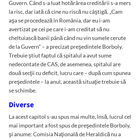
Guvern. Când s-a luat hotărârea creditării s-a mers
la risc, dar iată că cine nu riscă nu câştigă. „Cam
aşa se procedează în România, dar eu i-am
avertizat pe cei pe care i-am creditat să nu
cheltuiască banii până când nu vin sumele cerute
de la Guvern” – a precizat preşedintele Borboly.
Trebuie ştiut faptul că spitalul a avut sume
nedecontate de CAS, de asemenea, spitalul are
două secţii cu deficit, lucru care – după cum spunea
preşedintele – la anul, această situaţie trebuie să
se schimbe.
Diverse
La acest capitol s-au spus mai multe, însă, lucrul cel
mai important a fost spus de preşedintele Borboly,
şi anume: Comisia Naţională de Heraldică nu a