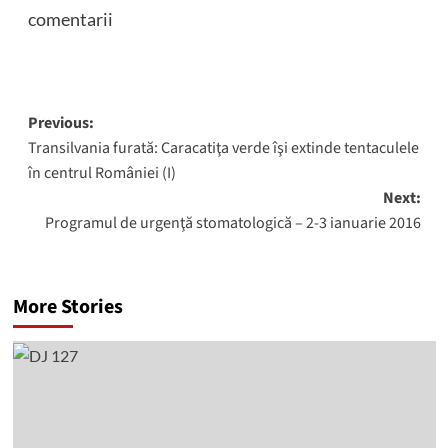
comentarii
Post
Previous:
Transilvania furată: Caracatiţa verde îşi extinde tentaculele
navigation
în centrul României (I)
Next:
Programul de urgenţă stomatologică – 2-3 ianuarie 2016
More Stories