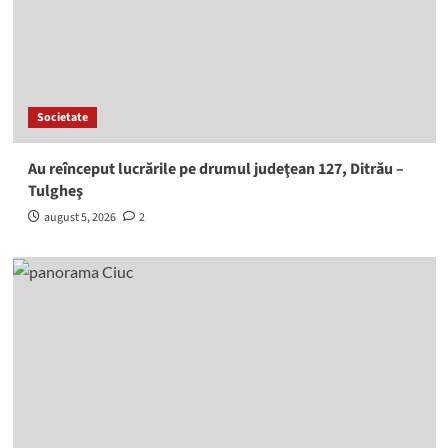
Societate
Au reînceput lucrările pe drumul judeţean 127, Ditrău –
Tulgheş
august 5, 2026
2