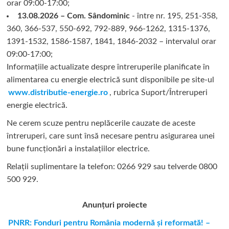
orar 09:00-17:00;
13.08.2026 – Com. Sândominic
- între nr. 195, 251-358,
360, 366-537, 550-692, 792-889, 966-1262, 1315-1376,
1391-1532, 1586-1587, 1841, 1846-2032 – intervalul orar
09:00-17:00;
Informațiile actualizate despre întreruperile planificate în
alimentarea cu energie electrică sunt disponibile pe site-ul
www.distributie-energie.ro
, rubrica Suport/Întreruperi
energie electrică.
Ne cerem scuze pentru neplăcerile cauzate de aceste
întreruperi, care sunt însă necesare pentru asigurarea unei
bune funcționări a instalațiilor electrice.
Relații suplimentare la tel
efon: 0266 929 sau telverde 0800
500 929.
Anunțuri proiecte
PNRR: Fonduri pentru România modernă şi reformată! –