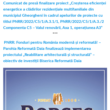
Comunicat de presă finalizare proiect „Creşterea eficienţei
energetice a clădirilor rezidenţiale multifamiliale din
municipiul Gheorgheni în cadrul apelurilor de proiecte cu
titlul PNRR/2022/C5/1/A.3.1/1, PNRR/2022/C5/1/A.3./2
Componenta C5 – Valul renovării, Axa 1, operaţiunea A3”
***
PNRR: Fonduri pentru România modernă și reformată! –
Parohia Reformată Daia finalizează implementarea
proiectului „Reabilitare arhitecturală și structurală” –
obiectiv de investiții Biserica Reformată Daia