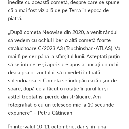
inedite cu această cometă, despre care se spune
că a mai fost vizibilă de pe Terra în epoca de
piatră.
„După cometa Neowise din 2020, a venit rândul
să vedem cu ochiul liber o altă cometă foarte
strălucitoare C/2023 A3 (Tsuchinshan-ATLAS). Va
mai fi pe cer până la sfârşitul lunii. Aşteptaţi puţin
să se întunece şi apoi spre apus aruncaţi un ochi
deasupra orizontului, să o vedeţi în toată
splendoarea ei Cometa se îndepărtează uşor de
soare, după ce a făcut o rotaţie în jurul lui şi
astfel treptat îşi pierde din strălucire. Am
fotografiat-o cu un telescop mic la 10 secunde
expunere” – Petru Cătinean
În intervalul 10-11 octombrie, dar şi în luna