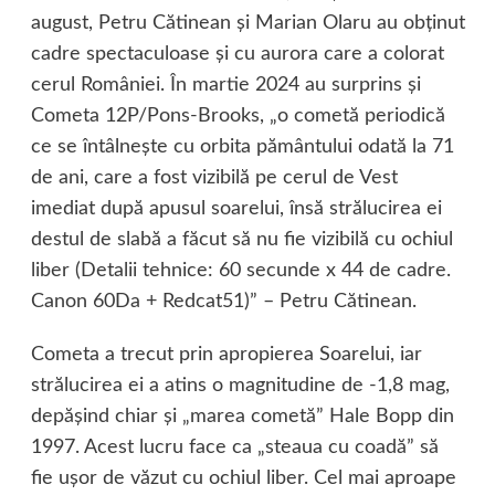
august, Petru Cătinean şi Marian Olaru au obţinut
cadre spectaculoase şi cu aurora care a colorat
cerul României. În martie 2024 au surprins şi
Cometa 12P/Pons-Brooks, „o cometă periodică
ce se întâlneşte cu orbita pământului odată la 71
de ani, care a fost vizibilă pe cerul de Vest
imediat după apusul soarelui, însă strălucirea ei
destul de slabă a făcut să nu fie vizibilă cu ochiul
liber (Detalii tehnice: 60 secunde x 44 de cadre.
Canon 60Da + Redcat51)” – Petru Cătinean.
Cometa a trecut prin apropierea Soarelui, iar
strălucirea ei a atins o magnitudine de -1,8 mag,
depăşind chiar şi „marea cometă” Hale Bopp din
1997. Acest lucru face ca „steaua cu coadă” să
fie uşor de văzut cu ochiul liber. Cel mai aproape