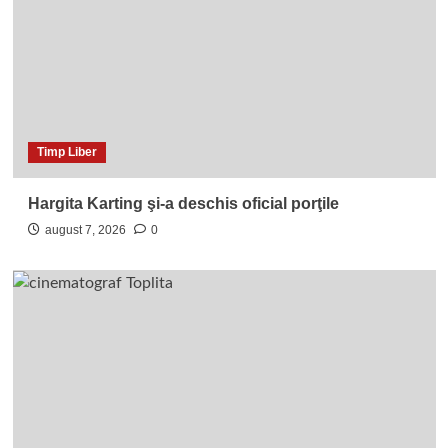
Timp Liber
Hargita Karting şi-a deschis oficial porţile
august 7, 2026
0