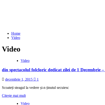
Home
Video
Video
Video
din spectacolul folcloric dedicat zilei de 1 Decembrie
decembrie 1, 2015
1
Scoateți steagul la vedere și-n ținutul secuiesc
Read
Citește mai mult
more
Video
about