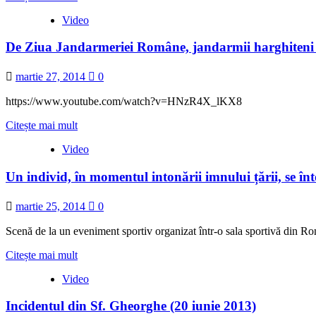
more
Video
about
Distrugere
De Ziua Jandarmeriei Române, jandarmii harghiteni au
a
muniţiei
neexplodate
martie 27, 2014
0
găsite
pe
https://www.youtube.com/watch?v=HNzR4X_lKX8
raza
judeţului
Read
Citește mai mult
more
Video
about
De
Un individ, în momentul intonării imnului țării, se în
Ziua
Jandarmeriei
Române,
martie 25, 2014
0
jandarmii
harghiteni
Scenă de la un eveniment sportiv organizat într-o sala sportivă din Ro
au
oferit
Read
Citește mai mult
un
more
(foarte)
Video
about
scurt
Un
execițiu
Incidentul din Sf. Gheorghe (20 iunie 2013)
individ,
demonstrativ