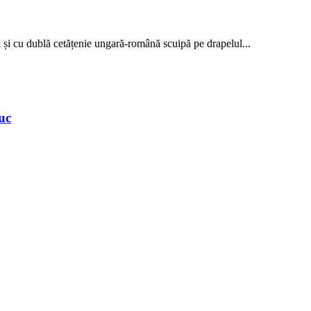
 și cu dublă cetățenie ungară-română scuipă pe drapelul...
uc