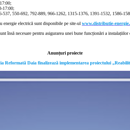
-17:00;
00-17:00;
366-537, 550-692, 792-889, 966-1262, 1315-1376, 1391-1532, 1586-1587
cu energie electrică sunt disponibile pe site-ul
www.distributie-energie
nt însă necesare pentru asigurarea unei bune funcționări a instalațiilor e
Anunțuri proiecte
formată Daia finalizează implementarea proiectului „Reabilitare a