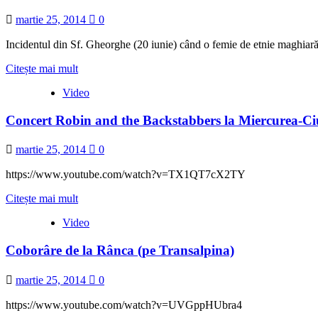
în
momentul
martie 25, 2014
0
intonării
imnului
Incidentul din Sf. Gheorghe (20 iunie) când o femie de etnie maghiară
țării,
se
Read
Citește mai mult
întoarce
more
cu
Video
about
spatele
Incidentul
și
Concert Robin and the Backstabbers la Miercurea-Ci
din
arată
Sf.
semne
Gheorghe
martie 25, 2014
0
obscene
(20
iunie
https://www.youtube.com/watch?v=TX1QT7cX2TY
2013)
Read
Citește mai mult
more
Video
about
Concert
Coborâre de la Rânca (pe Transalpina)
Robin
and
the
martie 25, 2014
0
Backstabbers
la
https://www.youtube.com/watch?v=UVGppHUbra4
Miercurea-