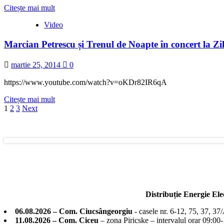
Ciuc
Read
Citește mai mult
more
Video
about
Coborâre
Marcian Petrescu și Trenul de Noapte în concert la Zi
de
la
Rânca
martie 25, 2014
0
(pe
Transalpina)
https://www.youtube.com/watch?v=oKDr82IR6qA
Read
Citește mai mult
Paginație
more
1
2
3
Next
about
articole
Marcian
Petrescu
și
Trenul
de
Noapte
în
concert
Distribuție Energie El
la
Zilele
06.08.2026 – Com. Ciucsângeorgiu
- casele nr. 6-12, 75, 37, 37
orașului
11.08.2026 – Com. Ciceu
– zona Piricske – intervalul orar 09:00