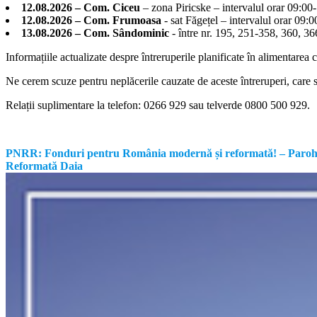
Miercurea
12.08.2026 – Com. Ciceu
– zona Piricske – intervalul orar 09:00
Ciuc
12.08.2026 – Com. Frumoasa
- sat Făgețel – intervalul orar 09:
13.08.2026 – Com. Sândominic
- între nr. 195, 251-358, 360, 
Informațiile actualizate despre întreruperile planificate în alimentarea 
Ne cerem scuze pentru neplăcerile cauzate de aceste întreruperi, care su
Relații suplimentare la tel
efon: 0266 929 sau telverde 0800 500 929.
PNRR: Fonduri pentru România modernă și reformată! – Parohia Re
Reformată Daia