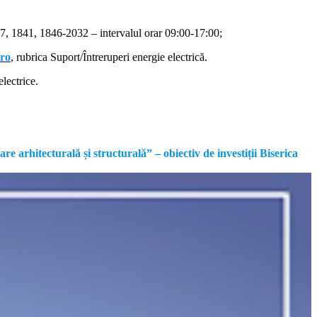
, 1841, 1846-2032 – intervalul orar 09:00-17:00;
.ro
, rubrica Suport/Întreruperi energie electrică.
lectrice.
rhitecturală și structurală” – obiectiv de investiții Biserica