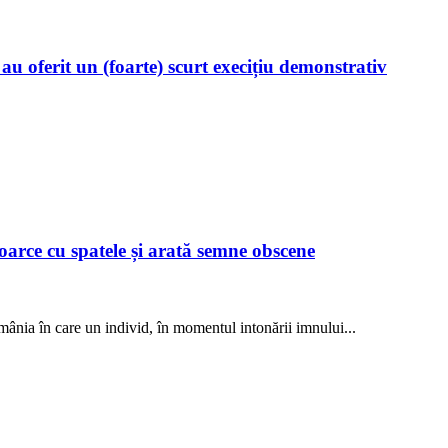
 oferit un (foarte) scurt execițiu demonstrativ
toarce cu spatele și arată semne obscene
mânia în care un individ, în momentul intonării imnului...