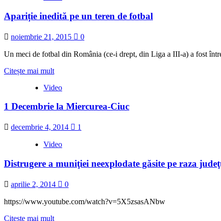
din
Apariție inedită pe un teren de fotbal
spectacolul
folcloric
dedicat
noiembrie 21, 2015
0
zilei
de
Un meci de fotbal din România (ce-i drept, din Liga a III-a) a fost între
1
Decembrie
Read
Citește mai mult
–
more
Miercurea-
Video
about
Ciuc,
Apariție
2015
1 Decembrie la Miercurea-Ciuc
inedită
pe
un
decembrie 4, 2014
1
teren
de
Video
fotbal
Distrugere a muniţiei neexplodate găsite pe raza judeţ
aprilie 2, 2014
0
https://www.youtube.com/watch?v=5X5zsasANbw
Read
Citește mai mult