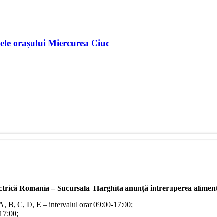
lele orașului Miercurea Ciuc
ectrică Romania – Sucursala Harghita
anunță întreruperea alimentă
/A, B, C, D, E – intervalul orar 09:00-17:00;
-17:00;