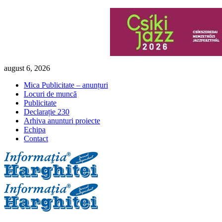
Skip
august 6, 2026
to
Mica Publicitate – anunțuri
content
Locuri de muncă
Publicitate
Declarație 230
Arhiva anunturi proiecte
Echipa
Contact
Primary
Menu