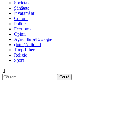
Societate
Sănătate
Învățământ
Cultură
Politic
Economic
Opinii
Agricultură/Ecologie
(Inter)Național
Timp Liber
Religie
Sport
Caută
după: