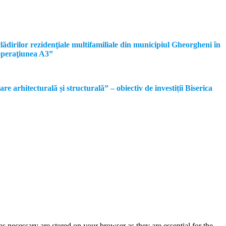
dirilor rezidenţiale multifamiliale din municipiul Gheorgheni în
operaţiunea A3”
rhitecturală și structurală” – obiectiv de investiții Biserica
s necessary are stored on your browser as they are essential for the