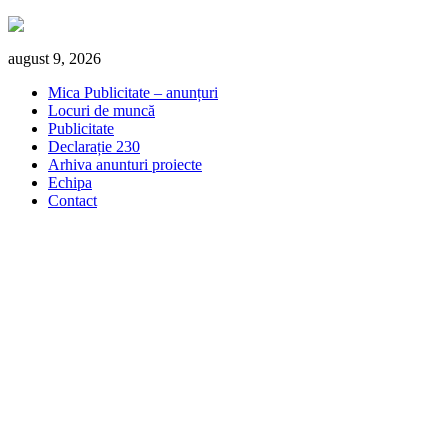
Skip
august 9, 2026
to
Mica Publicitate – anunțuri
content
Locuri de muncă
Publicitate
Declarație 230
Arhiva anunturi proiecte
Echipa
Contact