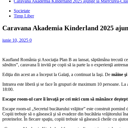
Caravana Akademia Kinderland 2025 ajunge la Miercurea-Ciu
Societate
Timp Liber
Caravana Akademia Kinderland 2025 ajun
iunie 10, 2025
0
Kaufland România şi Asociaţia Plan B au lansat, săptămâna trecută ce
sănătos
”, caravana îi invită pe copii să ia parte la o experienţă antren
Ediţia din acest an a început la Galaţi, a continuat la Iaşi. De
mâine şi
Intrarea este liberă şi se face în grupuri de maximum 10 persoane. La a
18:00.
Escape room-ul care îi învaţă pe cei mici cum să mănânce deştept
Escape room-ul „Secretul bucătarului vrăjitor” este construit pornind de
Copiii trebuie să o găsească şi să evadeze din bucătăria vrăjitorului îna
proteinelor. În fiecare spaţiu, copiii trebuie să găsească cheile cu ajutor