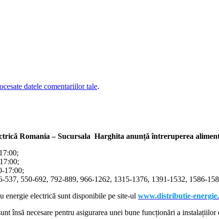
cesate datele comentariilor tale
.
ectrică Romania – Sucursala Harghita
anunță întreruperea alimentă
-17:00;
-17:00;
00-17:00;
366-537, 550-692, 792-889, 966-1262, 1315-1376, 1391-1532, 1586-1587
cu energie electrică sunt disponibile pe site-ul
www.distributie-energie
nt însă necesare pentru asigurarea unei bune funcționări a instalațiilor e