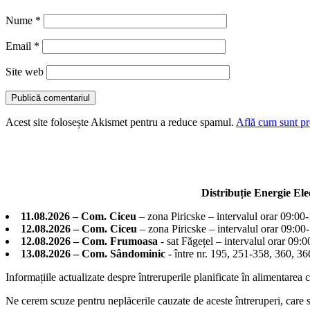
Nume
*
Email
*
Site web
Acest site folosește Akismet pentru a reduce spamul.
Află cum sunt pro
Distribuție Energie El
11.08.2026 – Com. Ciceu
– zona Piricske – intervalul orar 09:00
12.08.2026 – Com. Ciceu
– zona Piricske – intervalul orar 09:00
12.08.2026 – Com. Frumoasa
- sat Făgețel – intervalul orar 09:
13.08.2026 – Com. Sândominic
- între nr. 195, 251-358, 360, 
Informațiile actualizate despre întreruperile planificate în alimentarea 
Ne cerem scuze pentru neplăcerile cauzate de aceste întreruperi, care su