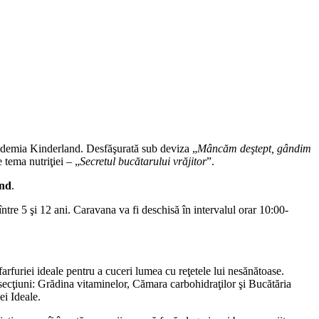
kademia Kinderland. Desfăşurată sub deviza „
Mâncăm deştept, gândim
 tema nutriţiei – „
Secretul bucătarului vrăjitor
”.
and
.
ntre 5 şi 12 ani. Caravana va fi deschisă în intervalul orar 10:00-
farfuriei ideale pentru a cuceri lumea cu reţetele lui nesănătoase.
 3 secţiuni: Grădina vitaminelor, Cămara carbohidraţilor şi Bucătăria
ei Ideale.