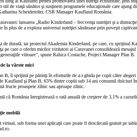
ng al Kaufland pentru promovarea unei nutriţii echilibrate, prin iniţiat
un stil de viaţă sănătos şi susţinem programele educaţionale care ajung 
ară Katharina Scheidereiter, CSR Manager Kaufland România.
 Caravanei: lansarea „Radio Kinderland – frecvenţa nutriţiei şi a distra
te în plus de a explora universul nutriţiei sănătoase prin poveşti captivan
i de durată, iar proiectul Akademia Kinderland, pe care, cu sprijinul Ka
nţa pe care o oferim micilor vizitatori ai Caravanei consolidează mesajul 
ntru generaţiile viitoare”, spune Raluca Costache, Project Manager Plan B.
 de la vârste mici
B, îi sprijină pe părinţi în eforturile de a-i ghida pe copii către alege
t de Kaufland şi Plan B, 65% dintre copiii sub 14 ani consumă dulciuri î
ă fructe proaspete zilnic sau aproape zilnic.
arată că România înregistrează o rată anuală de creştere de 3,1% a cazur
ie mobilă
 virtual, sub forma unei aplicaţii care poate fi descărcată gratuit pe t
nd.ro.