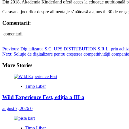
Din 2018, Akademia Kinderland oferă acces la educaţie nutriţională pen
Caravana jocurilor despre alimentaţie sănătoasă a ajuns în 30 de oraşe,
Comentarii:
comentarii
Post
Previous:
Digitalizarea S.C. UPS DISTRIBUTION S.R.L. prin achiziț
Next:
Soluție de digitalizare pentru creșterea competitivităț
navigation
More Stories
Timp Liber
Wild Experience Fest, ediţia a III-a
august 7, 2026
0
Timp Liber