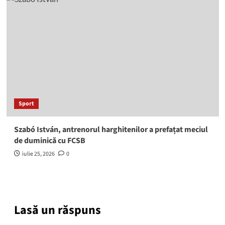
Sport
Szabó István, antrenorul harghitenilor a prefațat meciul
de duminică cu FCSB
iulie 25, 2026
0
Lasă un răspuns