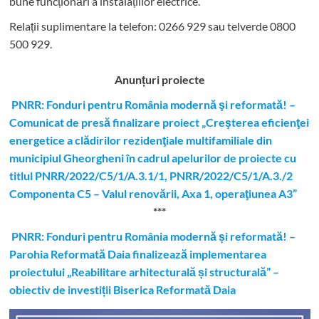
bune funcționări a instalațiilor electrice.
Relații suplimentare la tel
efon: 0266 929 sau telverde 0800
500 929.
Anunțuri proiecte
PNRR: Fonduri pentru România modernă şi reformată! –
Comunicat de presă finalizare proiect „Creşterea eficienţei
energetice a clădirilor rezidenţiale multifamiliale din
municipiul Gheorgheni în cadrul apelurilor de proiecte cu
titlul PNRR/2022/C5/1/A.3.1/1, PNRR/2022/C5/1/A.3./2
Componenta C5 – Valul renovării, Axa 1, operaţiunea A3”
***
PNRR: Fonduri pentru România modernă și reformată! –
Parohia Reformată Daia finalizează implementarea
proiectului „Reabilitare arhitecturală și structurală” –
obiectiv de investiții Biserica Reformată Daia