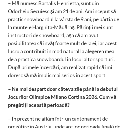
– Mă numesc Bartalis Henrietta, sunt din
Odorheiu Secuiesc şi am 21 de ani. Am început să
practic snowboardul la vârsta de 9 ani, pe pârtia de
la muntele Harghita-Mădăraş. Părinţii mei sunt
instructori de snowboard, aşa că am avut
posibilitatea să învăţ foarte mult de la ei, iar acest
lucru a contribuit în mod natural la alegerea mea
de a practica snowboardul în locul altor sporturi.
După primele încercări, am realizat rapid că îmi
doresc să mă implic mai serios în acest sport.
– Ne mai despart doar câteva zile până la debutul
Jocurilor Olimpice Milano Cortina 2026. Cum vă
pregătiţi această perioadă?
– În prezent ne aflăm într-un cantonament de
pregătire în Austria, unde are loc perioada finală de