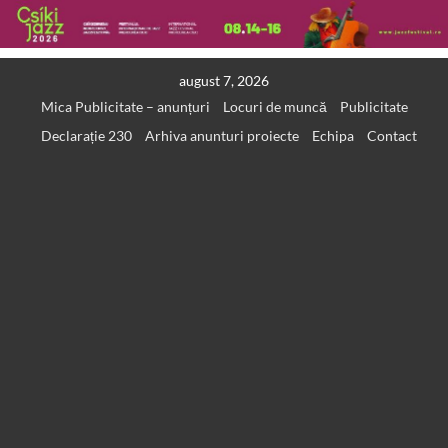
Skip
august 7, 2026
to
Mica Publicitate – anunțuri
Locuri de muncă
Publicitate
content
Declarație 230
Arhiva anunturi proiecte
Echipa
Contact