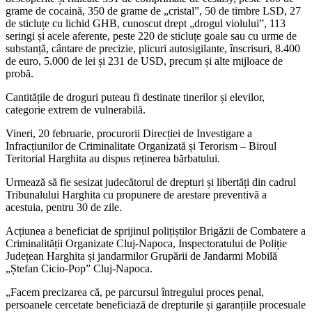
grame de cocaină, 350 de grame de „cristal”, 50 de timbre LSD, 27
de sticluțe cu lichid GHB, cunoscut drept „drogul violului”, 113
seringi și acele aferente, peste 220 de sticluțe goale sau cu urme de
substanță, cântare de precizie, plicuri autosigilante, înscrisuri, 8.400
de euro, 5.000 de lei și 231 de USD, precum și alte mijloace de
probă.
Cantitățile de droguri puteau fi destinate tinerilor și elevilor,
categorie extrem de vulnerabilă.
Vineri, 20 februarie, procurorii Direcției de Investigare a
Infracțiunilor de Criminalitate Organizată și Terorism – Biroul
Teritorial Harghita au dispus reținerea bărbatului.
Urmează să fie sesizat judecătorul de drepturi și libertăți din cadrul
Tribunalului Harghita cu propunere de arestare preventivă a
acestuia, pentru 30 de zile.
Acțiunea a beneficiat de sprijinul polițiștilor Brigăzii de Combatere a
Criminalității Organizate Cluj-Napoca, Inspectoratului de Poliție
Județean Harghita și jandarmilor Grupării de Jandarmi Mobilă
„Ștefan Cicio-Pop” Cluj-Napoca.
„Facem precizarea că, pe parcursul întregului proces penal,
persoanele cercetate beneficiază de drepturile și garanțiile procesuale