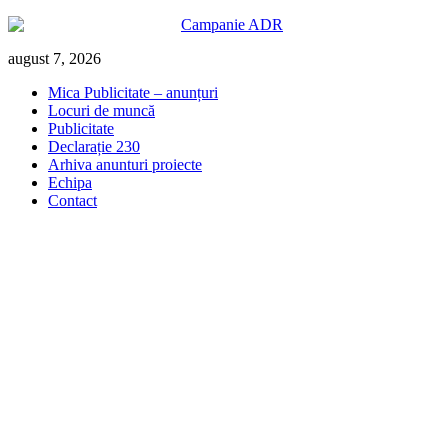
Skip
august 7, 2026
to
Mica Publicitate – anunțuri
content
Locuri de muncă
Publicitate
Declarație 230
Arhiva anunturi proiecte
Echipa
Contact