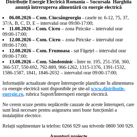
Distribuție Energie Electrică Romania – Sucursala Harghita
anunță întreruperea alimentării cu energie electrică
06.08.2026 – Com. Ciucsângeorgiu
- casele nr. 6-12, 75, 37,
37/A, B, C, D, E – intervalul orar 09:00-17:00;
11.08.2026 – Com. Ciceu
– zona Piricske – intervalul orar
09:00-17:00;
12.08.2026 – Com. Ciceu
– zona Piricske – intervalul orar
09:00-17:00;
12.08.2026 – Com. Frumoasa
- sat Făgețel – intervalul orar
09:00-17:00;
13.08.2026 – Com. Sândominic
- între nr. 195, 251-358, 360,
366-537, 550-692, 792-889, 966-1262, 1315-1376, 1391-1532,
1586-1587, 1841, 1846-2032 – intervalul orar 09:00-17:00;
Informațiile actualizate despre întreruperile planificate în alimentarea
cu energie electrică sunt disponibile pe site-ul
www.distributie-
energie.ro
, rubrica Suport/Întreruperi energie electrică.
Ne cerem scuze pentru neplăcerile cauzate de aceste întreruperi, care
sunt însă necesare pentru asigurarea unei bune funcționări a
instalațiilor electrice.
Relații suplimentare la tel
efon: 0266 929 sau telverde 0800 500 929.
Anunțuri proiecte