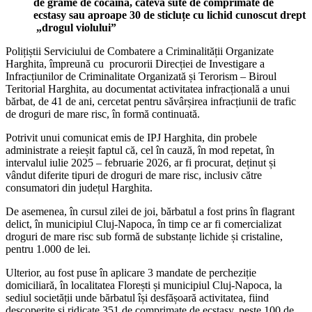
de grame de cocaină, câteva sute de comprimate de
ecstasy sau aproape 30 de sticluțe cu lichid cunoscut drept
„drogul violului”
Polițiștii Serviciului de Combatere a Criminalității Organizate
Harghita, împreună cu procurorii Direcției de Investigare a
Infracțiunilor de Criminalitate Organizată și Terorism – Biroul
Teritorial Harghita, au documentat activitatea infracțională a unui
bărbat, de 41 de ani, cercetat pentru săvârșirea infracțiunii de trafic
de droguri de mare risc, în formă continuată.
Potrivit unui comunicat emis de IPJ Harghita, din probele
administrate a reieșit faptul că, cel în cauză, în mod repetat, în
intervalul iulie 2025 – februarie 2026, ar fi procurat, deținut și
vândut diferite tipuri de droguri de mare risc, inclusiv către
consumatori din județul Harghita.
De asemenea, în cursul zilei de joi, bărbatul a fost prins în flagrant
delict, în municipiul Cluj-Napoca, în timp ce ar fi comercializat
droguri de mare risc sub formă de substanțe lichide și cristaline,
pentru 1.000 de lei.
Ulterior, au fost puse în aplicare 3 mandate de percheziție
domiciliară, în localitatea Florești și municipiul Cluj-Napoca, la
sediul societății unde bărbatul își desfășoară activitatea, fiind
descoperite și ridicate 351 de comprimate de ecstasy, peste 100 de