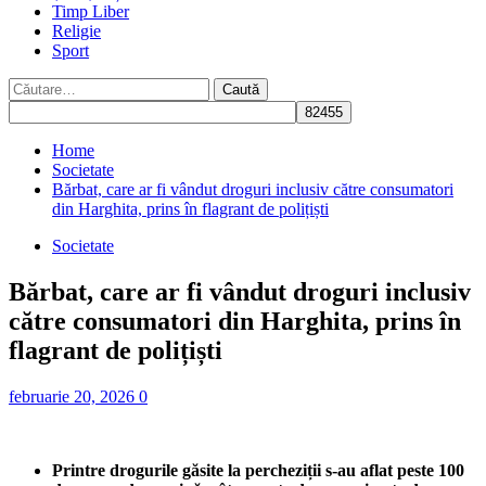
Timp Liber
Religie
Sport
Caută
după:
Home
Societate
Bărbat, care ar fi vândut droguri inclusiv către consumatori
din Harghita, prins în flagrant de polițiști
Societate
Bărbat, care ar fi vândut droguri inclusiv
către consumatori din Harghita, prins în
flagrant de polițiști
februarie 20, 2026
0
Printre drogurile găsite la percheziții s-au aflat peste 100