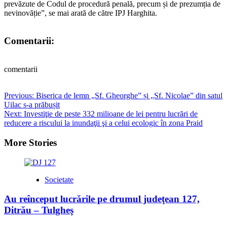
prevăzute de Codul de procedură penală, precum și de prezumția de
nevinovăție”, se mai arată de către IPJ Harghita.
Comentarii:
comentarii
Post
Previous:
Biserica de lemn „Sf. Gheorghe” și „Sf. Nicolae” din satul
Uilac s-a prăbușit
navigation
Next:
Investiţie de peste 332 milioane de lei pentru lucrări de
reducere a riscului la inundaţii şi a celui ecologic în zona Praid
More Stories
Societate
Au reînceput lucrările pe drumul judeţean 127,
Ditrău – Tulgheş