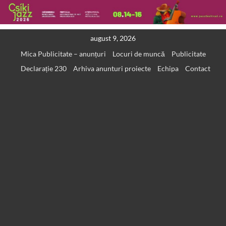
Skip
august 9, 2026
to
Mica Publicitate – anunțuri
Locuri de muncă
Publicitate
content
Declarație 230
Arhiva anunturi proiecte
Echipa
Contact