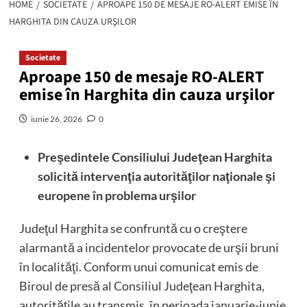
HOME
SOCIETATE
APROAPE 150 DE MESAJE RO-ALERT EMISE ÎN
HARGHITA DIN CAUZA URŞILOR
Societate
Aproape 150 de mesaje RO-ALERT
emise în Harghita din cauza urşilor
iunie 26, 2026
0
Preşedintele Consiliului Judeţean Harghita
solicită intervenţia autorităţilor naţionale şi
europene în problema urşilor
Judeţul Harghita se confruntă cu o creştere
alarmantă a incidentelor provocate de urşii bruni
în localităţi. Conform unui comunicat emis de
Biroul de presă al Consiliul Judeţean Harghita,
autorităţile au transmis, în perioada ianuarie-iunie,