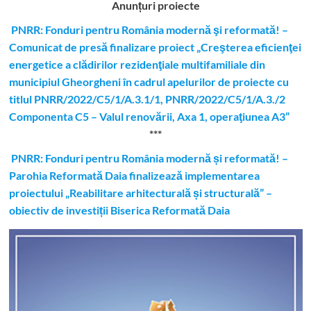
Anunțuri proiecte
PNRR: Fonduri pentru România modernă şi reformată! –
Comunicat de presă finalizare proiect „Creşterea eficienţei
energetice a clădirilor rezidenţiale multifamiliale din
municipiul Gheorgheni în cadrul apelurilor de proiecte cu
titlul PNRR/2022/C5/1/A.3.1/1, PNRR/2022/C5/1/A.3./2
Componenta C5 – Valul renovării, Axa 1, operaţiunea A3”
***
PNRR: Fonduri pentru România modernă și reformată! –
Parohia Reformată Daia finalizează implementarea
proiectului „Reabilitare arhitecturală și structurală” –
obiectiv de investiții Biserica Reformată Daia