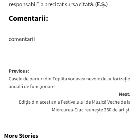
responsabil”, a precizat sursa citată.
(E.Ş.)
Comentarii:
comentarii
Post
Previous:
Casele de pariuri din Topliţa vor avea nevoie de autorizaţie
navigation
anuală de funcţionare
Next:
Ediţia din acest an a Festivalului de Muzică Veche de la
Miercurea-Ciuc reuneşte 260 de artişti
More Stories