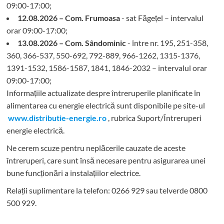
09:00-17:00;
12.08.2026 – Com. Frumoasa
- sat Făgețel – intervalul
orar 09:00-17:00;
13.08.2026 – Com. Sândominic
- între nr. 195, 251-358,
360, 366-537, 550-692, 792-889, 966-1262, 1315-1376,
1391-1532, 1586-1587, 1841, 1846-2032 – intervalul orar
09:00-17:00;
Informațiile actualizate despre întreruperile planificate în
alimentarea cu energie electrică sunt disponibile pe site-ul
www.distributie-energie.ro
, rubrica Suport/Întreruperi
energie electrică.
Ne cerem scuze pentru neplăcerile cauzate de aceste
întreruperi, care sunt însă necesare pentru asigurarea unei
bune funcționări a instalațiilor electrice.
Relații suplimentare la tel
efon: 0266 929 sau telverde 0800
500 929.