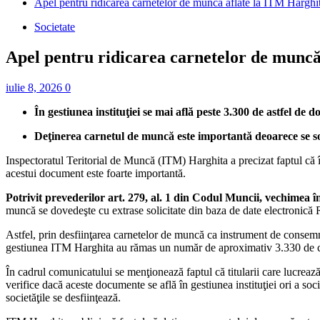
Apel pentru ridicarea carnetelor de muncă aflate la ITM Harghi
Societate
Apel pentru ridicarea carnetelor de muncă
iulie 8, 2026
0
În gestiunea instituţiei se mai află peste 3.300 de astfel de 
Deţinerea carnetul de muncă este importantă deoarece se so
Inspectoratul Teritorial de Muncă (ITM) Harghita a precizat faptul că în 
acestui document este foarte importantă.
Potrivit prevederilor art. 279, al. 1 din Codul Muncii, vechimea
muncă se dovedeşte cu extrase solicitate din baza de date electronic
Astfel, prin desfiinţarea carnetelor de muncă ca instrument de consemna
gestiunea ITM Harghita au rămas un număr de aproximativ 3.330 de carne
În cadrul comunicatului se menţionează faptul că titularii care lucrează
verifice dacă aceste documente se află în gestiunea instituţiei ori a soc
societăţile se desfiinţează.