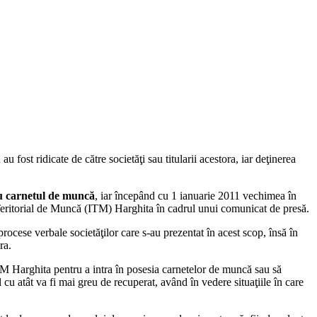
fost ridicate de către societăţi sau titularii acestora, iar deţinerea
cu carnetul de muncă
, iar începând cu 1 ianuarie 2011 vechimea în
Teritorial de Muncă (ITM) Harghita în cadrul unui comunicat de presă.
ocese verbale societăţilor care s-au prezentat în acest scop, însă în
ra.
 ITM Harghita pentru a intra în posesia carnetelor de muncă sau să
 cu atât va fi mai greu de recuperat, având în vedere situaţiile în care