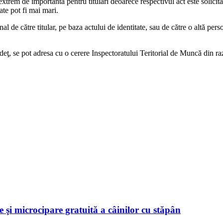
trem de importantă pentru titulari deoarece respectivul act este solicita
ate pot fi mai mari.
de către titular, pe baza actului de identitate, sau de către o altă pers
 judeţ, se pot adresa cu o cerere Inspectoratului Teritorial de Muncă din r
 şi microcipare gratuită a câinilor cu stăpân