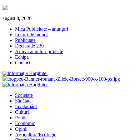
Skip
august 8, 2026
to
Mica Publicitate – anunțuri
content
Locuri de muncă
Publicitate
Declarație 230
Arhiva anunturi proiecte
Echipa
Contact
Primary
Menu
Societate
Sănătate
Învățământ
Cultură
Politic
Economic
Opinii
Agricultură/Ecologie