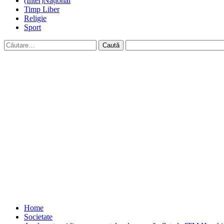
(Inter)Național
Timp Liber
Religie
Sport
Caută
după:
Home
Societate