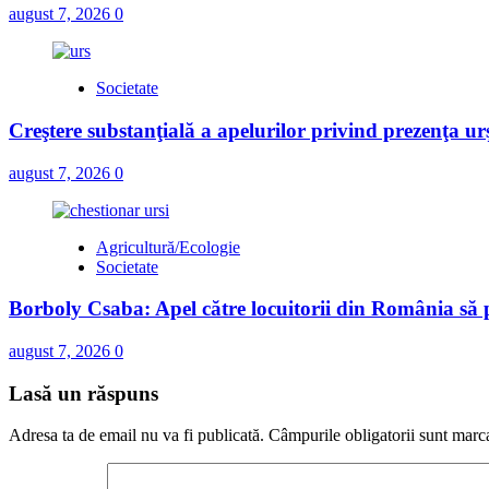
august 7, 2026
0
Societate
Creştere substanţială a apelurilor privind prezenţa urş
august 7, 2026
0
Agricultură/Ecologie
Societate
Borboly Csaba: Apel către locuitorii din România să pa
august 7, 2026
0
Lasă un răspuns
Adresa ta de email nu va fi publicată.
Câmpurile obligatorii sunt marc