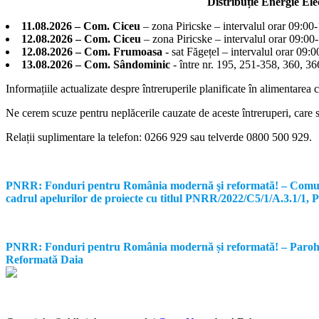
Distribuție Energie El
11.08.2026 – Com. Ciceu
– zona Piricske – intervalul orar 09:00
12.08.2026 – Com. Ciceu
– zona Piricske – intervalul orar 09:00
12.08.2026 – Com. Frumoasa
- sat Făgețel – intervalul orar 09:
13.08.2026 – Com. Sândominic
- între nr. 195, 251-358, 360, 
Informațiile actualizate despre întreruperile planificate în alimentarea 
Ne cerem scuze pentru neplăcerile cauzate de aceste întreruperi, care su
Relații suplimentare la tel
efon: 0266 929 sau telverde 0800 500 929.
PNRR: Fonduri pentru România modernă şi reformată! – Comunicat d
cadrul apelurilor de proiecte cu titlul PNRR/2022/C5/1/A.3.1/1
PNRR: Fonduri pentru România modernă și reformată! – Parohia Re
Reformată Daia