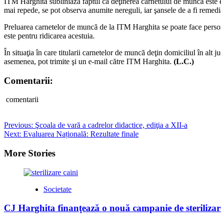
ITM Harghita subliniază faptul că deţinerea carnetului de muncă este ex
mai repede, se pot observa anumite nereguli, iar şansele de a fi remedi
Preluarea carnetelor de muncă de la ITM Harghita se poate face personal 
este pentru ridicarea acestuia.
În situaţia în care titularii carnetelor de muncă deţin domiciliul în alt
asemenea, pot trimite şi un e-mail către ITM Harghita.
(L.C.)
Comentarii:
comentarii
Post
Previous:
Şcoala de vară a cadrelor didactice, ediţia a XII-a
Next:
Evaluarea Națională: Rezultate finale
navigation
More Stories
Societate
CJ Harghita finanţează o nouă campanie de sterilizare