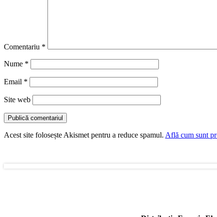
Comentariu
*
Nume
*
Email
*
Site web
Acest site folosește Akismet pentru a reduce spamul.
Află cum sunt pro