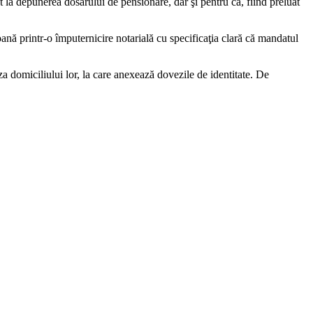
t la depunerea dosarului de pensionare, dar şi pentru că, fiind preluat
oană printr-o împuternicire notarială cu specificaţia clară că mandatul
aza domiciliului lor, la care anexează dovezile de identitate. De