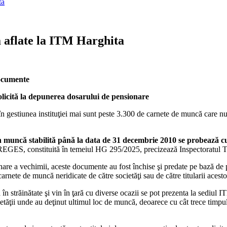
ta
 aflate la ITM Harghita
documente
licită la depunerea dosarului de pensionare
gestiunea instituţiei mai sunt peste 3.300 de carnete de muncă care nu au 
 în muncă stabilită până la data de 31 decembrie 2010 se probează 
ă REGES, constituită în temeiul HG 295/2025, precizează Inspectoratul 
re a vechimii, aceste documente au fost închise şi predate pe bază de pr
te de muncă neridicate de către societăţi sau de către titularii acesto
 în străinătate şi vin în ţară cu diverse ocazii se pot prezenta la sediul
ietăţii unde au deţinut ultimul loc de muncă, deoarece cu cât trece timpul