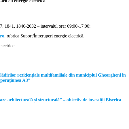
rii cu energie electrică
, 1841, 1846-2032 – intervalul orar 09:00-17:00;
.ro
, rubrica Suport/Întreruperi energie electrică.
lectrice.
dirilor rezidenţiale multifamiliale din municipiul Gheorgheni în
operaţiunea A3”
rhitecturală și structurală” – obiectiv de investiții Biserica