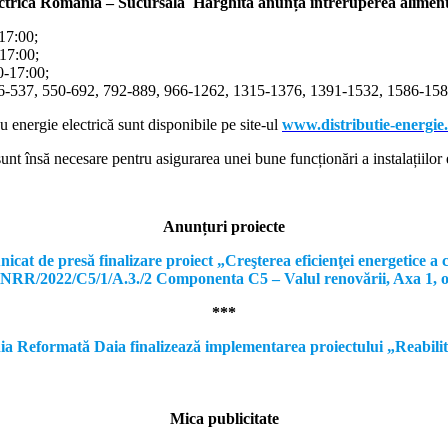
ectrică Romania – Sucursala Harghita
anunță întreruperea alimentă
-17:00;
-17:00;
00-17:00;
366-537, 550-692, 792-889, 966-1262, 1315-1376, 1391-1532, 1586-1587
cu energie electrică sunt disponibile pe site-ul
www.distributie-energie
nt însă necesare pentru asigurarea unei bune funcționări a instalațiilor e
Anunțuri proiecte
e presă finalizare proiect „Creşterea eficienţei energetice a clă
, PNRR/2022/C5/1/A.3./2 Componenta C5 – Valul renovării, Axa 1, 
***
formată Daia finalizează implementarea proiectului „Reabilitare a
Mica publicitate