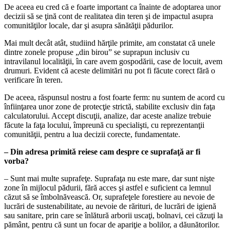
De aceea eu cred că e foarte important ca înainte de adoptarea unor
decizii să se ţină cont de realitatea din teren şi de impactul asupra
comunităţilor locale, dar şi asupra sănătăţii pădurilor.
Mai mult decât atât, studiind hărţile primite, am constatat că unele
dintre zonele propuse „din birou” se suprapun inclusiv cu
intravilanul localităţii, în care avem gospodării, case de locuit, avem
drumuri. Evident că aceste delimitări nu pot fi făcute corect fără o
verificare în teren.
De aceea, răspunsul nostru a fost foarte ferm: nu suntem de acord cu
înfiinţarea unor zone de protecţie strictă, stabilite exclusiv din faţa
calculatorului. Accept discuţii, analize, dar aceste analize trebuie
făcute la faţa locului, împreună cu specialişti, cu reprezentanţii
comunităţii, pentru a lua decizii corecte, fundamentate.
– Din adresa primită reiese cam despre ce suprafaţă ar fi
vorba?
– Sunt mai multe suprafeţe. Suprafaţa nu este mare, dar sunt nişte
zone în mijlocul pădurii, fără acces şi astfel e suficient ca lemnul
căzut să se îmbolnăvească. Or, suprafeţele forestiere au nevoie de
lucrări de sustenabilitate, au nevoie de rărituri, de lucrări de igienă
sau sanitare, prin care se înlătură arborii uscaţi, bolnavi, cei căzuţi la
pământ, pentru că sunt un focar de apariţie a bolilor, a dăunătorilor.