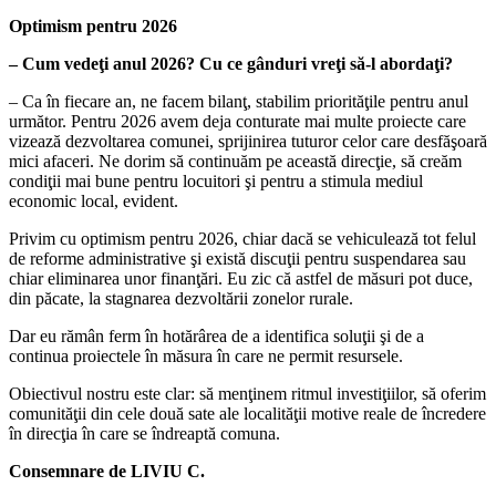
Optimism pentru 2026
– Cum vedeţi anul 2026? Cu ce gânduri vreţi să-l abordaţi?
– Ca în fiecare an, ne facem bilanţ, stabilim priorităţile pentru anul
următor. Pentru 2026 avem deja conturate mai multe proiecte care
vizează dezvoltarea comunei, sprijinirea tuturor celor care desfăşoară
mici afaceri. Ne dorim să continuăm pe această direcţie, să creăm
condiţii mai bune pentru locuitori şi pentru a stimula mediul
economic local, evident.
Privim cu optimism pentru 2026, chiar dacă se vehiculează tot felul
de reforme administrative şi există discuţii pentru suspendarea sau
chiar eliminarea unor finanţări. Eu zic că astfel de măsuri pot duce,
din păcate, la stagnarea dezvoltării zonelor rurale.
Dar eu rămân ferm în hotărârea de a identifica soluţii şi de a
continua proiectele în măsura în care ne permit resursele.
Obiectivul nostru este clar: să menţinem ritmul investiţiilor, să oferim
comunităţii din cele două sate ale localităţii motive reale de încredere
în direcţia în care se îndreaptă comuna.
Consemnare de LIVIU C.