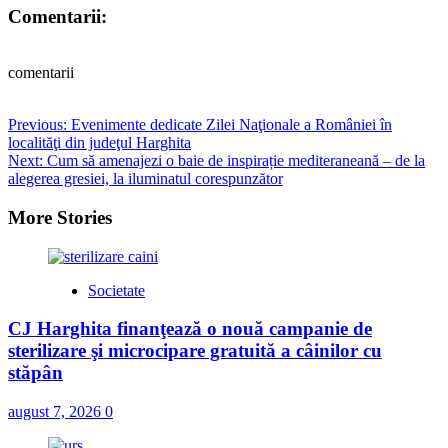
Comentarii:
comentarii
Post
Previous:
Evenimente dedicate Zilei Naţionale a României în
localităţi din judeţul Harghita
navigation
Next:
Cum să amenajezi o baie de inspirație mediteraneană – de la
alegerea gresiei, la iluminatul corespunzător
More Stories
Societate
CJ Harghita finanţează o nouă campanie de
sterilizare şi microcipare gratuită a câinilor cu
stăpân
august 7, 2026
0