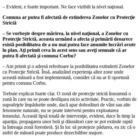
– Evident, e foarte important. Ne face vizibili la nivel naţional.
Comuna ar putea fi afectată de extinderea
Zonelor cu Protecţie
Strictă
– Se vorbeşte despre mărirea, la nivel naţional, a Zonelor cu
Protecţie Strictă, aceasta urmând a afecta şi primării deoarece
există posibilitatea de a nu mai putea face anumite lucrări avute
în plan. Aţi primit ceva în acest sens sau aveţi semnale că ar
putea fi afectată şi comuna Corbu?
– Am primit şi o adresă referitoare la posibilitatea extinderii Zonelor
cu Protecţie Strictă. Însă, analizând experienţa altor zone unde
această măsură a fost implementată, consider că nu ar fi oportună
pentru comuna Corbu.
Trebuie explicat foarte clar. O zonă de protecţie strictă înseamnă o
zonă în care nu se poate desfăşura nicio activitate. Practic, vorbim de
suprafeţele împădurite unde, dacă apar doborâturi de vânt sau alte
fenomene naturale, nu se poate interveni pentru exploatarea
lemnului. Această lipsă totală de intervenţie, evident, duce în timp la
apariţia, propagarea unor boli şi dăunători care se pot extinde rapid
la întreaga zonă forestieră. Şi în loc să protejeze pădurea, eu zic că o
astfel de măsură poate produce dezechilibre majore.