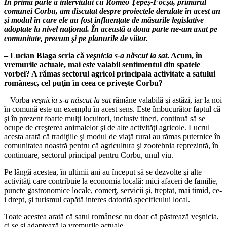
În prima parte a interviului cu Romeo Ţepeş-Focşa, primarul
comunei Corbu, am discutat despre proiectele derulate în acest an
şi modul în care ele au fost influenţate de măsurile legislative
adoptate la nivel naţional. În această a doua parte ne-am axat pe
comunitate, precum şi pe planurile de viitor.
– Lucian Blaga scria că
veşnicia s-a născut la sat
. Acum, în
vremurile actuale, mai este valabil sentimentul din spatele
vorbei? A rămas sectorul agricol principala activitate a satului
românesc, cel puţin în ceea ce priveşte Corbu?
– Vorba
veşnicia s-a născut la sat
rămâne valabilă şi astăzi, iar la noi
în comună este un exemplu în acest sens. Este îmbucurător faptul că
şi în prezent foarte mulţi locuitori, inclusiv tineri, continuă să se
ocupe de creşterea animalelor şi de alte activităţi agricole. Lucrul
acesta arată că tradiţiile şi modul de viaţă rural au rămas puternice în
comunitatea noastră pentru că agricultura şi zootehnia reprezintă, în
continuare, sectorul principal pentru Corbu, unul viu.
Pe lângă acestea, în ultimii ani au început să se dezvolte şi alte
activităţi care contribuie la economia locală: mici afaceri de familie,
puncte gastronomice locale, comerţ, servicii şi, treptat, mai timid, ce-
i drept, şi turismul capătă interes datorită specificului local.
Toate acestea arată că satul românesc nu doar că păstrează veşnicia,
ci se şi adaptează la vremurile actuale.