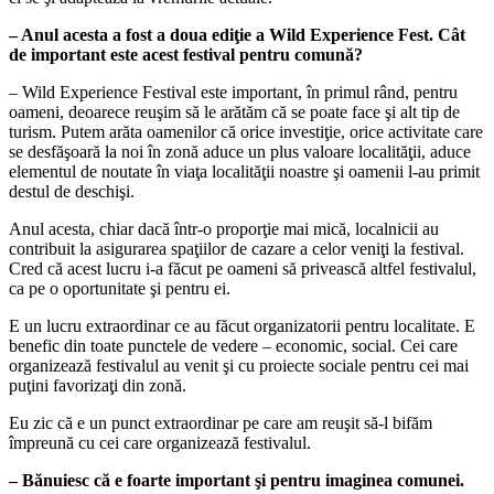
– Anul acesta a fost a doua ediţie a Wild Experience Fest. Cât
de important este acest festival pentru comună?
– Wild Experience Festival este important, în primul rând, pentru
oameni, deoarece reuşim să le arătăm că se poate face şi alt tip de
turism. Putem arăta oamenilor că orice investiţie, orice activitate care
se desfăşoară la noi în zonă aduce un plus valoare localităţii, aduce
elementul de noutate în viaţa localităţii noastre şi oamenii l-au primit
destul de deschişi.
Anul acesta, chiar dacă într-o proporţie mai mică, localnicii au
contribuit la asigurarea spaţiilor de cazare a celor veniţi la festival.
Cred că acest lucru i-a făcut pe oameni să privească altfel festivalul,
ca pe o oportunitate şi pentru ei.
E un lucru extraordinar ce au făcut organizatorii pentru localitate. E
benefic din toate punctele de vedere – economic, social. Cei care
organizează festivalul au venit şi cu proiecte sociale pentru cei mai
puţini favorizaţi din zonă.
Eu zic că e un punct extraordinar pe care am reuşit să-l bifăm
împreună cu cei care organizează festivalul.
– Bănuiesc că e foarte important şi pentru imaginea comunei.