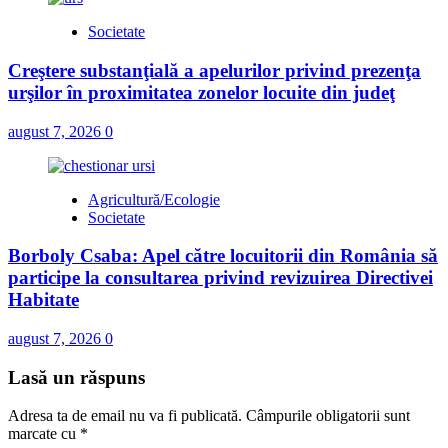
Societate
Creştere substanţială a apelurilor privind prezenţa
urşilor în proximitatea zonelor locuite din judeţ
august 7, 2026
0
Agricultură/Ecologie
Societate
Borboly Csaba: Apel către locuitorii din România să
participe la consultarea privind revizuirea Directivei
Habitate
august 7, 2026
0
Lasă un răspuns
Adresa ta de email nu va fi publicată.
Câmpurile obligatorii sunt
marcate cu
*