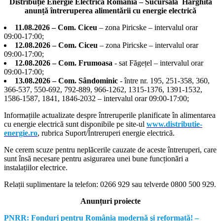
Distribuție Energie Electrică Romania – Sucursala Harghita
anunță întreruperea alimentării cu energie electrică
11.08.2026 – Com. Ciceu
– zona Piricske – intervalul orar
09:00-17:00;
12.08.2026 – Com. Ciceu
– zona Piricske – intervalul orar
09:00-17:00;
12.08.2026 – Com. Frumoasa
- sat Făgețel – intervalul orar
09:00-17:00;
13.08.2026 – Com. Sândominic
- între nr. 195, 251-358, 360,
366-537, 550-692, 792-889, 966-1262, 1315-1376, 1391-1532,
1586-1587, 1841, 1846-2032 – intervalul orar 09:00-17:00;
Informațiile actualizate despre întreruperile planificate în alimentarea
cu energie electrică sunt disponibile pe site-ul
www.distributie-
energie.ro
, rubrica Suport/Întreruperi energie electrică.
Ne cerem scuze pentru neplăcerile cauzate de aceste întreruperi, care
sunt însă necesare pentru asigurarea unei bune funcționări a
instalațiilor electrice.
Relații suplimentare la tel
efon: 0266 929 sau telverde 0800 500 929.
Anunțuri proiecte
PNRR: Fonduri pentru România modernă şi reformată! –