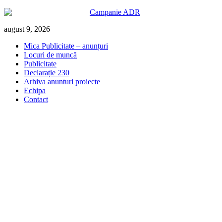
Skip
august 9, 2026
to
Mica Publicitate – anunțuri
content
Locuri de muncă
Publicitate
Declarație 230
Arhiva anunturi proiecte
Echipa
Contact