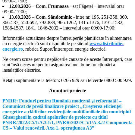
09:00-17:00;
12.08.2026 – Com. Frumoasa
- sat Făgețel – intervalul orar
09:00-17:00;
13.08.2026 – Com. Sândominic
- între nr. 195, 251-358, 360,
366-537, 550-692, 792-889, 966-1262, 1315-1376, 1391-1532,
1586-1587, 1841, 1846-2032 – intervalul orar 09:00-17:00;
Informațiile actualizate despre întreruperile planificate în alimentarea
cu energie electrică sunt disponibile pe site-ul
www.distributie-
energie.ro
, rubrica Suport/Întreruperi energie electrică.
Ne cerem scuze pentru neplăcerile cauzate de aceste întreruperi, care
sunt însă necesare pentru asigurarea unei bune funcționări a
instalațiilor electrice.
Relații suplimentare la tel
efon: 0266 929 sau telverde 0800 500 929.
Anunțuri proiecte
PNRR: Fonduri pentru România modernă şi reformată! –
Comunicat de presă finalizare proiect „Creşterea eficienţei
energetice a clădirilor rezidenţiale multifamiliale din municipiul
Gheorgheni în cadrul apelurilor de proiecte cu titlul
PNRR/2022/C5/1/A.3.1/1, PNRR/2022/C5/1/A.3./2 Componenta
C5 – Valul renovării, Axa 1, operaţiunea A3”