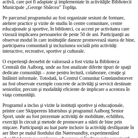
activă, care pot fi adaptate şi implementate în activităţile Bibliotecii
Municipale „George Sbârcea” Topliţa.
Pe parcursul programului au fost organizate sesiuni de formare,
ateliere practice şi vizite de studiu în centre comunitare, centre
educaţionale şi sportive, în biblioteci, cu accent pe activitatea care
vizează implicarea persoanelor de peste 50 de ani. Participanţii au
observat modul în care instituţiile daneze promovează starea de bine,
participarea comunitară şi incluziunea socială prin activităţi
interactive, recreative, sportive şi culturale.
O experienţă deosebit de valoroasă a fost vizita la Biblioteca
Centrală din Aalborg, unde au fost analizate diferite tipuri de spaţii
dedicate comunităţii – zone pentru lectură, colaborare, creaţie şi
întâlniri informale. Totodată, la Centrul Comunitar Grønlandstorvet
au fost observate exemple concrete de activităţi şi servicii destinate
seniorilor, precum şi modalităţi eficiente de implicare a acestora în
viaţa comunităţii.
Programul a inclus şi vizite la instituţii sportive şi educaţionale,
printre care Skipperens Idrætshus şi programul Aalborg Senior
Sport, unde au fost prezentate activităţi de mobilitate, echilibru,
exerciţii în circuit şi metode de promovare a stării de bine prin
mişcare. Participanţii au luat parte inclusiv la activităţi desfăşurate în
aer liber pe malul fiordului din Nørresundby, experimentând