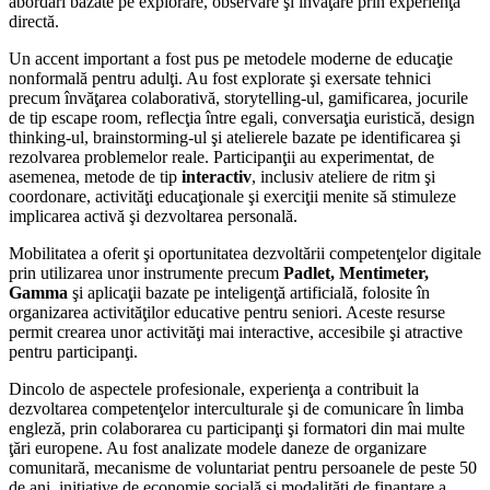
abordări bazate pe explorare, observare şi învăţare prin experienţă
directă.
Un accent important a fost pus pe metodele moderne de educaţie
nonformală pentru adulţi. Au fost explorate şi exersate tehnici
precum învăţarea colaborativă, storytelling-ul, gamificarea, jocurile
de tip escape room, reflecţia între egali, conversaţia euristică, design
thinking-ul, brainstorming-ul şi atelierele bazate pe identificarea şi
rezolvarea problemelor reale. Participanţii au experimentat, de
asemenea, metode de tip
interactiv
, inclusiv ateliere de ritm şi
coordonare, activităţi educaţionale şi exerciţii menite să stimuleze
implicarea activă şi dezvoltarea personală.
Mobilitatea a oferit şi oportunitatea dezvoltării competenţelor digitale
prin utilizarea unor instrumente precum
Padlet, Mentimeter,
Gamma
şi aplicaţii bazate pe inteligenţă artificială, folosite în
organizarea activităţilor educative pentru seniori. Aceste resurse
permit crearea unor activităţi mai interactive, accesibile şi atractive
pentru participanţi.
Dincolo de aspectele profesionale, experienţa a contribuit la
dezvoltarea competenţelor interculturale şi de comunicare în limba
engleză, prin colaborarea cu participanţi şi formatori din mai multe
ţări europene. Au fost analizate modele daneze de organizare
comunitară, mecanisme de voluntariat pentru persoanele de peste 50
de ani, iniţiative de economie socială şi modalităţi de finanţare a