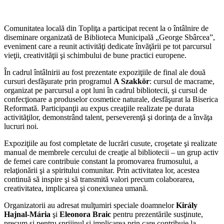
Comunitatea locală din Topliţa a participat recent la o întâlnire de
diseminare organizată de Biblioteca Municipală „George Sbârcea”,
eveniment care a reunit activităţi dedicate învăţării pe tot parcursul
vieţii, creativităţii şi schimbului de bune practici europene.
În cadrul întâlnirii au fost prezentate expoziţiile de final ale două
cursuri desfăşurate prin programul
A Szakkör
: cursul de macrame,
organizat pe parcursul a opt luni în cadrul bibliotecii, şi cursul de
confecţionare a produselor cosmetice naturale, desfăşurat la Biserica
Reformată. Participanţii au expus creaţiile realizate pe durata
activităţilor, demonstrând talent, perseverenţă şi dorinţa de a învăţa
lucruri noi.
Expoziţiile au fost completate de lucrări cusute, croşetate şi realizate
manual de membrele cercului de creaţie al bibliotecii – un grup activ
de femei care contribuie constant la promovarea frumosului, a
relaţionării şi a spiritului comunitar. Prin activitatea lor, acestea
continuă să inspire şi să transmită valori precum colaborarea,
creativitatea, implicarea şi conexiunea umană.
Organizatorii au adresat mulţumiri speciale doamnelor
Király
Hajnal-Mária
şi
Eleonora Braic
pentru prezentările susţinute,
precum şi pentru sprijinul şi implicarea prin care contribuie la