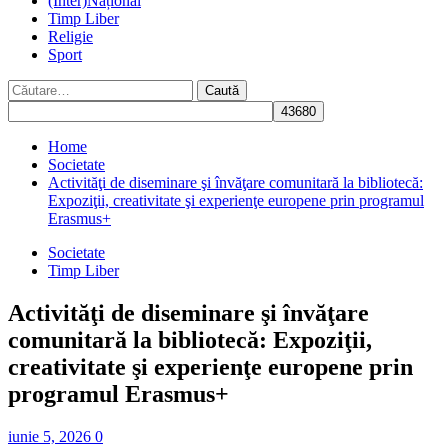
(Inter)Național
Timp Liber
Religie
Sport
Caută
după:
Home
Societate
Activităţi de diseminare şi învăţare comunitară la bibliotecă:
Expoziţii, creativitate şi experienţe europene prin programul
Erasmus+
Societate
Timp Liber
Activităţi de diseminare şi învăţare
comunitară la bibliotecă: Expoziţii,
creativitate şi experienţe europene prin
programul Erasmus+
iunie 5, 2026
0