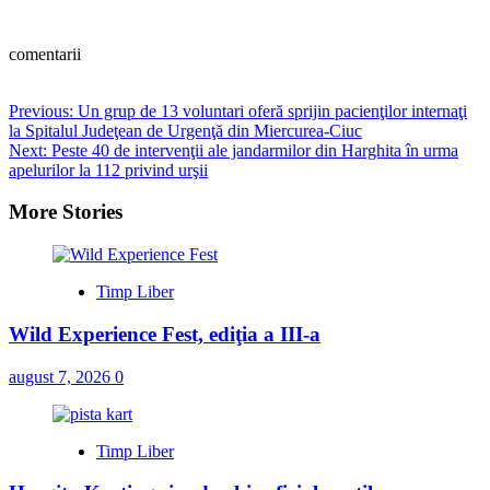
comentarii
Post
Previous:
Un grup de 13 voluntari oferă sprijin pacienţilor internaţi
la Spitalul Judeţean de Urgenţă din Miercurea-Ciuc
navigation
Next:
Peste 40 de intervenţii ale jandarmilor din Harghita în urma
apelurilor la 112 privind urşii
More Stories
Timp Liber
Wild Experience Fest, ediţia a III-a
august 7, 2026
0
Timp Liber