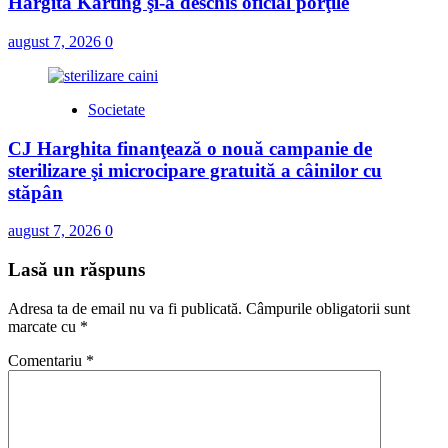
Hargita Karting şi-a deschis oficial porţile
august 7, 2026
0
Societate
CJ Harghita finanţează o nouă campanie de
sterilizare şi microcipare gratuită a câinilor cu
stăpân
august 7, 2026
0
Lasă un răspuns
Adresa ta de email nu va fi publicată.
Câmpurile obligatorii sunt
marcate cu
*
Comentariu
*