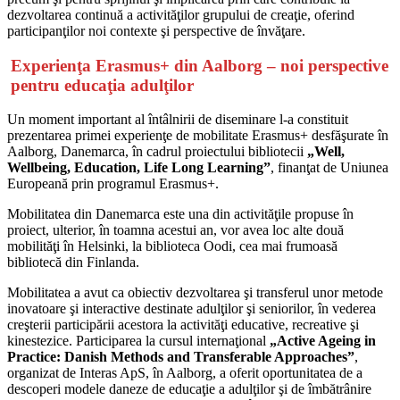
dezvoltarea continuă a activităţilor grupului de creaţie, oferind
participanţilor noi contexte şi perspective de învăţare.
Experienţa Erasmus+ din Aalborg – noi perspective
pentru educaţia adulţilor
Un moment important al întâlnirii de diseminare l-a constituit
prezentarea primei experienţe de mobilitate Erasmus+ desfăşurate în
Aalborg, Danemarca, în cadrul proiectului bibliotecii
„Well,
Wellbeing, Education, Life Long Learning
”
, finanţat de Uniunea
Europeană prin programul Erasmus+.
Mobilitatea din Danemarca este una din activităţile propuse în
proiect, ulterior, în toamna acestui an, vor avea loc alte două
mobilităţi în Helsinki, la biblioteca Oodi, cea mai frumoasă
bibliotecă din Finlanda.
Mobilitatea a avut ca obiectiv dezvoltarea şi transferul unor metode
inovatoare şi interactive destinate adulţilor şi seniorilor, în vederea
creşterii participării acestora la activităţi educative, recreative şi
kinestezice. Participarea la cursul internaţional
„Active Ageing in
Practice: Danish Methods and Transferable Approaches”
,
organizat de Interas ApS, în Aalborg, a oferit oportunitatea de a
descoperi modele daneze de educaţie a adulţilor şi de îmbătrânire