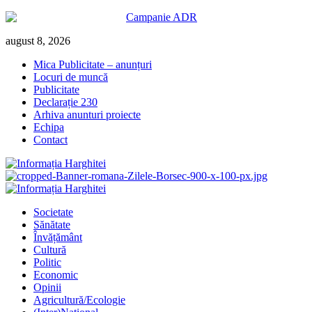
Skip
august 8, 2026
to
Mica Publicitate – anunțuri
content
Locuri de muncă
Publicitate
Declarație 230
Arhiva anunturi proiecte
Echipa
Contact
Primary
Menu
Societate
Sănătate
Învățământ
Cultură
Politic
Economic
Opinii
Agricultură/Ecologie