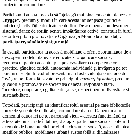
proiectelor comunitare.
Participanţii au avut ocazia să înţeleagă mai bine conceptul danez de
„hygge”
, precum şi modul în care acesta influenţează politicile
publice şi activităţile dedicate seniorilor. De asemenea, au descoperit
sistemul danez de sprijin pentru îmbătrânirea activă, construit în jurul
celor trei piloni promovaţi de Organizaţia Mondială a Sănătăţii:
participare, sănătate şi siguranţă
.
În esenţă, participarea la această mobilitate a oferit oportunitatea de a
descoperi modelul danez de educaţie şi organizare socială,
recunoscut pentru accentul pus pe dezvoltarea competenţelor
practice, gândirea critică, autonomia individuală şi învăţarea pe tot
parcursul vieţii. În cadrul prezentării au fost evidenţiate metode de
învăţare nonformală bazate pe principiul
learning by doing
, precum
şi valorile promovate de societatea daneză: responsabilitate,
încredere, cooperare, egalitate de şanse, respect pentru diversitate şi
sustenabilitate.
Totodată, participanţii au identificat rolul esenţial pe care bibliotecile,
muzeele şi centrele cultural şi comunitare îl au în Danemarca în
domeniul educaţiei pe tot parcursul vieţii – acestea funcţionând ca
adevărate hub-uri de întâlnire, dialog şi participare socială – oferind
exemple de bune practici privind incluziunea socială, accesibilitatea
spaţiilor publice, mobilitatea urbană sustenabilă şi digitalizarea