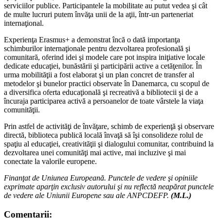
serviciilor publice. Participantele la mobilitate au putut vedea şi cât
de multe lucruri putem învăţa unii de la aţii, într-un parteneriat
internaţional.
Experienţa Erasmus+ a demonstrat încă o dată importanţa
schimburilor internaţionale pentru dezvoltarea profesională şi
comunitară, oferind idei şi modele care pot inspira iniţiative locale
dedicate educaţiei, bunăstării şi participării active a cetăţenilor. În
urma mobilităţii a fost elaborat şi un plan concret de transfer al
metodelor şi bunelor practici observate în Danemarca, cu scopul de
a diversifica oferta educaţională şi recreativă a bibliotecii şi de a
încuraja participarea activă a persoanelor de toate vârstele la viaţa
comunităţii.
Prin astfel de activităţi de învăţare, schimb de experienţă şi observare
directă, biblioteca publică locală învaţă să îşi consolideze rolul de
spaţiu al educaţiei, creativităţii şi dialogului comunitar, contribuind la
dezvoltarea unei comunităţi mai active, mai incluzive şi mai
conectate la valorile europene.
Finanţat de Uniunea Europeană. Punctele de vedere şi opiniile
exprimate aparţin exclusiv autorului şi nu reflectă neapărat punctele
de vedere ale Uniunii Europene sau ale ANPCDEFP.
(M.L.)
Comentarii: