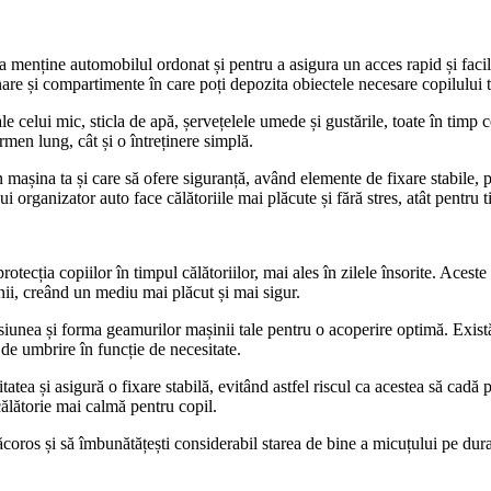
a menține automobilul ordonat și pentru a asigura un acces rapid și facil l
unare și compartimente în care poți depozita obiectele necesare copilului 
ale celui mic, sticla de apă, șervețelele umede și gustările, toate în timp
termen lung, cât și o întreținere simplă.
mașina ta și care să ofere siguranță, având elemente de fixare stabile, p
i organizator auto face călătoriile mai plăcute și fără stres, atât pentru ti
otecția copiilor în timpul călătoriilor, mai ales în zilele însorite. Acest
șinii, creând un mediu mai plăcut și mai sigur.
iunea și forma geamurilor mașinii tale pentru o acoperire optimă. Există o
 de umbrire în funcție de necesitate.
itatea și asigură o fixare stabilă, evitând astfel riscul ca acestea să cadă
 călătorie mai calmă pentru copil.
ăcoros și să îmbunătățești considerabil starea de bine a micuțului pe durat