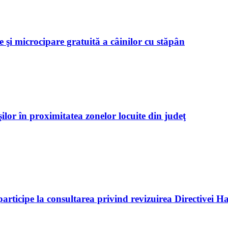
 şi microcipare gratuită a câinilor cu stăpân
ilor în proximitatea zonelor locuite din judeţ
rticipe la consultarea privind revizuirea Directivei Ha