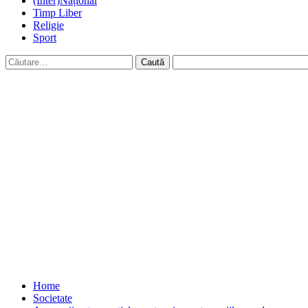
(Inter)Național
Timp Liber
Religie
Sport
Caută
după:
Home
Societate