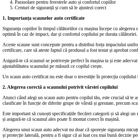
Parasolare pentru ferestrele auto și confortul copiilor
Centuri de siguranță și cum să le ajustezi corect
1. Importanța scaunelor auto certificate
Siguranța copiilor în timpul călătoriilor cu mașina începe cu alegerea u
optimă în caz de impact, dar și confortul copilului pe durata călătoriei
Aceste scaune sunt concepute pentru a distribui forța impactului unifor
certificare, care să ateste faptul că produsul a fost testat și aprobat co
Asigură-te că scaunul se potrivește perfect în mașina ta și este adecvat vâ
ajustabilitatea scaunului pe măsură ce copilul crește.
Un scaun auto certificat nu este doar o investiție în protecția copilului 
2. Alegerea corectă a scaunului potrivit vârstei copilului
Atunci când alegi un scaun auto pentru copilul tău, este crucial să te asi
clasificate în funcție de diferite grupe de vârstă și greutate, precum s
Este important să cunoști specificațiile fiecărei categorii și să alegi u
și asigură-te că scaunul ales poate fi montat corect în mașină.
Alegerea unui scaun auto adecvat nu doar că sporește siguranța micuțulu
și protecție laterală, pentru a fi sigur că ai luat cea mai bună decizie pen