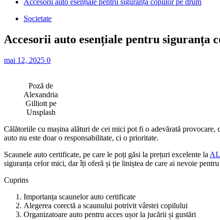
Accesorii auto esențiale pentru siguranța copiilor pe drum
Societate
Accesorii auto esențiale pentru siguranța 
mai 12, 2025
0
Poză de
Alexandria
Gilliott pe
Unsplash
Călătoriile cu mașina alături de cei mici pot fi o adevărată provocare, d
auto nu este doar o responsabilitate, ci o prioritate.
Scaunele auto certificate, pe care le poți găsi la prețuri excelente la
A
siguranța celor mici, dar îți oferă și ție liniștea de care ai nevoie pentr
Cuprins
Importanța scaunelor auto certificate
Alegerea corectă a scaunului potrivit vârstei copilului
Organizatoare auto pentru acces ușor la jucării și gustări