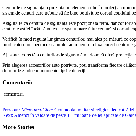
Centurile de siguranță reprezintă un element critic în protecția copiilor
sistem de centuri care trebuie să fie bine potrivit pe corpul copilului 
Asigură-te că centura de siguranță este poziționată ferm, dar confortabi
centurile astfel încât să nu existe spațiu mare între centură și corpul c
Verifică în mod regulat lungimea centurilor, mai ales pe măsură ce cop
producătorului specifice scaunului auto pentru a fixa corect centurile ș
Ajustarea corectă a centurilor de siguranță nu doar că oferă protecție, da
Prin alegerea accesoriilor auto potrivite, poți transforma fiecare călător
drumurile zilnice în momente lipsite de griji.
Comentarii:
comentarii
Post
Previous:
Miercurea-Ciuc:
Ceremonial militar și religios dedicat Zilei
Next:
Amenzi în valoare de peste 1,1 milioane de lei aplicate de Gard
navigation
More Stories