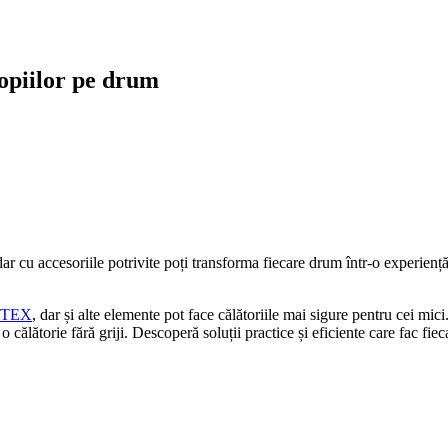
copiilor pe drum
ar cu accesoriile potrivite poți transforma fiecare drum într-o experiență
LTEX
, dar și alte elemente pot face călătoriile mai sigure pentru cei mic
u o călătorie fără griji. Descoperă soluții practice și eficiente care fac fi