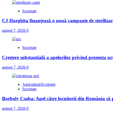
Societate
CJ Harghita finanţează o nouă campanie de sterilizare
august 7, 2026
0
Societate
Creştere substanţială a apelurilor privind prezenţa urş
august 7, 2026
0
Agricultură/Ecologie
Societate
Borboly Csaba: Apel către locuitorii din România să pa
august 7, 2026
0