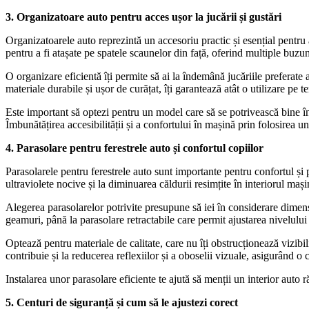
3. Organizatoare auto pentru acces ușor la jucării și gustări
Organizatoarele auto reprezintă un accesoriu practic și esențial pentru 
pentru a fi atașate pe spatele scaunelor din față, oferind multiple buz
O organizare eficientă îți permite să ai la îndemână jucăriile preferate 
materiale durabile și ușor de curățat, îți garantează atât o utilizare pe 
Este important să optezi pentru un model care să se potrivească bine în 
Îmbunătățirea accesibilității și a confortului în mașină prin folosirea unu
4. Parasolare pentru ferestrele auto și confortul copiilor
Parasolarele pentru ferestrele auto sunt importante pentru confortul și pr
ultraviolete nocive și la diminuarea căldurii resimțite în interiorul ma
Alegerea parasolarelor potrivite presupune să iei în considerare dimens
geamuri, până la parasolare retractabile care permit ajustarea nivelului
Optează pentru materiale de calitate, care nu îți obstrucționează vizibil
contribuie și la reducerea reflexiilor și a oboselii vizuale, asigurând o
Instalarea unor parasolare eficiente te ajută să menții un interior auto r
5. Centuri de siguranță și cum să le ajustezi corect