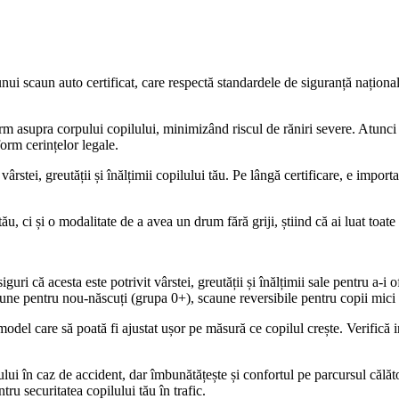
nui scaun auto certificat, care respectă standardele de siguranță național
.
m asupra corpului copilului, minimizând riscul de răniri severe. Atunci c
nform cerințelor legale.
rstei, greutății și înălțimii copilului tău. Pe lângă certificare, e importa
tău, ci și o modalitate de a avea un drum fără griji, știind că ai luat toat
guri că acesta este potrivit vârstei, greutății și înălțimii sale pentru a-
caune pentru nou-născuți (grupa 0+), scaune reversibile pentru copii mici
n model care să poată fi ajustat ușor pe măsură ce copilul crește. Verific
i în caz de accident, dar îmbunătățește și confortul pe parcursul călător
tru securitatea copilului tău în trafic.