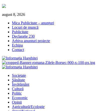
Skip
august 8, 2026
to
Mica Publicitate – anunțuri
content
Locuri de muncă
Publicitate
Declarație 230
Arhiva anunturi proiecte
Echipa
Contact
Primary
Menu
Societate
Sănătate
Învățământ
Cultură
Politic
Economic
Opinii
Agricultură/Ecologie