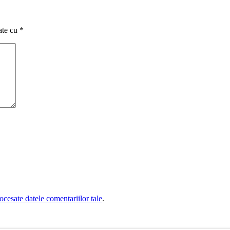
ate cu
*
cesate datele comentariilor tale
.