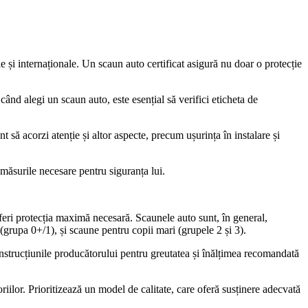
e și internaționale. Un scaun auto certificat asigură nu doar o protecție
ând alegi un scaun auto, este esențial să verifici eticheta de
nt să acorzi atenție și altor aspecte, precum ușurința în instalare și
e măsurile necesare pentru siguranța lui.
i oferi protecția maximă necesară. Scaunele auto sunt, în general,
 (grupa 0+/1), și scaune pentru copii mari (grupele 2 și 3).
ă instrucțiunile producătorului pentru greutatea și înălțimea recomandată
iilor. Prioritizează un model de calitate, care oferă susținere adecvată