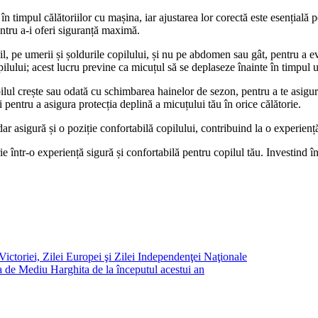
 în timpul călătoriilor cu mașina, iar ajustarea lor corectă este esențială
pentru a-i oferi siguranță maximă.
l, pe umerii și șoldurile copilului, și nu pe abdomen sau gât, pentru a e
opilului; acest lucru previne ca micuțul să se deplaseze înainte în timpul
ilul crește sau odată cu schimbarea hainelor de sezon, pentru a te asigur
i pentru a asigura protecția deplină a micuțului tău în orice călătorie.
r asigură și o poziție confortabilă copilului, contribuind la o experiență d
ie într-o experiență sigură și confortabilă pentru copilul tău. Investind în
 Victoriei, Zilei Europei şi Zilei Independenţei Naţionale
a de Mediu Harghita de la începutul acestui an