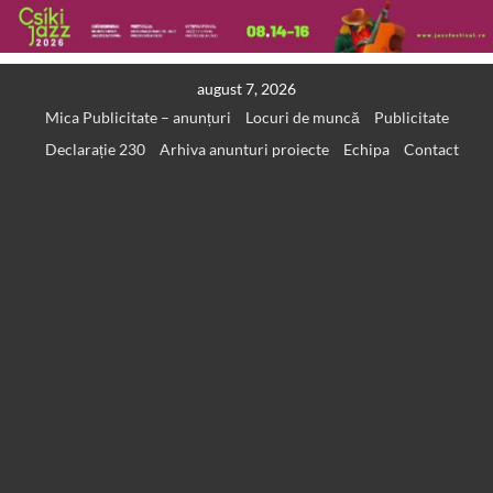
Skip
august 7, 2026
to
Mica Publicitate – anunțuri
Locuri de muncă
Publicitate
content
Declarație 230
Arhiva anunturi proiecte
Echipa
Contact