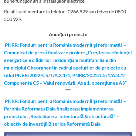
bune funcționări a instalațiilor electrice.
Relații suplimentare la tel
efon: 0266 929 sau telverde 0800
500 929.
Anunțuri proiecte
PNRR: Fonduri pentru România modernă şi reformată! –
Comunicat de presă finalizare proiect „Creşterea eficienţei
energetice a clădirilor rezidenţiale multifamiliale din
municipiul Gheorgheni în cadrul apelurilor de proiecte cu
titlul PNRR/2022/C5/1/A.3.1/1, PNRR/2022/C5/1/A.3./2
Componenta C5 – Valul renovării, Axa 1, operaţiunea A3”
***
PNRR: Fonduri pentru România modernă și reformată! –
Parohia Reformată Daia finalizează implementarea
proiectului „Reabilitare arhitecturală și structurală” –
obiectiv de investiții Biserica Reformată Daia