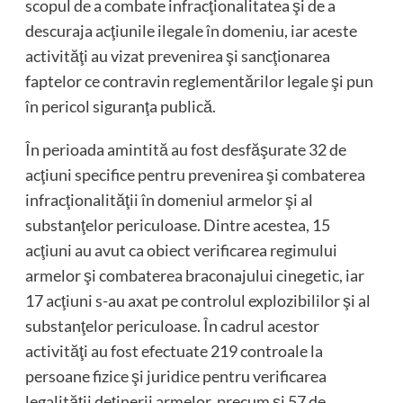
scopul de a combate infracţionalitatea şi de a
descuraja acţiunile ilegale în domeniu, iar aceste
activităţi au vizat prevenirea şi sancţionarea
faptelor ce contravin reglementărilor legale şi pun
în pericol siguranţa publică.
În perioada amintită au fost desfăşurate 32 de
acţiuni specifice pentru prevenirea şi combaterea
infracţionalităţii în domeniul armelor şi al
substanţelor periculoase. Dintre acestea, 15
acţiuni au avut ca obiect verificarea regimului
armelor şi combaterea braconajului cinegetic, iar
17 acţiuni s-au axat pe controlul explozibililor şi al
substanţelor periculoase. În cadrul acestor
activităţi au fost efectuate 219 controale la
persoane fizice şi juridice pentru verificarea
legalităţii deţinerii armelor, precum şi 57 de