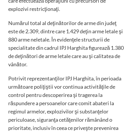
care efectuează operaţiuni cu precursori de
explozivi restricţionaţi.
Numărul total al deţinătorilor de arme din judeţ
este de 2.309, dintre care 1.429 deţin arme letale şi
880 arme neletale. În evidenţele structurii de
specialitate din cadrul IPJ Harghita figurează 1.380
de deţinători de arme letale care au şi calitatea de
vânător.
Potrivit reprezentanţilor IPJ Harghita, în perioada
următoare poliţiştii vor continua activităţile de
control pentru descoperirea şi tragerea la
răspundere a persoanelor care comit abateri la
regimul armelor, explozivilor şi substanţelor
periculoase, siguranţa cetăţenilor rămânând o
prioritate, inclusiv în ceea ce priveşte prevenirea