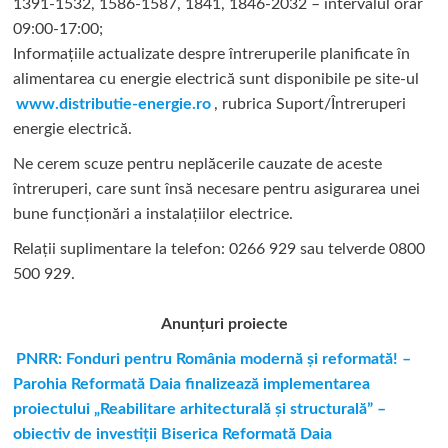
1391-1532, 1586-1587, 1841, 1846-2032 – intervalul orar
09:00-17:00;
Informațiile actualizate despre întreruperile planificate în
alimentarea cu energie electrică sunt disponibile pe site-ul
www.distributie-energie.ro
, rubrica Suport/Întreruperi
energie electrică.
Ne cerem scuze pentru neplăcerile cauzate de aceste
întreruperi, care sunt însă necesare pentru asigurarea unei
bune funcționări a instalațiilor electrice.
Relații suplimentare la tel
efon: 0266 929 sau telverde 0800
500 929.
Anunțuri proiecte
PNRR: Fonduri pentru România modernă și reformată! –
Parohia Reformată Daia finalizează implementarea
proiectului „Reabilitare arhitecturală și structurală” –
obiectiv de investiții Biserica Reformată Daia