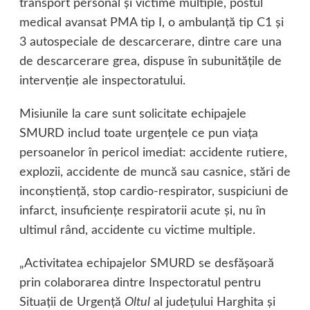
transport personal şi victime multiple, postul
medical avansat PMA tip I, o ambulanţă tip C1 şi
3 autospeciale de descarcerare, dintre care una
de descarcerare grea, dispuse în subunităţile de
intervenţie ale inspectoratului.
Misiunile la care sunt solicitate echipajele
SMURD includ toate urgenţele ce pun viaţa
persoanelor în pericol imediat: accidente rutiere,
explozii, accidente de muncă sau casnice, stări de
inconştienţă, stop cardio-respirator, suspiciuni de
infarct, insuficienţe respiratorii acute şi, nu în
ultimul rând, accidente cu victime multiple.
„Activitatea echipajelor SMURD se desfăşoară
prin colaborarea dintre Inspectoratul pentru
Situaţii de Urgenţă
Oltul
al judeţului Harghita şi