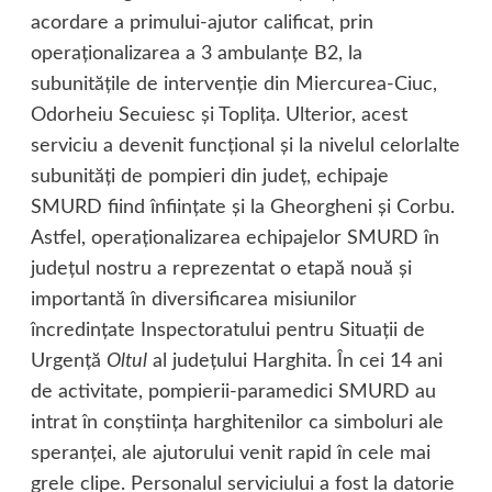
acordare a primului-ajutor calificat, prin
operaţionalizarea a 3 ambulanţe B2, la
subunităţile de intervenţie din Miercurea-Ciuc,
Odorheiu Secuiesc şi Topliţa. Ulterior, acest
serviciu a devenit funcţional şi la nivelul celorlalte
subunităţi de pompieri din judeţ, echipaje
SMURD fiind înfiinţate şi la Gheorgheni şi Corbu.
Astfel, operaţionalizarea echipajelor SMURD în
judeţul nostru a reprezentat o etapă nouă şi
importantă în diversificarea misiunilor
încredinţate Inspectoratului pentru Situaţii de
Urgenţă
Oltul
al judeţului Harghita. În cei 14 ani
de activitate, pompierii-paramedici SMURD au
intrat în conştiinţa harghitenilor ca simboluri ale
speranţei, ale ajutorului venit rapid în cele mai
grele clipe. Personalul serviciului a fost la datorie