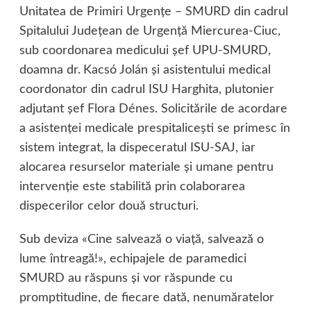
Unitatea de Primiri Urgenţe – SMURD din cadrul
Spitalului Judeţean de Urgenţă Miercurea-Ciuc,
sub coordonarea medicului şef UPU-SMURD,
doamna dr.
Kacsó Jolán şi asistentului medical
coordonator din cadrul ISU Harghita, plutonier
adjutant şef Flora Dénes. Solicitările de acordare
a asistenţei medicale prespitaliceşti se primesc în
sistem integrat, la dispeceratul ISU-SAJ, iar
alocarea resurselor materiale şi umane pentru
intervenţie este stabilită prin colaborarea
dispecerilor celor două structuri.
Sub deviza «Cine salvează o viaţă, salvează o
lume întreagă!», echipajele de paramedici
SMURD au răspuns şi vor răspunde cu
promptitudine, de fiecare dată, nenumăratelor