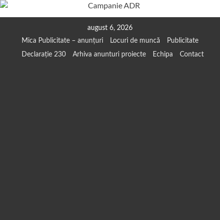
Skip
august 6, 2026
to
Mica Publicitate – anunțuri
Locuri de muncă
Publicitate
content
Declarație 230
Arhiva anunturi proiecte
Echipa
Contact