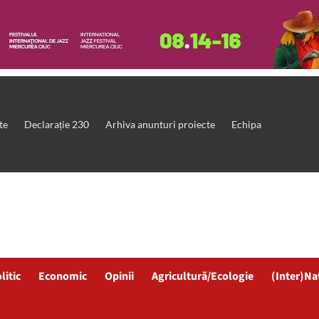
te
Declarație 230
Arhiva anunturi proiecte
Echipa
litic
Economic
Opinii
Agricultură/Ecologie
(Inter)Na