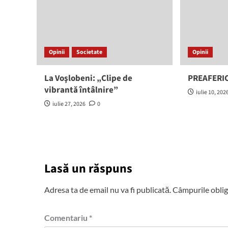
Opinii
Societate
Opinii
La Voşlobeni: „Clipe de
PREAFERIC
vibrantă întâlnire”
iulie 10, 202
iulie 27, 2026
0
Lasă un răspuns
Adresa ta de email nu va fi publicată.
Câmpurile oblig
Comentariu
*