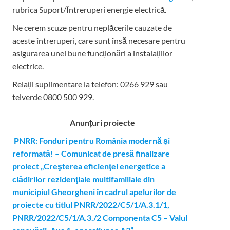
rubrica Suport/Întreruperi energie electrică.
Ne cerem scuze pentru neplăcerile cauzate de
aceste întreruperi, care sunt însă necesare pentru
asigurarea unei bune funcționări a instalațiilor
electrice.
Relații suplimentare la tel
efon: 0266 929 sau
telverde 0800 500 929.
Anunțuri proiecte
PNRR: Fonduri pentru România modernă şi
reformată! – Comunicat de presă finalizare
proiect „Creşterea eficienţei energetice a
clădirilor rezidenţiale multifamiliale din
municipiul Gheorgheni în cadrul apelurilor de
proiecte cu titlul PNRR/2022/C5/1/A.3.1/1,
PNRR/2022/C5/1/A.3./2 Componenta C5 – Valul