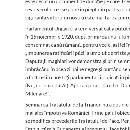
este decât un document de donaţie pe care îl 
revolverului ce i se pune în piept din partea un
siguranţa viitorului nostru este mai tare acum d
Parlamentul Ungariei a tergiversat cât a putut d
în 15 noiembrie 1920, după primirea unui ultim
consemnat ca să rămână, pentru vecie, astfel înc
„Impunerea ratificării păcii a umplut de triste
Deputaţii maghiari vor demonstra şi prin semne
îmbrăcând în acea zi haine negre şi purtând se
a fost cel în care toţi parlamentarii, ridicaţi în
(Nu, nu, niciodată!). Apoi au jurat: „Cred în Du
Milenare!”.
Semnarea Tratatului de la Trianon nu a dus nic
mai ales împotriva României. Principalul obiect
se modifica prevederile Tratatului de Pace. Pent
Franţa, căreia Budapesta a început a-i face to