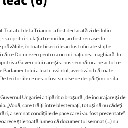
leac (6)
 Tratatul de la Trianon, a fost declarată zi de doliu
 s-a oprit circulaţia trenurilor, au fost retrase din
prăvăliile, în toate bisericile au fost oficiate slujbe
inţi către Dumnezeu pentru a ocroti naţiunea maghiară. În
împotriva Guvernului care şi-a pus semnătura pe actul ce
e Parlamentului a luat cuvântul, avertizând că toate
De teritoriile ce ne-au fost smulse ne despărţim cu sila
, Guvernul Ungariei a tipărit o broşură „de încurajare şi de
a. „Vouă, care trăiţi între blestemaţi, totuşi să nu cădeţi
rări, a semnat condiţiile de pace care i-au fost prezentate”.
„deoarece ştie toată lumea că documentul semnat (…) nu