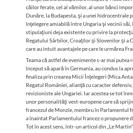
căilor ferate, cel al vămilor, al unor bănci imp
Dunăre, la Budapesta, şi a unei hidrocentrale p
înţelegere amiabilă între Ungaria şi vecinii săi,
stipulaţiuni deja existente cu privire la protecţ
Regatului Sârbilor, Croaţilor şi Slovenilor şi a C
care au intuit avantajele pe care le urmărea Fra
Teama că astfel de evenimente s-ar mai putea re
început să apară în Germania, au condus la aprop
finaliza prin crearea Micii Înţelegeri (Mica Ant
Regatul României, alianţă cu caracter defensiv
revizioniste ale Ungariei. Iar acestea se tot în
unor personalităţi vest-europene care să sprijine
francezul de Monzie, membru în Parlamentul fran
a înaintat Parlamentului francez o propunere de
Tot în acest sens, într-un articol din „Le Martin”