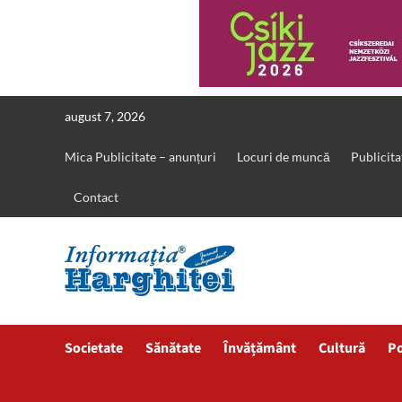
Skip
august 7, 2026
to
content
Mica Publicitate – anunțuri
Locuri de muncă
Publicita
Contact
Societate
Sănătate
Învățământ
Cultură
Po