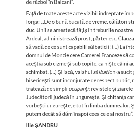
de război în Balcani”.
Faţă de toate aceste acte vizibil îndreptate împ
Iorga: „,De o bună bucată de vreme, călători str
duc. Unii se amestecă făţiş în treburile noastre 
Ardeal, administrează prost, părtenesc. Clauza mi
să vadă de ce sunt capabili sălbaticii! (…) La î
domnul de Monzie cere Camerei Franceze să core
aceştia sub cizme şi sub copite, ca nişte câini a
schimbat. (…) Şi iacă, valahul
sălbatic
n-a sucit 
bisericeşti sunt înconjurate de respect public, 
tratează de simpli
ocupanţi
; revistele şi ziarel
Judecătorii judecă în ungureşte. Şi chitanţa car
vorbeşti ungureşte, e tot în limba dumnealor. Ş
putem decât să dăm înapoi ceea ce e al nostru”
Ilie ŞANDRU