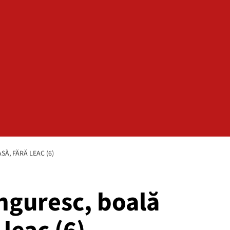
Ă, FĂRĂ LEAC (6)
nguresc, boală