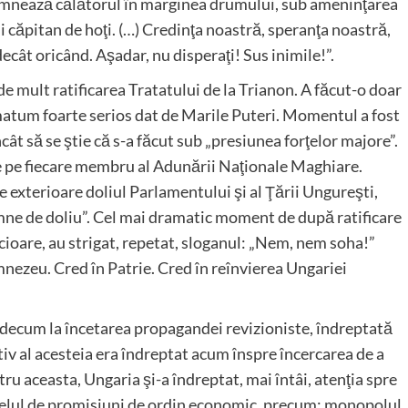
semnează călătorul în marginea drumului, sub ameninţarea
ui căpitan de hoţi. (…) Credinţa noastră, speranţa noastră,
ecât oricând. Aşadar, nu disperaţi! Sus inimile!”.
e mult ratificarea Tratatului de la Trianon. A făcut-o doar
atum foarte serios dat de Marile Puteri. Momentul a fost
ât să se ştie că s-a făcut sub „presiunea forţelor majore”.
ţe pe fiecare membru al Adunării Naţionale Maghiare.
 exterioare doliul Parlamentului şi al Ţării Ungureşti,
mne de doliu”. Cel mai dramatic moment de după ratificare
 picioare, au strigat, repetat, sloganul: „Nem, nem soha!”
mnezeu. Cred în Patrie. Cred în reînvierea Ungariei
idecum la încetarea propagandei revizioniste, îndreptată
iv al acesteia era îndreptat acum înspre încercarea de a
ru aceasta, Ungaria şi-a îndreptat, mai întâi, atenţia spre
t felul de promisiuni de ordin economic, precum: monopolul