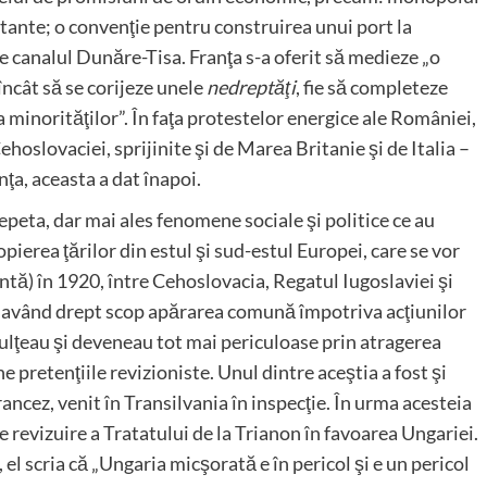
ortante; o convenţie pentru construirea unui port la
e canalul Dunăre-Tisa. Franţa s-a oferit să medieze „o
 încât să se corijeze unele
nedreptăţi
, fie să completeze
ia minorităţilor”. În faţa protestelor energice ale României,
ehoslovaciei, sprijinite şi de Marea Britanie şi de Italia –
nţa, aceasta a dat înapoi.
peta, dar mai ales fenomene sociale şi politice ce au
ierea ţărilor din estul şi sud-estul Europei, care se vor
antă) în 1920, între Cehoslovacia, Regatul Iugoslaviei şi
, având drept scop apărarea comună împotriva acţiunilor
mulţeau şi deveneau tot mai periculoase prin atragerea
 pretenţiile revizioniste. Unul dintre aceştia a fost şi
cez, venit în Transilvania în inspecţie. În urma acesteia
 revizuire a Tratatului de la Trianon în favoarea Ungariei.
, el scria că „Ungaria micşorată e în pericol şi e un pericol