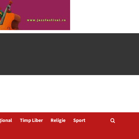
țional
Timp Liber
Religie
Sport