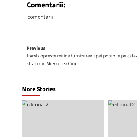
Comentarii:
comentarii
Post
Previous:
Harvíz oprește mâine furnizarea apei potabile pe câte
navigation
străzi din Miercurea Ciuc
More Stories