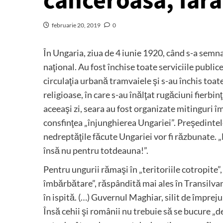
canceroasă, fără 
februarie 20, 2019
0
În Ungaria, ziua de 4 iunie 1920, când s-a semnat
naţional. Au fost închise toate serviciile publice,
circulaţia urbană tramvaiele şi s-au închis toate 
religioase, în care s-au înălţat rugăciuni fierb
aceeaşi zi, seara au fost organizate mitinguri 
consfinţea „înjunghierea Ungariei”. Preşedintel
nedreptăţile făcute Ungariei vor fi răzbunate. „
însă nu pentru totdeauna!”.
Pentru ungurii rămaşi în „teritoriile cotropite”
îmbărbătare”, răspândită mai ales în Transilvani
în ispită. (…) Guvernul Maghiar, silit de împreju
Însă cehii şi românii nu trebuie să se bucure 