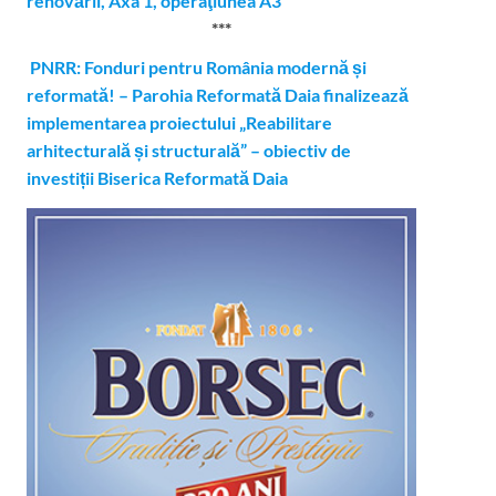
renovării, Axa 1, operaţiunea A3”
***
PNRR: Fonduri pentru România modernă și
reformată! – Parohia Reformată Daia finalizează
implementarea proiectului „Reabilitare
arhitecturală și structurală” – obiectiv de
investiții Biserica Reformată Daia