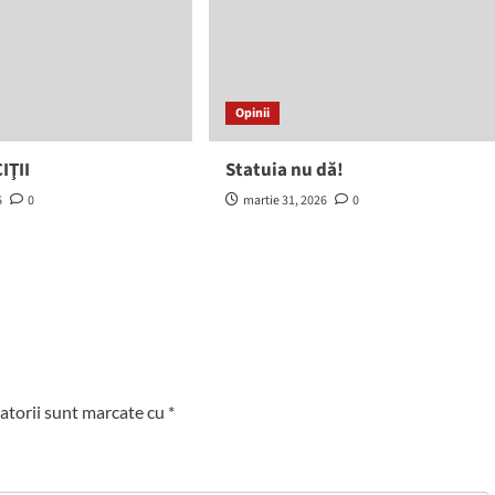
Opinii
IŢII
Statuia nu dă!
6
0
martie 31, 2026
0
atorii sunt marcate cu
*