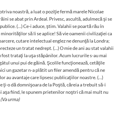
otriva noastră, a luat o poziţie fermă marele Nicolae
ăini se abat prin Ardeal. Privesc, ascultă, adulmecă şi se
publice. (…) Ce-i aduce, ştim. Valahii se poartă rău în
norităţilor să li se aplice! Să vie oamenii civilizaţiei ca
ntoarcere, cutare intelectual englez ne denunţă la Londra;
cteze un tratat nedrept. (…) O mie de ani au stat valahii
u fost trataţi la uşa stăpânilor. Acum lucrurile s-au mai
gâtul unui pui de găină. Şcolile funcţionează, cetăţile
nici un gazetar n-a plătit un filer amendă pentru că ne
e lor au avantaje care lipsesc publicaţiilor noastre. (…)
e ţi-o dă domnişoara de la Poştă, căreia a trebuit să-i
i aşa fiind, le spunem prietenilor noştri că mai mult nu
.
(Va urma)