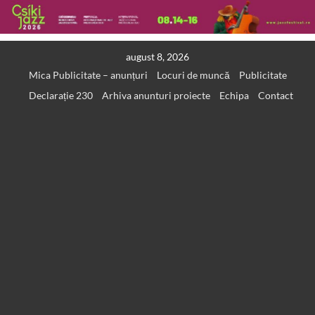
Skip
august 8, 2026
to
Mica Publicitate – anunțuri
Locuri de muncă
Publicitate
content
Declarație 230
Arhiva anunturi proiecte
Echipa
Contact