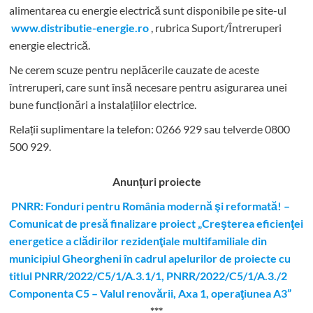
alimentarea cu energie electrică sunt disponibile pe site-ul
www.distributie-energie.ro
, rubrica Suport/Întreruperi
energie electrică.
Ne cerem scuze pentru neplăcerile cauzate de aceste
întreruperi, care sunt însă necesare pentru asigurarea unei
bune funcționări a instalațiilor electrice.
Relații suplimentare la tel
efon: 0266 929 sau telverde 0800
500 929.
Anunțuri proiecte
PNRR: Fonduri pentru România modernă şi reformată! –
Comunicat de presă finalizare proiect „Creşterea eficienţei
energetice a clădirilor rezidenţiale multifamiliale din
municipiul Gheorgheni în cadrul apelurilor de proiecte cu
titlul PNRR/2022/C5/1/A.3.1/1, PNRR/2022/C5/1/A.3./2
Componenta C5 – Valul renovării, Axa 1, operaţiunea A3”
***