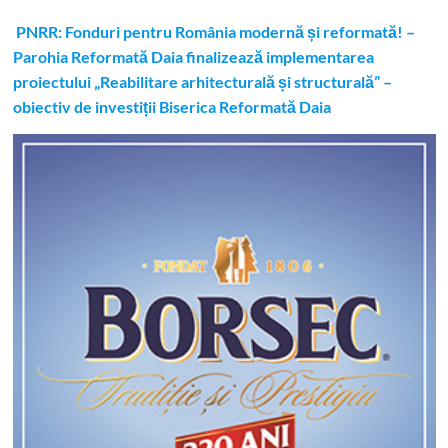
PNRR: Fonduri pentru România modernă și reformată! –
Parohia Reformată Daia finalizează implementarea
proiectului „Reabilitare arhitecturală și structurală” –
obiectiv de investiții Biserica Reformată Daia