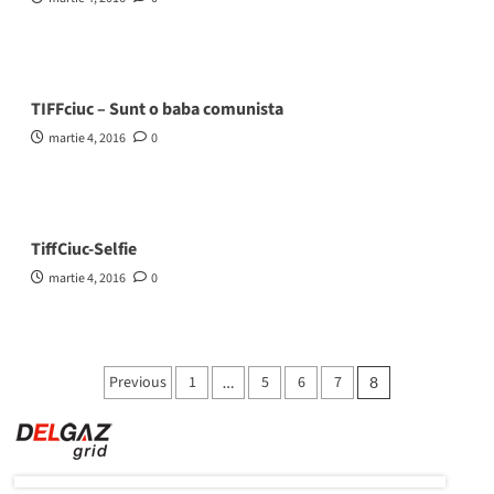
TIFFciuc – Sunt o baba comunista
martie 4, 2016
0
TiffCiuc-Selfie
martie 4, 2016
0
Paginație
Previous
1
5
6
7
…
8
articole