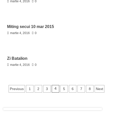
martie 4, 2016
0
Miting secui 10 mar 2015
martie 4, 2016
0
Zi Batalion
martie 4, 2016
0
Paginație
Previous
1
2
3
5
6
7
8
Next
4
articole