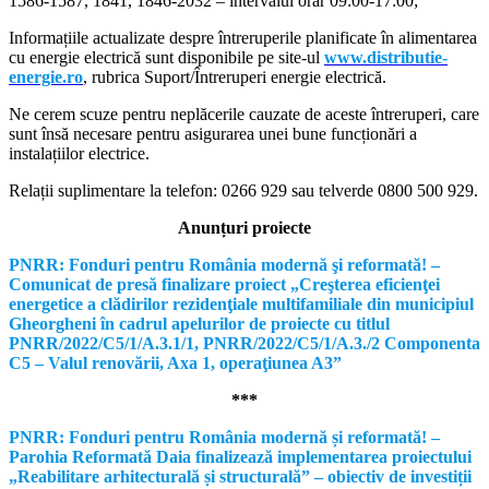
1586-1587, 1841, 1846-2032 – intervalul orar 09:00-17:00;
Informațiile actualizate despre întreruperile planificate în alimentarea
cu energie electrică sunt disponibile pe site-ul
www.distributie-
energie.ro
, rubrica Suport/Întreruperi energie electrică.
Ne cerem scuze pentru neplăcerile cauzate de aceste întreruperi, care
sunt însă necesare pentru asigurarea unei bune funcționări a
instalațiilor electrice.
Relații suplimentare la tel
efon: 0266 929 sau telverde 0800 500 929.
Anunțuri proiecte
PNRR: Fonduri pentru România modernă şi reformată! –
Comunicat de presă finalizare proiect „Creşterea eficienţei
energetice a clădirilor rezidenţiale multifamiliale din municipiul
Gheorgheni în cadrul apelurilor de proiecte cu titlul
PNRR/2022/C5/1/A.3.1/1, PNRR/2022/C5/1/A.3./2 Componenta
C5 – Valul renovării, Axa 1, operaţiunea A3”
***
PNRR: Fonduri pentru România modernă și reformată! –
Parohia Reformată Daia finalizează implementarea proiectului
„Reabilitare arhitecturală și structurală” – obiectiv de investiții