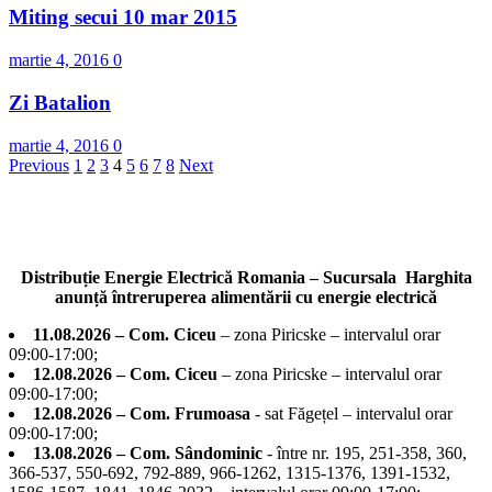
Miting secui 10 mar 2015
martie 4, 2016
0
Zi Batalion
martie 4, 2016
0
Paginație
Previous
1
2
3
4
5
6
7
8
Next
articole
Distribuție Energie Electrică Romania – Sucursala Harghita
anunță întreruperea alimentării cu energie electrică
11.08.2026 – Com. Ciceu
– zona Piricske – intervalul orar
09:00-17:00;
12.08.2026 – Com. Ciceu
– zona Piricske – intervalul orar
09:00-17:00;
12.08.2026 – Com. Frumoasa
- sat Făgețel – intervalul orar
09:00-17:00;
13.08.2026 – Com. Sândominic
- între nr. 195, 251-358, 360,
366-537, 550-692, 792-889, 966-1262, 1315-1376, 1391-1532,