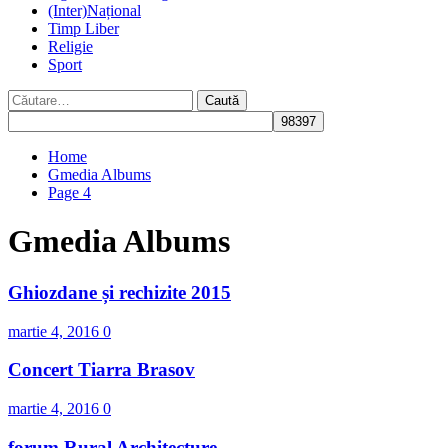
(Inter)Național
Timp Liber
Religie
Sport
Caută
după:
Home
Gmedia Albums
Page 4
Gmedia Albums
Ghiozdane și rechizite 2015
martie 4, 2016
0
Concert Tiarra Brasov
martie 4, 2016
0
forum Rural Architecture