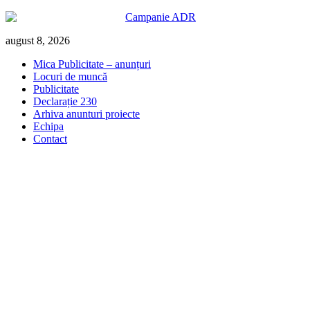
Skip
august 8, 2026
to
Mica Publicitate – anunțuri
content
Locuri de muncă
Publicitate
Declarație 230
Arhiva anunturi proiecte
Echipa
Contact