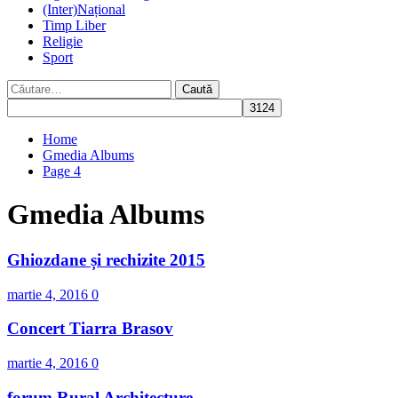
(Inter)Național
Timp Liber
Religie
Sport
Caută
după:
Home
Gmedia Albums
Page 4
Gmedia Albums
Ghiozdane și rechizite 2015
martie 4, 2016
0
Concert Tiarra Brasov
martie 4, 2016
0
forum Rural Architecture