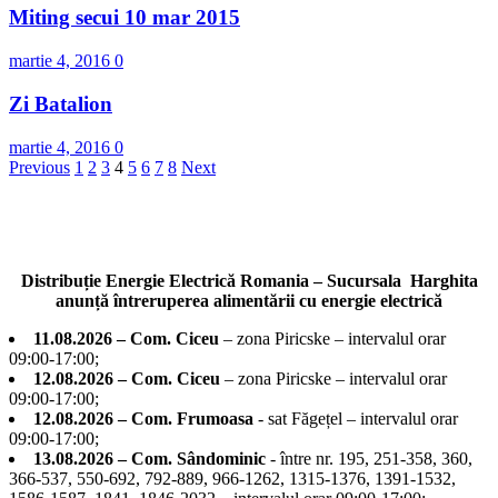
Miting secui 10 mar 2015
martie 4, 2016
0
Zi Batalion
martie 4, 2016
0
Paginație
Previous
1
2
3
4
5
6
7
8
Next
articole
Distribuție Energie Electrică Romania – Sucursala Harghita
anunță întreruperea alimentării cu energie electrică
11.08.2026 – Com. Ciceu
– zona Piricske – intervalul orar
09:00-17:00;
12.08.2026 – Com. Ciceu
– zona Piricske – intervalul orar
09:00-17:00;
12.08.2026 – Com. Frumoasa
- sat Făgețel – intervalul orar
09:00-17:00;
13.08.2026 – Com. Sândominic
- între nr. 195, 251-358, 360,
366-537, 550-692, 792-889, 966-1262, 1315-1376, 1391-1532,