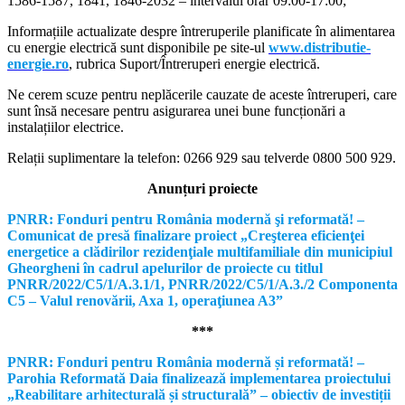
1586-1587, 1841, 1846-2032 – intervalul orar 09:00-17:00;
Informațiile actualizate despre întreruperile planificate în alimentarea
cu energie electrică sunt disponibile pe site-ul
www.distributie-
energie.ro
, rubrica Suport/Întreruperi energie electrică.
Ne cerem scuze pentru neplăcerile cauzate de aceste întreruperi, care
sunt însă necesare pentru asigurarea unei bune funcționări a
instalațiilor electrice.
Relații suplimentare la tel
efon: 0266 929 sau telverde 0800 500 929.
Anunțuri proiecte
PNRR: Fonduri pentru România modernă şi reformată! –
Comunicat de presă finalizare proiect „Creşterea eficienţei
energetice a clădirilor rezidenţiale multifamiliale din municipiul
Gheorgheni în cadrul apelurilor de proiecte cu titlul
PNRR/2022/C5/1/A.3.1/1, PNRR/2022/C5/1/A.3./2 Componenta
C5 – Valul renovării, Axa 1, operaţiunea A3”
***
PNRR: Fonduri pentru România modernă și reformată! –
Parohia Reformată Daia finalizează implementarea proiectului
„Reabilitare arhitecturală și structurală” – obiectiv de investiții