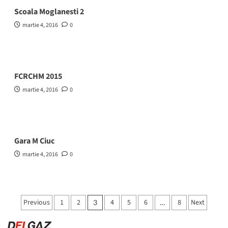
Scoala Moglanesti 2
martie 4, 2016
0
FCRCHM 2015
martie 4, 2016
0
Gara M Ciuc
martie 4, 2016
0
Paginație
Previous
1
2
4
5
6
8
Next
3
…
articole