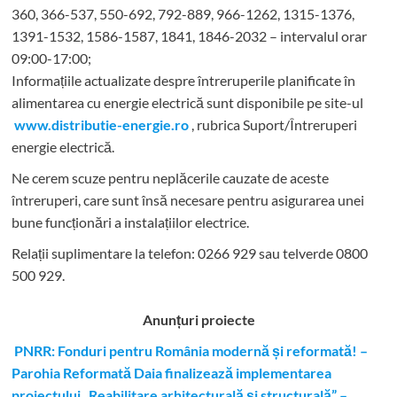
360, 366-537, 550-692, 792-889, 966-1262, 1315-1376,
1391-1532, 1586-1587, 1841, 1846-2032 – intervalul orar
09:00-17:00;
Informațiile actualizate despre întreruperile planificate în
alimentarea cu energie electrică sunt disponibile pe site-ul
www.distributie-energie.ro
, rubrica Suport/Întreruperi
energie electrică.
Ne cerem scuze pentru neplăcerile cauzate de aceste
întreruperi, care sunt însă necesare pentru asigurarea unei
bune funcționări a instalațiilor electrice.
Relații suplimentare la tel
efon: 0266 929 sau telverde 0800
500 929.
Anunțuri proiecte
PNRR: Fonduri pentru România modernă și reformată! –
Parohia Reformată Daia finalizează implementarea
proiectului „Reabilitare arhitecturală și structurală” –