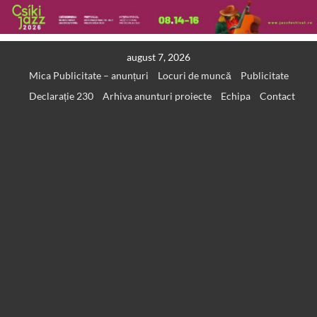
Skip
august 7, 2026
to
Mica Publicitate – anunțuri
Locuri de muncă
Publicitate
content
Declarație 230
Arhiva anunturi proiecte
Echipa
Contact