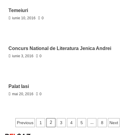
Temeiuri
iunie 10, 2016
0
Concurs National de Literatura Jenica Andrei
iunie 3, 2016
0
Palat Iasi
mai 20, 2016
0
Paginație
Previous
1
3
4
5
8
Next
2
…
articole