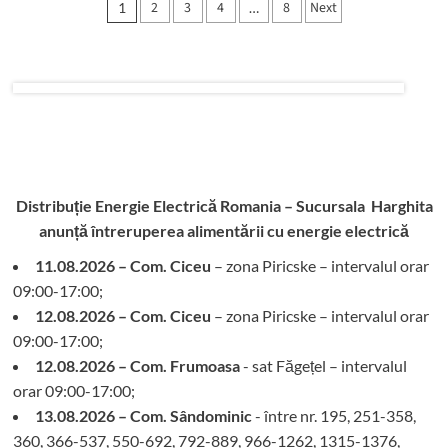
Paginație
2
3
4
8
Next
1
…
articole
Distribuție Energie Electrică Romania – Sucursala Harghita
anunță întreruperea alimentării cu energie electrică
11.08.2026 – Com. Ciceu
– zona Piricske – intervalul orar
09:00-17:00;
12.08.2026 – Com. Ciceu
– zona Piricske – intervalul orar
09:00-17:00;
12.08.2026 – Com. Frumoasa
- sat Făgețel – intervalul
orar 09:00-17:00;
13.08.2026 – Com. Sândominic
- între nr. 195, 251-358,
360, 366-537, 550-692, 792-889, 966-1262, 1315-1376,