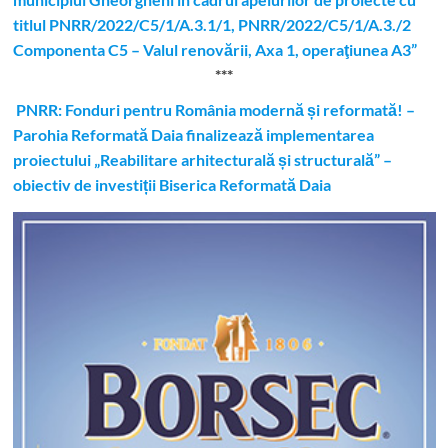
titlul PNRR/2022/C5/1/A.3.1/1, PNRR/2022/C5/1/A.3./2
Componenta C5 – Valul renovării, Axa 1, operaţiunea A3”
***
PNRR: Fonduri pentru România modernă și reformată! –
Parohia Reformată Daia finalizează implementarea
proiectului „Reabilitare arhitecturală și structurală” –
obiectiv de investiții Biserica Reformată Daia