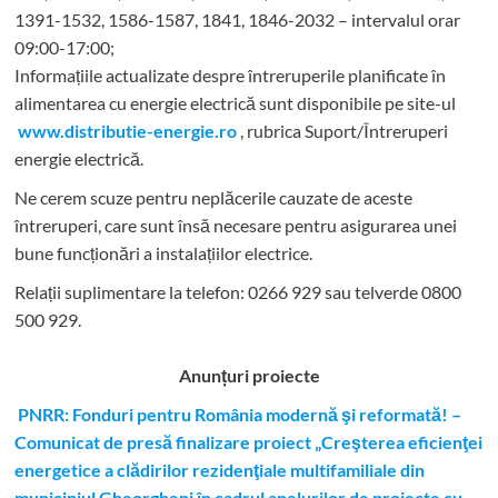
1391-1532, 1586-1587, 1841, 1846-2032 – intervalul orar
09:00-17:00;
Informațiile actualizate despre întreruperile planificate în
alimentarea cu energie electrică sunt disponibile pe site-ul
www.distributie-energie.ro
, rubrica Suport/Întreruperi
energie electrică.
Ne cerem scuze pentru neplăcerile cauzate de aceste
întreruperi, care sunt însă necesare pentru asigurarea unei
bune funcționări a instalațiilor electrice.
Relații suplimentare la tel
efon: 0266 929 sau telverde 0800
500 929.
Anunțuri proiecte
PNRR: Fonduri pentru România modernă şi reformată! –
Comunicat de presă finalizare proiect „Creşterea eficienţei
energetice a clădirilor rezidenţiale multifamiliale din
municipiul Gheorgheni în cadrul apelurilor de proiecte cu