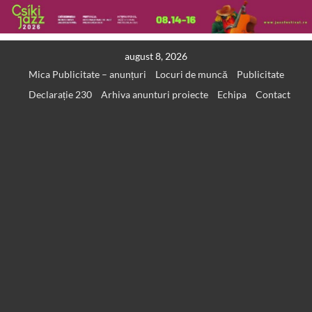
Skip
august 8, 2026
to
Mica Publicitate – anunțuri
Locuri de muncă
Publicitate
content
Declarație 230
Arhiva anunturi proiecte
Echipa
Contact