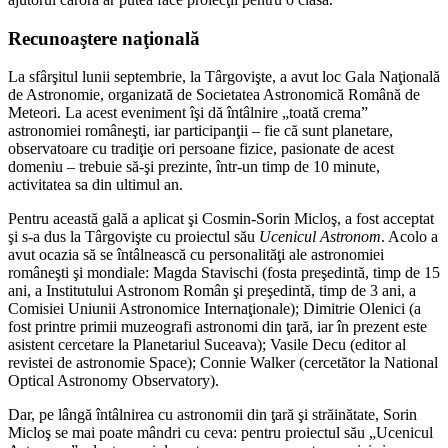
Recunoaştere naţională
La sfârşitul lunii septembrie, la Târgovişte, a avut loc Gala Naţională
de Astronomie, organizată de Societatea Astronomică Română de
Meteori. La acest eveniment îşi dă întâlnire „toată crema”
astronomiei româneşti, iar participanţii – fie că sunt planetare,
observatoare cu tradiţie ori persoane fizice, pasionate de acest
domeniu – trebuie să-şi prezinte, într-un timp de 10 minute,
activitatea sa din ultimul an.
Pentru această gală a aplicat şi Cosmin-Sorin Micloş, a fost acceptat
şi s-a dus la Târgovişte cu proiectul său
Ucenicul Astronom
. Acolo a
avut ocazia să se întâlnească cu personalităţi ale astronomiei
româneşti şi mondiale: Magda Stavischi (fosta preşedintă, timp de 15
ani, a Institutului Astronom Român şi preşedintă, timp de 3 ani, a
Comisiei Uniunii Astronomice Internaţionale); Dimitrie Olenici (a
fost printre primii muzeografi astronomi din ţară, iar în prezent este
asistent cercetare la Planetariul Suceava); Vasile Decu (editor al
revistei de astronomie Space); Connie Walker (cercetător la National
Optical Astronomy Observatory).
Dar, pe lângă întâlnirea cu astronomii din ţară şi străinătate, Sorin
Micloş se mai poate mândri cu ceva: pentru proiectul său „Ucenicul