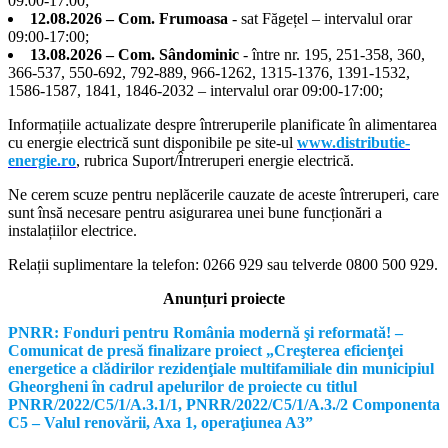
09:00-17:00;
12.08.2026 – Com. Frumoasa
- sat Făgețel – intervalul orar
09:00-17:00;
13.08.2026 – Com. Sândominic
- între nr. 195, 251-358, 360,
366-537, 550-692, 792-889, 966-1262, 1315-1376, 1391-1532,
1586-1587, 1841, 1846-2032 – intervalul orar 09:00-17:00;
Informațiile actualizate despre întreruperile planificate în alimentarea
cu energie electrică sunt disponibile pe site-ul
www.distributie-
energie.ro
, rubrica Suport/Întreruperi energie electrică.
Ne cerem scuze pentru neplăcerile cauzate de aceste întreruperi, care
sunt însă necesare pentru asigurarea unei bune funcționări a
instalațiilor electrice.
Relații suplimentare la tel
efon: 0266 929 sau telverde 0800 500 929.
Anunțuri proiecte
PNRR: Fonduri pentru România modernă şi reformată! –
Comunicat de presă finalizare proiect „Creşterea eficienţei
energetice a clădirilor rezidenţiale multifamiliale din municipiul
Gheorgheni în cadrul apelurilor de proiecte cu titlul
PNRR/2022/C5/1/A.3.1/1, PNRR/2022/C5/1/A.3./2 Componenta
C5 – Valul renovării, Axa 1, operaţiunea A3”