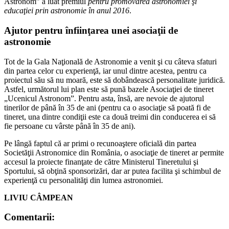
Astronom” a luat premiul
pentru promovarea astronomiei şi
educaţiei prin astronomie în anul 2016
.
Ajutor pentru înfiinţarea unei asociaţii de
astronomie
Tot de la Gala Naţională de Astronomie a venit şi cu câteva sfaturi
din partea celor cu experienţă, iar unul dintre acestea, pentru ca
proiectul său să nu moară, este să dobândească personalitate juridică.
Astfel, următorul lui plan este să pună bazele Asociaţiei de tineret
„Ucenicul Astronom”. Pentru asta, însă, are nevoie de ajutorul
tinerilor de până în 35 de ani (pentru ca o asociaţie să poată fi de
tineret, una dintre condiţii este ca două treimi din conducerea ei să
fie persoane cu vârste până în 35 de ani).
Pe lângă faptul că ar primi o recunoaştere oficială din partea
Societăţii Astronomice din România, o asociaţie de tineret ar permite
accesul la proiecte finanţate de către Ministerul Tineretului şi
Sportului, să obţină sponsorizări, dar ar putea facilita şi schimbul de
experienţă cu personalităţi din lumea astronomiei.
LIVIU CÂMPEAN
Comentarii: