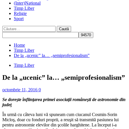
(Inter)Național
Timp Liber
Religie
Sport
Caută
după:
Home
Timp Liber
De la „ucenic” la… „semiprofesionalism”
Timp Liber
De la „ucenic” la… „semiprofesionalism”
octombrie 11, 2016
0
Se doreşte înfiinţarea primei asociaţii româneşti de astronomie din
judeţ
În urmă cu câteva luni vă spuneam cum ciucanul Cosmin-Sorin
Micloş, doar cu fonduri proprii, a reuşit să transmită pasiunea lui
pentru astronomie elevilor din şcolile harghitene. La început i-a