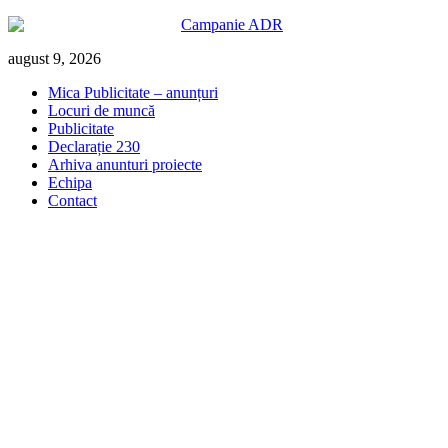
Skip
august 9, 2026
to
Mica Publicitate – anunțuri
content
Locuri de muncă
Publicitate
Declarație 230
Arhiva anunturi proiecte
Echipa
Contact