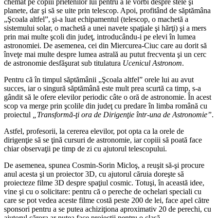
chemat pe copiii prietenilor lui pentru a le vorbi despre stele şi
planete, dar şi să se uite prin telescop. Apoi, profitând de săptămâna
„Şcoala altfel”, şi-a luat echipamentul (telescop, o machetă a
sistemului solar, o machetă a unei navete spaţiale şi hărţi) şi a mers
prin mai multe şcoli din judeţ, introducându-i pe elevi în lumea
astronomiei. De asemenea, cei din Miercurea-Ciuc care au dorit să
înveţe mai multe despre lumea astrală au putut frecventa şi un cerc
de astronomie desfăşurat sub titulatura
Ucenicul Astronom
.
Pentru că în timpul săptămânii „Şcoala altfel” orele lui au avut
succes, iar o singură săptămână este mult prea scurtă ca timp, s-a
gândit să le ofere elevilor periodic câte o oră de astronomie. În acest
scop va merge prin şcolile din judeţ cu predare în limba română cu
proiectul
„Transformă-ţi ora de Dirigenţie într-una de Astronomie”
.
Astfel, profesorii, la cererea elevilor, pot opta ca la orele de
dirigenţie să se ţină cursuri de astronomie, iar copiii să poată face
chiar observaţii pe timp de zi cu ajutorul telescopului.
De asemenea, spunea Cosmin-Sorin Micloş, a reuşit să-şi procure
anul acesta şi un proiector 3D, cu ajutorul căruia doreşte să
proiecteze filme 3D despre spaţiul cosmic. Totuşi, în această idee,
vine şi cu o solicitare: pentru că o pereche de ochelari speciali cu
care se pot vedea aceste filme costă peste 200 de lei, face apel către
sponsori pentru a se putea achiziţiona aproximativ 20 de perechi, cu
ajutorul cărora ar putea face proiecţii pentru o clasă.