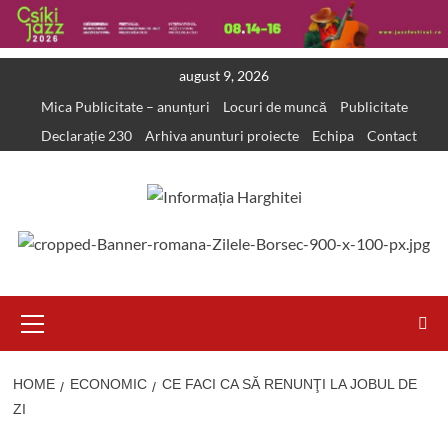
Skip
august 9, 2026
to
Mica Publicitate – anunțuri
Locuri de muncă
Publicitate
content
Declarație 230
Arhiva anunturi proiecte
Echipa
Contact
Primary
Menu
HOME
ECONOMIC
CE FACI CA SĂ RENUNŢI LA JOBUL DE
ZI