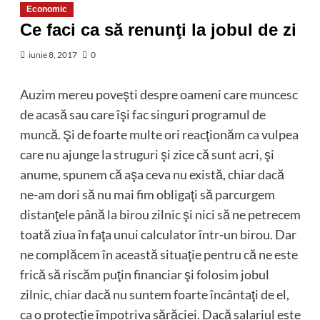
Economic
Ce faci ca să renunţi la jobul de zi
iunie 8, 2017
0
Auzim mereu poveşti despre oameni care muncesc
de acasă sau care îşi fac singuri programul de
muncă. Şi de foarte multe ori reacţionăm ca vulpea
care nu ajunge la struguri şi zice că sunt acri, şi
anume, spunem că aşa ceva nu există, chiar dacă
ne-am dori să nu mai fim obligaţi să parcurgem
distanţele până la birou zilnic şi nici să ne petrecem
toată ziua în faţa unui calculator într-un birou. Dar
ne complăcem în această situaţie pentru că ne este
frică să riscăm puţin financiar şi folosim jobul
zilnic, chiar dacă nu suntem foarte încântaţi de el,
ca o protecţie împotriva sărăciei. Dacă salariul este