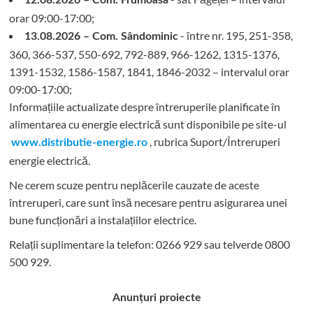
12.08.2026 – Com. Frumoasa
orar 09:00-17:00;
- între nr. 195, 251-358,
13.08.2026 – Com. Sândominic
360, 366-537, 550-692, 792-889, 966-1262, 1315-1376,
1391-1532, 1586-1587, 1841, 1846-2032 – intervalul orar
09:00-17:00;
Informațiile actualizate despre întreruperile planificate în
alimentarea cu energie electrică sunt disponibile pe site-ul
, rubrica Suport/Întreruperi
www.distributie-energie.ro
energie electrică.
Ne cerem scuze pentru neplăcerile cauzate de aceste
întreruperi, care sunt însă necesare pentru asigurarea unei
bune funcționări a instalațiilor electrice.
Relații suplimentare la tel
efon: 0266 929 sau telverde 0800
500 929.
Anunțuri proiecte