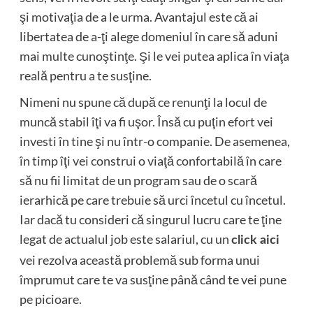
şi motivaţia de a le urma. Avantajul este că ai
libertatea de a-ţi alege domeniul în care să aduni
mai multe cunoştinţe. Şi le vei putea aplica în viaţa
reală pentru a te susţine.
Nimeni nu spune că după ce renunţi la locul de
muncă stabil îţi va fi uşor. Însă cu puţin efort vei
investi în tine şi nu într-o companie. De asemenea,
în timp îţi vei construi o viaţă confortabilă în care
să nu fii limitat de un program sau de o scară
ierarhică pe care trebuie să urci încetul cu încetul.
Iar dacă tu consideri că singurul lucru care te ţine
legat de actualul job este salariul, cu un
click aici
vei rezolva această problemă sub forma unui
împrumut care te va susţine până când te vei pune
pe picioare.