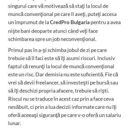
singurul care vă motivează să staţi la locul de
muncă convenţional pe care îl aveţi, puteţi accesa
un împrumut de la
pentru a avea
CredPro Bulgaria
nişte bani deoparte atunci când veţi face
schimbarea spre un job neconvenţional.
Primul pas în a-şi schimba jobul de zi pe care
trebuie să îl faci este să îţi asumi riscuri. Inclusiv
faptul că renunţi la locul de muncă convenţional
este un risc. Dar demisia nu este suficientă. Fie că
vrei să devii freelancer, să investeşti pe bursă sau
să îţi deschizi propria afacere, trebuie să rişti.
Riscul nu se traduce în acest caz prin a face ceva
nesăbuit, ci prin a lua decizii informate care nu îţi
oferă aceeaşi siguranţă pe care v-o oferă un salariu
lunar.