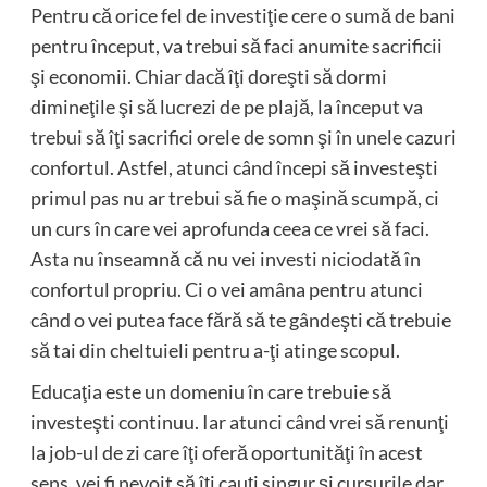
Pentru că orice fel de investiţie cere o sumă de bani
pentru început, va trebui să faci anumite sacrificii
şi economii. Chiar dacă îţi doreşti să dormi
dimineţile şi să lucrezi de pe plajă, la început va
trebui să îţi sacrifici orele de somn şi în unele cazuri
confortul. Astfel, atunci când începi să investeşti
primul pas nu ar trebui să fie o maşină scumpă, ci
un curs în care vei aprofunda ceea ce vrei să faci.
Asta nu înseamnă că nu vei investi niciodată în
confortul propriu. Ci o vei amâna pentru atunci
când o vei putea face fără să te gândeşti că trebuie
să tai din cheltuieli pentru a-ţi atinge scopul.
Educaţia este un domeniu în care trebuie să
investeşti continuu. Iar atunci când vrei să renunţi
la job-ul de zi care îţi oferă oportunităţi în acest
sens, vei fi nevoit să îţi cauţi singur şi cursurile dar