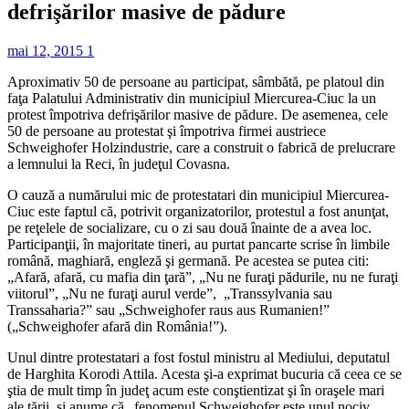
defrişărilor masive de pădure
mai 12, 2015
1
Aproximativ 50 de persoane au participat, sâmbătă, pe platoul din
faţa Palatului Administrativ din municipiul Miercurea-Ciuc la un
protest împotriva defrişărilor masive de pădure. De asemenea, cele
50 de persoane au protestat şi împotriva firmei austriece
Schweighofer Holzindustrie, care a construit o fabrică de prelucrare
a lemnului la Reci, în judeţul Covasna.
O cauză a numărului mic de protestatari din municipiul Miercurea-
Ciuc este faptul că, potrivit organizatorilor, protestul a fost anunţat,
pe reţelele de socializare, cu o zi sau două înainte de a avea loc.
Participanţii, în majoritate tineri, au purtat pancarte scrise în limbile
română, maghiară, engleză şi germană. Pe acestea se putea citi:
„Afară, afară, cu mafia din ţară”, „Nu ne furaţi pădurile, nu ne furaţi
viitorul”, „Nu ne furaţi aurul verde”, „Transsylvania sau
Transsaharia?” sau „Schweighofer raus aus Rumanien!”
(„Schweighofer afară din România!”).
Unul dintre protestatari a fost fostul ministru al Mediului, deputatul
de Harghita Korodi Attila. Acesta şi-a exprimat bucuria că ceea ce se
ştia de mult timp în judeţ acum este conştientizat şi în oraşele mari
ale ţării, şi anume că „fenomenul Schweighofer este unul nociv