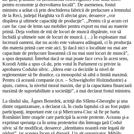
pentru economie şi dezvoltarea locală”. De asemenea, fostul
ministru a arătat că prin deschiderea fabricii de prelucrare a lemnului
de la Reci, judeţul Harghita va fi afectat grav, deoarece „vor
dispărea şi ultimele capacităţi de producţie”. „Pentru că şi acum cei
care fac case de lemn sau mobilier pentru export nu mai au materie
primă. Deja vorbim de mii de locuri de muncă dispărute, vor să
închidă şi ultimele sute de locuri de muncă. (…) În exploatare mai
lucrează oameni, dar nu acolo este valoarea adăugată, ci în producţia
din materia primă care este aici. Şi dacă nici o localitate nu mai are
capacitate de prelucrare înseamnă că nu mai sunt locuri de muncă”,
a spus deputatul. Întrebat dacă se mai poate face ceva în acest sens,
Korodi Attila a spus că
da
, prin votul în Parlament cu privire la
aprobarea Codului silvic. „Ideea este ca deciziile la nivel de
reglementare să fie drastice, ca monopolul să aibă o limită maximă.
Pentru că această companie (
n.n.
– Schweighofer Holzindustrie) a
ajuns, cumva, la nivelul moral maxim, dar şi la capacitatea financiară
maximă de suportabilitate a societăţii”, a mai declarat fostul ministru.
La rândul său, Ágnes Benedek, actriţă din Sfântu-Gheorghe şi una
dintre organizatoare, a declarat că, în ciuda faptului că au fost puţini
participanţi, important este ca şi Miercurea-Ciuc să fie pe harta
României între oraşele care participă la aceste proteste. Aceasta şi-a
exprimat speranţa ca în urma protestelor din întreaga ţară Codul
silvic să fie modificat, deoarece „identitatea noastră este legată de
păduri”, iar acestea încep să dispară. Un alt organizator, Mihály