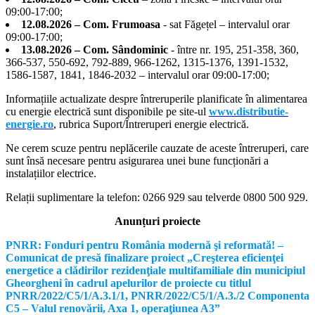
09:00-17:00;
12.08.2026 – Com. Frumoasa
- sat Făgețel – intervalul orar
09:00-17:00;
13.08.2026 – Com. Sândominic
- între nr. 195, 251-358, 360,
366-537, 550-692, 792-889, 966-1262, 1315-1376, 1391-1532,
1586-1587, 1841, 1846-2032 – intervalul orar 09:00-17:00;
Informațiile actualizate despre întreruperile planificate în alimentarea
cu energie electrică sunt disponibile pe site-ul
www.distributie-
energie.ro
, rubrica Suport/Întreruperi energie electrică.
Ne cerem scuze pentru neplăcerile cauzate de aceste întreruperi, care
sunt însă necesare pentru asigurarea unei bune funcționări a
instalațiilor electrice.
Relații suplimentare la tel
efon: 0266 929 sau telverde 0800 500 929.
Anunțuri proiecte
PNRR: Fonduri pentru România modernă şi reformată! –
Comunicat de presă finalizare proiect „Creşterea eficienţei
energetice a clădirilor rezidenţiale multifamiliale din municipiul
Gheorgheni în cadrul apelurilor de proiecte cu titlul
PNRR/2022/C5/1/A.3.1/1, PNRR/2022/C5/1/A.3./2 Componenta
C5 – Valul renovării, Axa 1, operaţiunea A3”