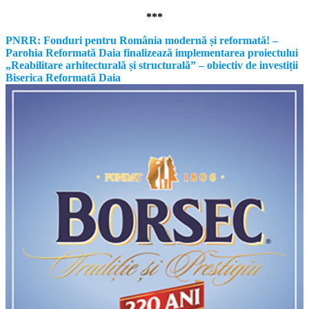
***
PNRR: Fonduri pentru România modernă și reformată! –
Parohia Reformată Daia finalizează implementarea proiectului
„Reabilitare arhitecturală și structurală” – obiectiv de investiții
Biserica Reformată Daia