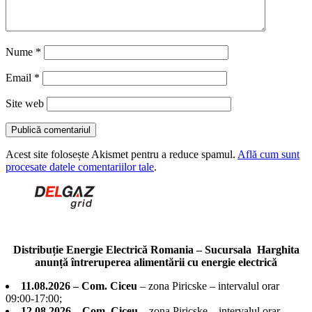
Nume
*
Email
*
Site web
Acest site folosește Akismet pentru a reduce spamul.
Află cum sunt
procesate datele comentariilor tale
.
Distribuție Energie Electrică Romania – Sucursala Harghita
anunță întreruperea alimentării cu energie electrică
11.08.2026 – Com. Ciceu
– zona Piricske – intervalul orar
09:00-17:00;
12.08.2026 – Com. Ciceu
– zona Piricske – intervalul orar