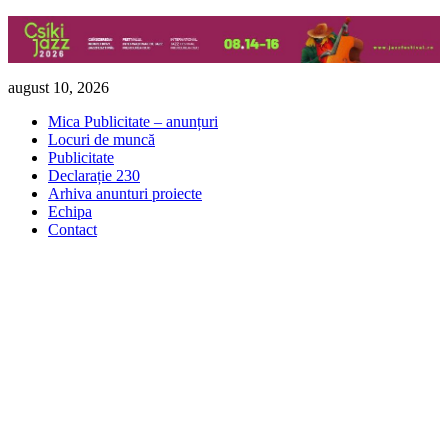
Skip
august 10, 2026
to
Mica Publicitate – anunțuri
content
Locuri de muncă
Publicitate
Declarație 230
Arhiva anunturi proiecte
Echipa
Contact