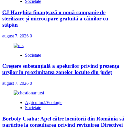
Societate
CJ Harghita finanţează o nouă campanie de
sterilizare şi microcipare gratuită a câinilor cu
stăpân
august 7, 2026
0
Societate
Creştere substanţială a apelurilor privind prezenţa
urşilor în proximitatea zonelor locuite din judeţ
august 7, 2026
0
Agricultură/Ecologie
Societate
Borboly Csaba: Apel către locuitorii din România să
participe la consultarea privind revizuirea Directivei