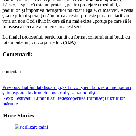
László, a spus că este un protest „pentru protejarea mediului, a
pădurilor, şi împotriva defrişărilor nu doar ilegale, ci masive”. Acesta
şi-a exprimat speranţa că în urma acestor proteste parlamentarii vor
vota un nou Cod silvic în care să nu mai existe „portiţe pe care să le
folosească cei care au interes în acest sens”.
La finalul protestului, participanţii au format conturul unui brad, cu
tot cu rădăcini, cu corpurile lor.
(Şt.P.)
Comentarii:
comentarii
Post
Previous:
Bătrân dat dispărut, găsit inconştient la liziera unei păduri
şi transportat la drum de jandarmi şi salvamontişti
navigation
Next:
Festivalul Luminii sau redescoperirea frumuseţii lucrurilor
mărunte
More Stories