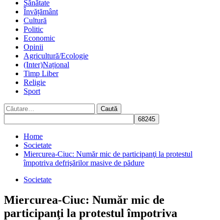
Sănătate
Învățământ
Cultură
Politic
Economic
Opinii
Agricultură/Ecologie
(Inter)Național
Timp Liber
Religie
Sport
Caută
după:
Home
Societate
Miercurea-Ciuc: Număr mic de participanţi la protestul
împotriva defrişărilor masive de pădure
Societate
Miercurea-Ciuc: Număr mic de
participanţi la protestul împotriva